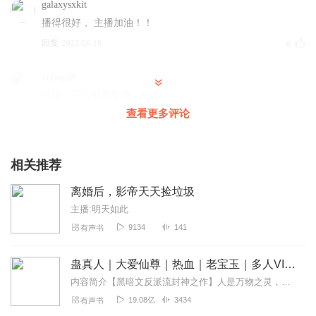
galaxysxkit
播得很好， 主播加油！！
回复
2022-06-16
6
young娇
主播，千万别断更啊，好听
查看更多评论
回复
2022-06-06
6
等待千年_di
相关推荐
去搜了下小说，乖乖，两百多章呢，还是等养肥了再来听好
了。
离婚后，影帝天天捡垃圾
回复
2022-07-20
5
主播:明天如此
9134
141
有声书
轻捻素笺执笔写流年
《离婚后影帝天天捡垃圾》宴子修&景绍辞 这本书没没播完
蛊真人｜大爱仙尊｜热血｜老宝玉｜多人VIP免费有声剧
真的挺可惜的 去找了原文看 是我喜欢的 他俩走了两世才到
内容简介【黑暗文反派流封神之作】人是万物之灵，蛊是天地真精。一个穿越者不断重生的故事。一个养蛊、炼蛊、用蛊的奇特世界。配音组（男角色）老宝玉旁白...
了一起 有甜有虐 有欢乐欢喜 有心疼难过 总归是甜的宠的 真
19.08亿
3434
有声书
的特喜欢