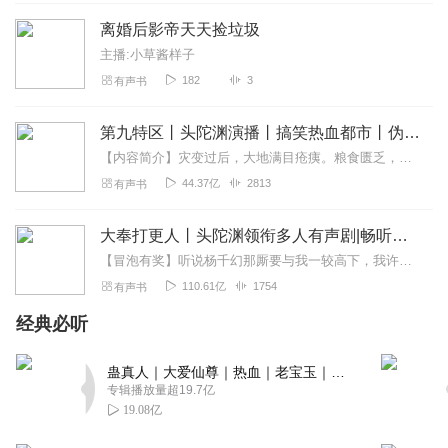
回复
2023-06-13
4
离婚后影帝天天捡垃圾
主播:小草酱样子
迟迟未晚
182
3
有声书
主播辛苦了，被下架了心疼🥺🥺🥺
回复
2022-09-10
3
第九特区丨头陀渊演播丨搞笑热血都市丨伪戒丨VIP免费多人有声剧
【内容简介】灾变过后，大地满目疮痍。粮食匮乏，资源紧俏，局势混乱……一位从待规划区杀出来的青年，背对着漫天黄沙，孤身来到九区谋生，却不曾想偶然结识三五好友，一念...
听友247039772
44.37亿
2813
有声书
故事挺好，主播声音也不错，就是更新太慢，记忆里故事情
节容易断片！加油主播，希望更新能快一点
大奉打更人丨头陀渊领衔多人有声剧|畅听全集|王鹤棣、田曦薇主演影视剧原著|卖报小郎君
回复
2022-07-14
3
【冒泡有奖】听说杨千幻那厮要与我一较高下，我许七安要开始装叉了！快进入声音播放页戳下方输入框，冒个泡偷偷告诉我，我要用哪些诗词才能胜过他？说得好的，有赏！202...
110.61亿
1754
有声书
加飞不是喵
主播加油！播得挺好的，坐等主播播完哦！
经典必听
回复
2022-05-31
3
蛊真人｜大爱仙尊｜热血｜老宝玉｜多人VIP免费有声剧
专辑播放量超19.7亿
1992509oeug
19.08亿
耽美文吗？主播加油哦。