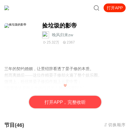
打开APP
捡垃圾的影帝
晚风归来zw
25.32万
2367
三年的契约婚姻，让景绍辞看透了晏子修的本质。
然而离婚后——这位作精晏子修却火遍了整个娱乐圈。
微博上，粉丝将晏子修拟作巅上云雾中雪：
“嗷嗷嗷这是我人生的白月光！帅的我腿软！”
“我要晕了，闭眼之前想见到我的梦中情人晏子修。”
但在生活中，景绍辞却把晏子修当精神病：
打
开
A
P
P，完整收听
“这不是井盖，这是万古镇妖台。”
“我不是自言自语，我在对我指尖上的灵猴说话。”
“景先生，这株坟头草卖给你，生吞下去可以续命。”
节目(46)
切换顺序
景绍辞咬牙：“把晏子修送进全市最封闭的精神病院，谢谢。”