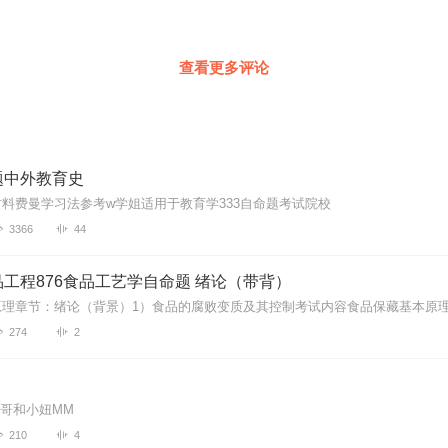
查看更多评论
题中外教育史
料费曼学习法参考w学姐适用于教育学333自命题考试院校
3366
44
工程876食品工艺学自命题 绪论（带背）
274
2
y哥哥和小妞MM
210
4