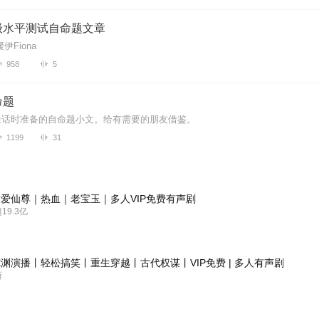
级水平测试自命题文章
伊Fiona
958
5
命题
通话时准备的自命题小文。给有需要的朋友借鉴。
1199
31
爱仙尊｜热血｜老宝玉｜多人VIP免费有声剧
9.3亿
渊演播丨轻松搞笑丨重生穿越丨古代权谋丨VIP免费 | 多人有声剧
新