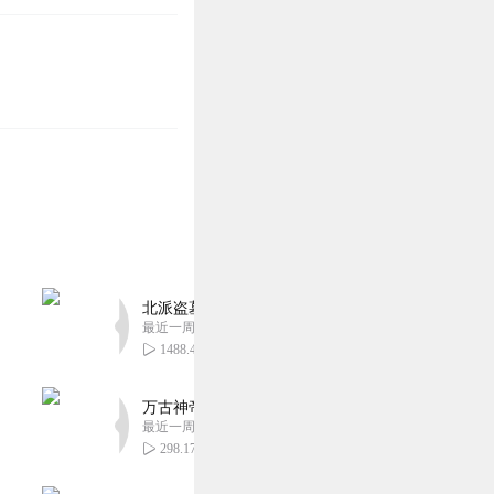
北派盗墓笔记丨头陀渊出品丨悬疑灵异丨摸金校尉丨
最近一周更新
1488.44万
万古神帝丨玄幻丨热血丨紫襟团队演播丨多人有声
最近一周更新
298.17万