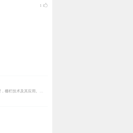
1
加工与保藏原理章节：绪论（背景）1）食品的腐败变质及其控制考试内容食品保藏基本原理，栅栏技术及其应用。考试要求1.了解引起食品腐败变质的生物学因素、化学因素和物...