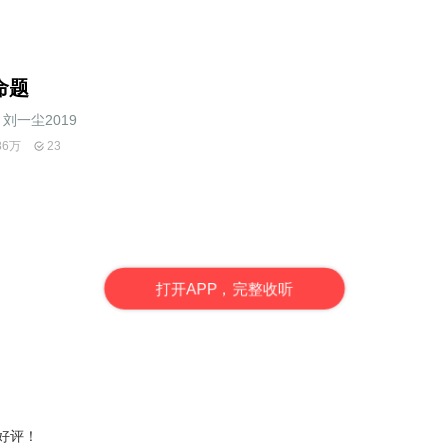
命题
刘一尘2019
86万
23
打
开
A
P
P，完整收听
星好评！