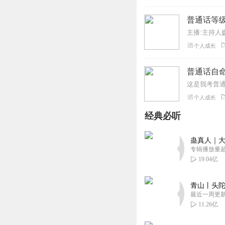
普通话等
主播:主持人媛
个人成长
普通话自
这是我考普
个人成长
经典必听
蛊真人｜大
专辑播放量超1
19.04亿
青山丨头陀
最近一周更
11.26亿