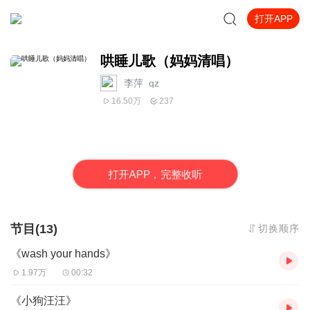
打开APP
哄睡儿歌（妈妈清唱）
李萍_qz
16.50万
237
打
开
A
P
P，完整收听
节目(13)
切换顺序
《wash your hands》
1.97万
00:32
《小狗汪汪》