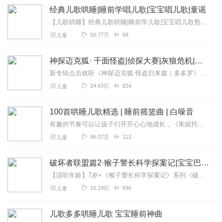
经典儿歌哄睡|睡前学唱儿歌|宝宝唱儿歌|童谣
【儿歌哄睡】经典儿歌哄睡|睡前学儿歌|宝宝唱儿歌熟悉轻快的旋律，朗朗上口的歌词，让孩子一秒爱上唱儿歌，在欢乐的氛围中寓教于乐，健康成长！*儿歌是对孩子开...
50.77万
68
儿童
神探迈克狐· 千面怪盗|侦探大赛|灰狼危机|多多罗
新专辑点击收听《神探迈克狐·怪盗归来篇｜多多罗》！！！>>>点击进入主播橱窗购买《神探迈克狐》系列图书吧!<<<多多罗故事【点击前往】收听多多罗其他好玩有趣的故...
24.63亿
834
儿童
100首哄睡儿歌精选 | 睡前摇篮曲 | 白噪音
有趣的节奏可以让孩子们开开心心地成长，《朱妮托尼儿歌》让孩子们在最新的节奏里面用最轻松的方式认识世界的美好，听儿歌、唱儿歌、跳跳舞，轻松掌握生活中的好习惯、颜色...
96.07万
113
儿童
破坏者联盟篇2·猴子警长科学探案记|宝宝巴士故事
【适听年龄】7岁+《猴子警长科学探案记》系列《破坏者联盟篇1·猴子警长科学探案记》>>>《破坏者联盟篇2·猴子警长科学探案记》>>>《破坏者联盟篇3·猴子警长科...
16.19亿
846
儿童
儿歌多多哄睡儿歌 宝宝睡前神曲