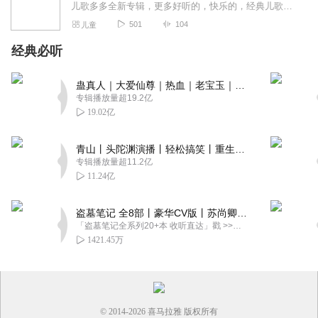
儿歌多多全新专辑，更多好听的，快乐的，经典儿歌大放送，跟着多多一起听快乐儿歌，陪伴宝宝过快乐童年~
501
104
儿童
经典必听
蛊真人｜大爱仙尊｜热血｜老宝玉｜多人VIP免费有声剧
专辑播放量超19.2亿
19.02亿
青山丨头陀渊演播丨轻松搞笑丨重生穿越丨古代权谋丨VIP免费 | 多人有声剧
专辑播放量超11.2亿
11.24亿
盗墓笔记 全8部丨豪华CV版丨苏尚卿&边江 领衔 多人有声剧丨冠声文化丨南派三叔
「盗墓笔记全系列20+本 收听直达」戳 >>改编自南派三叔同名作品，腾讯音乐娱乐集团出品，冠声文化制作，...
1421.45万
© 2014-
2026
喜马拉雅 版权所有