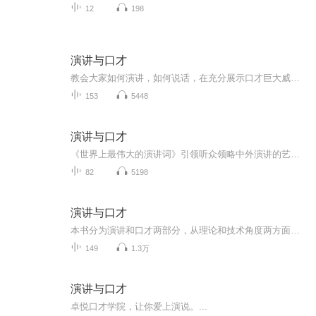
12
198
演讲与口才
教会大家如何演讲，如何说话，在充分展示口才巨大威力的基础上，将理论与实践相结合，以通俗易懂的语音深入浅出地论述了演讲与口才的艺术
153
5448
演讲与口才
《世界上最伟大的演讲词》引领听众领略中外演讲的艺术魅力，进而启迪心智，陶冶性情，提高个人的演讲技巧、审美水准，为走向成功的人生打下坚实的基础。《AI练口才》
82
5198
演讲与口才
本书分为演讲和口才两部分，从理论和技术角度两方面切入，教会大家如何演讲，如何说话，从理论上，讲述了演讲与口才的重要改下，提高技巧的途径和方法，在时间上，指导读者如何进行各种类型的演讲前的准备工作，如何掌控听众的情绪，如何处理现场的突发状...
149
1.3万
演讲与口才
卓悦口才学院，让你爱上演说。...