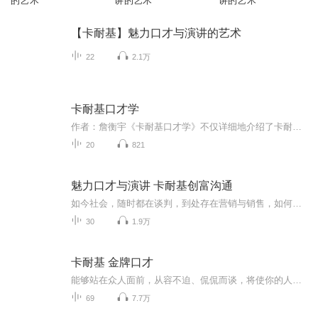
的艺术
讲的艺术
讲的艺术
【卡耐基】魅力口才与演讲的艺术
22
2.1万
卡耐基口才学
作者：詹衡宇《卡耐基口才学》不仅详细地介绍了卡耐基演讲口才方面的方法和技巧，而且根据国外最新资料，全面地介绍了卡耐基口才艺术在商业和贸易谈判方面的具体应用， 具有很强的可操作性。编者坚信，在不久的将来，我国也必然掀起一股卡耐基演讲口才热，...
20
821
魅力口才与演讲 卡耐基创富沟通
如今社会，随时都在谈判，到处存在营销与销售，如何快速成交你的目标客户群？ 答案是满足需求，帮对方解决问题！ 如何清楚表达你所能提供的价值？演讲与口才！每一个站在台上的演讲者都成功了！那么你可以不站在台上，但是你不可以没有口才，不可以忽视演讲的力量！ 本课程一能让人克服畏惧，建立自信，使内心强大；二能让人读懂人性，学会良好的人际沟通技巧；三能让人学会运用人性的弱点与优点，成为一个能办事、受欢迎的人。同时它也将让人学会怎样有逻辑地建立自己的威信，有效地改变自己、影响他人...
30
1.9万
卡耐基 金牌口才
能够站在众人面前，从容不迫、侃侃而谈，将使你的人生充满色彩、前途无量。基于沟通、公开讲话，如何影响他人的思想与文字。公司、政府机关、民间组织和家庭中，有效说话是踌躇满志、卓越出众的关键。能设身处地的为他人着想，了解别人想些什么的人，永远...
69
7.7万