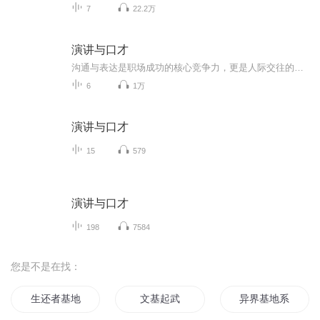
7
22.2万
演讲与口才
沟通与表达是职场成功的核心竞争力，更是人际交往的必备才能。沟通的前提是与人为善，表达的基础是认识自己。沟通和表达体现的是对人的个性的重视和张扬。怎样展现真实的自己？怎样拉近你我他的间距？怎样阐释家国天下事？《演讲与口才》是你修养心灵的讲...
6
1万
演讲与口才
15
579
演讲与口才
198
7584
您是不是在找：
生还者基地
文基起武
异界基地系统