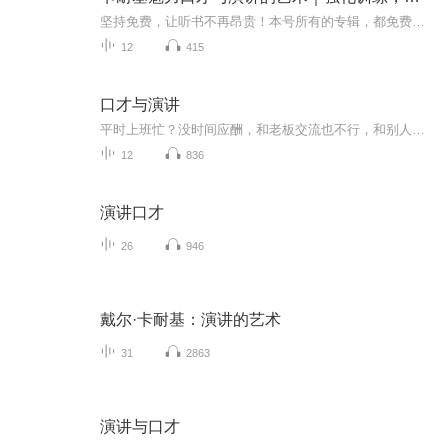
坚持免费，让听书不再昂贵！本号所有的专辑，都免费提供电子书（txt或epub版本），需要请在评论区留言。《本书简介》《卡耐基:魅力口才与演讲艺术》是能力的锻炼手册，也是魅力的提升宝典。《卡耐基:魅力口才与演讲艺术》让你有资格面对一切棘手的场面，化...
12
415
口才与演讲
平时上班忙？没时间应酬，和老板交流也不行，和别人说话也害怕？不敢上台？说话方式不对？没关系，你只要关注我，听我说就行！我将经典和你分享！
12
836
演讲口才
26
946
戴尔·卡耐基：演讲的艺术
31
2863
演讲与口才