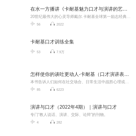
在水一方播讲《卡耐基魅力口才与演讲的艺术》
20世纪最伟大的心灵导师戴尔.卡耐基全球第一励志经典世界上最会说话的人教你突破语言障碍修炼完美口才成就卓越人生
56
2022
卡耐基口才训练全集
53
7.9万
怎样使你的谈吐更动人-卡耐基（口才演讲表达）
本书告诉人们如何在社交场合、日常生活中战胜心理或生理障碍，做到潇洒自如、侃侃而谈。
85
6223
演讲与口才（2022年4期）｜演讲与口才
专门“教人说话、演讲、交际、论辩”的刊物。
4
282