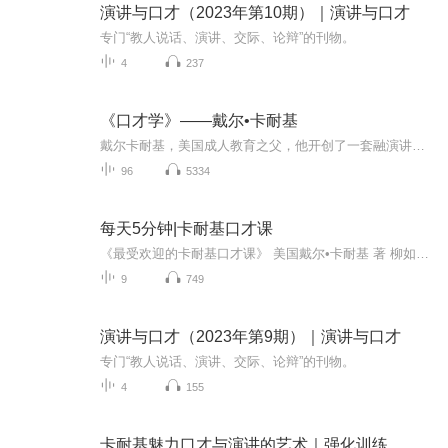
演讲与口才（2023年第10期）｜演讲与口才
专门“教人说话、演讲、交际、论辩”的刊物。
4
237
《口才学》——戴尔•卡耐基
戴尔卡耐基，美国成人教育之父，他开创了一套融演讲，推销，为人处世，智能开发于一体的教育方式，它运用社会学和心理学知识，对人性进行了深刻的探讨和分析，它讲述许多普通人通过奋斗获得成功的真实故事，激励了无数陷入迷茫和困境的人，帮助他们重新找到自己的人生！
96
5334
每天5分钟|卡耐基口才课
《最受欢迎的卡耐基口才课》 美国戴尔•卡耐基 著 柳如菲 编戴尔.卡耐基，20世纪最伟大的心灵导师、成功学大师、演讲大师和口才专家，美国现代成人教育之父。他一生致力于人际关系的研究，开创并发展了一套独特的融演讲、沟通、为人处世、智能开发于一体的...
9
749
演讲与口才（2023年第9期）｜演讲与口才
专门“教人说话、演讲、交际、论辩”的刊物。
4
155
卡耐基魅力口才与演讲的艺术｜强化训练，激发潜能