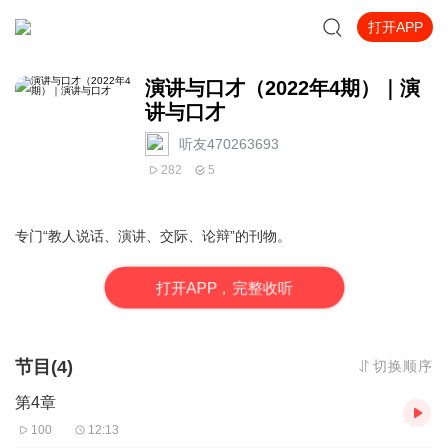
打开APP
演讲与口才（2022年4期）｜演
讲与口才
听友470263693
282
5
专门“教人说话、演讲、交际、论辩”的刊物。
打
开
A
P
P，完整收听
节目(4)
切换顺序
第4章
100
12:13