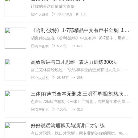
让你的表达价值放大百倍
7083.58万
158
个人成长
《哈利·波特》1-7部精品中文有声书全集| J.K.罗琳原著，光合积木演播
胡良伟先生在《哈利·波特》中文有声书6-7部中，用声音带领着大家继续魔法之旅。为保证作品的一致性，给大家带来完整的魔法体验，我们与版权方PottermoreP...
5.20亿
671
有声图书
高效演讲与口才思维 | 表达力训练300法
富兰克林曾经说过：“说话和事业的进展有很大关系，是一个人力量的主要体现。你如出言不逊，跟别人争辩，那么，你将不可能获得别人的同情、别人的合作、别人的助力。”戴尔...
26.35万
296
个人成长
三体|有声书全本无删减|王明军单播|刘慈欣原著
点击听729献声精制《三体》广播剧，同样是全本会员免费畅听，快来感受声音大戏的魅力！【购买须知】1、本作品部分集数为免费试听。2、版权归原作者所有，严禁翻录成任...
7.35亿
313
有声图书
好好说话沟通聊天与演讲口才训练
有口才问题，找口才觉醒，用专业解决你的困扰。每天晚8点更新，欢迎订阅。四大训练板块：【流畅表达】【公众演讲】【即兴发言】【沟通聊天】，总有一款帮到您。如果你想...