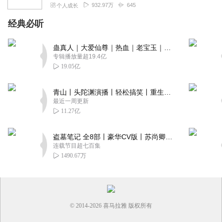
932.97万
645
个人成长
经典必听
蛊真人｜大爱仙尊｜热血｜老宝玉｜多人VIP免费有声剧
专辑播放量超19.4亿
19.05亿
青山丨头陀渊演播丨轻松搞笑丨重生穿越丨古代权谋丨VIP免费 | 多人有声剧
最近一周更新
11.27亿
盗墓笔记 全8部丨豪华CV版丨苏尚卿&边江 领衔 多人有声剧丨冠声文化丨南派三叔
连载节目超七百集
1490.67万
© 2014-
2026
喜马拉雅 版权所有