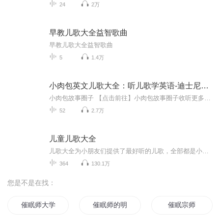
24
2万
早教儿歌大全益智歌曲
早教儿歌大全益智歌曲
5
1.4万
小肉包英文儿歌大全：听儿歌学英语-迪士尼经典儿歌
小肉包故事圈子 【点击前往】小肉包故事圈子收听更多故事 【点击收听】更多好玩有趣故事，能学知识噢~（一）：孩子和大人都爱的爆款故事永久免费畅听！《公主童话》世界经典故事→点我直听《小肉包睡前故事》→点我直听《好听的民间神话故事》→点我直听《...
52
2.7万
儿童儿歌大全
儿歌大全为小朋友们提供了最好听的儿歌，全部都是小朋友们喜爱的经典儿歌，也都是亲宝网全力制作的新版亲宝儿歌，绝对好听。欢迎订阅，谢谢支持。
364
130.1万
您是不是在找：
催眠师大学生
催眠师的明天
催眠宗师