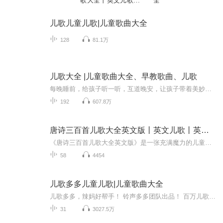
歌大全丨英文儿歌丨
全
早教儿歌
儿歌儿童儿歌|儿童歌曲大全
128
81.1万
儿歌大全 |儿童歌曲大全、早教歌曲、儿歌
每晚睡前，给孩子听一听，互道晚安，让孩子带着美妙的想象入梦！
192
607.8万
唐诗三百首儿歌大全英文版丨英文儿歌丨英文诗歌
《唐诗三百首儿歌大全英文版》是一张充满魔力的儿童音乐专辑，它将经典的中国唐诗以儿歌的形式呈现给年幼的听众。这张专辑精选了300首唐代诗歌，将古老的诗句转化为富有教育意义和旋律优美的儿歌。通过这种方式，不仅传承了丰富的文化遗产，还旨在激发孩子...
58
4454
儿歌多多儿童儿歌|儿童歌曲大全
儿歌多多，辣妈好帮手！ 铃声多多团队出品！ 百万儿歌故事动画片！百万儿歌，故事，儿童游戏，早教，童谣，动画片，童话！ 儿歌多多，拥有百万儿歌故事资源，适合0-12岁儿童及家长使用。 精准逐字歌词，宝宝边听边学！ 提供妈妈和宝贝喜欢的胎教音乐、儿歌童谣、儿童故事、睡前童话、 唐诗三字经、作文朗诵、少儿英语、百科全书等有声读物。海量故事，天天更新； 儿歌多多，给孩子一个快乐的童年。...
31
3027.5万