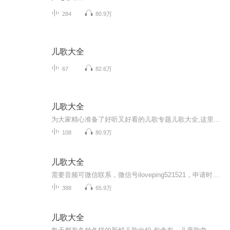
284
80.9万
儿歌大全
67
82.6万
儿歌大全
为大家精心准备了好听又好看的儿歌专题儿歌大全,这里有美妙的音乐,让你在好听的100首儿歌中度过快乐的童年。...
108
80.9万
儿歌大全
需要音频可微信联系，微信号iloveping521521，申请时备注:喜马拉雅《儿歌大全》
388
65.9万
儿歌大全