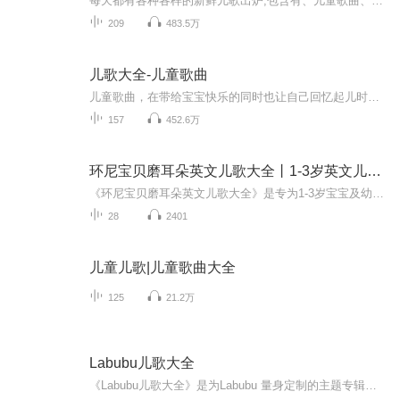
每天都有各种各样的新鲜儿歌出炉,包含有、儿童歌曲、少儿故事、经典儿歌、诗词、儿童谚语故事等。包括了英文儿童歌曲，用简单有趣的话语，来打开宝宝的听觉神经。发掘宝宝的智力，提高宝宝的语言能力，和知识，值得一听。快速成长，愿你 快乐开心每一天。
209
483.5万
儿歌大全-儿童歌曲
儿童歌曲，在带给宝宝快乐的同时也让自己回忆起儿时的岁月。优美的旋律不仅是孩子们的成长伴侣，也帮助每一个成人在纷繁复杂的社会中寻找远去的童真，为心灵留一方净土。
157
452.6万
环尼宝贝磨耳朵英文儿歌大全丨1-3岁英文儿歌丨幼儿
《环尼宝贝磨耳朵英文儿歌大全》是专为1-3岁宝宝及幼儿园小朋友们精心打造的英文磨耳朵专辑。通过欢快的旋律和简单易懂的歌词，每首以小动物为主题的歌曲不仅让孩子们轻松学习英语，更在无形中培养了他们对语言的敏感度和兴趣。这张专辑旨在为宝宝们提供一...
28
2401
儿童儿歌|儿童歌曲大全
125
21.2万
Labubu儿歌大全
《Labubu儿歌大全》是为Labubu 量身定制的主题专辑，收录多版本主题歌《Labubu》。以轻快旋律搭配童趣歌词，融合电子、童谣等多元风格，从活泼节奏到温柔哼唱，全方位展现 Labubu 调皮又暖心的魅力。无论是萌娃聆听还是潮玩爱好者收藏，都能在音符中感受北...