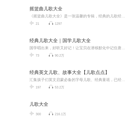
摇篮曲儿歌大全
《摇篮曲儿歌大全》是一张温馨的专辑，经典的儿歌经过巧妙改编，更加适合哄宝宝入梦。每一首曲子都如同妈妈的怀抱一般温暖，旋律轻柔悠扬，伴随孩子进入甜美梦境。
21
1297
经典儿歌大全｜国学儿歌大全
国学唱出来，好听又好记！让宝贝在潜移默化中记住唐诗、宋词、汉乐府、三字经等国学经典，一起唱国学儿歌，领略经典的魅力！ * 古诗词儿歌：有唐诗、宋词、汉乐府，涵盖了小学必背古诗词，从简单到复杂，从五言到七言，童音吟唱三遍+童音诵读一遍，让宝贝爱上古诗词！ * 三字经儿歌：把《三字经》唱出来，非常适合低幼小朋友识记。小朋友不用刻意背诵，优美的音乐，稚嫩的童音，作为磨耳朵内容就很好。* 弟子规儿歌：《弟子规》唱出来，刚刚上线，期待喜欢。* 千字文儿歌：《千字文》唱出来，还...
73
90.2万
经典英文儿歌、故事大全【儿歌点点】
汇集孩子们英文启蒙必备的字母儿歌、经典童谣，已经全新的奇拉小队交通工具儿歌英文版；新增进阶版英文故事，帮助孩子在掌握简单英文儿歌的基础上，拓展更多的英文词汇和句式，提升英语口语能力，培养语感，增加英语学习的兴趣。
197
53.2万
儿歌大全
300
216.1万