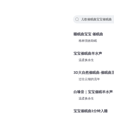
儿歌催眠曲宝宝催眠曲
睡眠曲宝宝 催眠曲
格林强效助眠
宝宝催眠曲羊水声
温柔换余生
3D大自然催眠曲-催眠曲
过往云烟的流年
白噪音｜宝宝催眠羊水声 
温柔换余生
宝宝催眠曲3分钟入睡