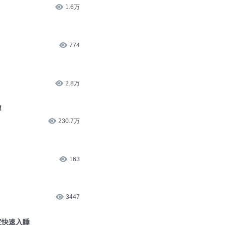
1.6万
774
2.8万
！
230.7万
163
3447
宝快速入睡