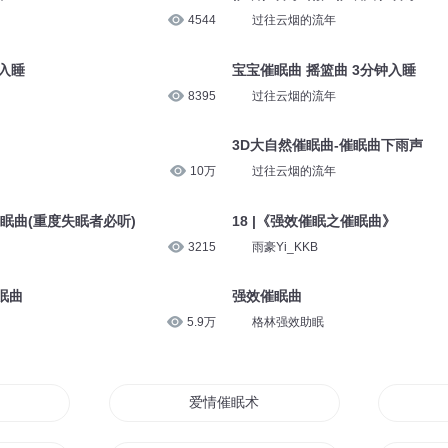
4544
过往云烟的流年
钟入睡
宝宝催眠曲 摇篮曲 3分钟入睡
8395
过往云烟的流年
3D大自然催眠曲-催眠曲下雨声
10万
过往云烟的流年
眠曲(重度失眠者必听)
18 |《强效催眠之催眠曲》
3215
雨豪Yi_KKB
眠曲
强效催眠曲
5.9万
格林强效助眠
统
爱情催眠术