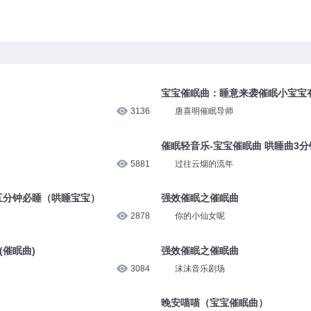
宝宝催眠曲：睡意来袭催眠小宝宝
3136
唐喜明催眠导师
催眠轻音乐-宝宝催眠曲 哄睡曲3
5881
过往云烟的流年
五分钟必睡（哄睡宝宝）
强效催眠之催眠曲
2878
你的小仙女呢
(催眠曲)
强效催眠之催眠曲
3084
沫沫音乐剧场
晚安喵喵（宝宝催眠曲）