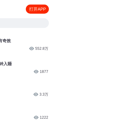
打开APP
有奇效
552.8万
分钟入睡
1877
3.3万
1222