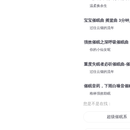
温柔换余生
宝宝催眠曲 摇篮曲 3分
过往云烟的流年
强效催眠之深呼吸催眠曲
你的小仙女呢
重度失眠者必听催眠曲-催
过往云烟的流年
催眠音药，下雨白噪音催
格林强效助眠
您是不是在找：
超级催眠系