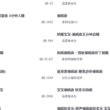
15
温柔换余生
摇篮曲 3分钟入睡
催眠曲
1652
茉莉绽放Cv
哄睡宝宝-催眠曲五分钟必睡
564
温柔换余生
必睡
助眠催眠曲：强效催眠曲听了就睡
32.4万
唐喜明催眠导师
曲)
超深度催眠曲 睡觉必听催眠曲
1544
过往云烟的流年
宝
宝宝催眠曲 轻音乐助眠
2666
温柔换余生
眠
催眠轻音乐-雨声催眠曲轻音乐 宝