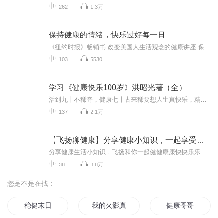
262
1.3万
保持健康的情绪，快乐过好每一日
《纽约时报》畅销书 改变美国人生活观念的健康讲座 保持健康情绪的12大忠告 本书作者是一位职业心理医师，他从专业的角度，通过无数病例向读者阐述了一个对每个人健康和生命至关重要，却一直被众人忽视的问题——情绪诱发的疾病，他认为，50%以上病人的病...
103
5530
学习《健康快乐100岁》洪昭光著（全）
活到九十不稀奇，健康七十古来稀要想人生真快乐，精华都在态度里以哲学认识世界，以科学观察社会以医学珍爱生命，以坦然面对人生
137
2.1万
【飞扬聊健康】分享健康小知识，一起享受健康快乐生活
分享健康生活小知识，飞扬和你一起健健康康快快乐乐每一天！吹迎在评论区留言一起分享健康
38
8.8万
您是不是在找：
稳健末日
我的火影真是太稳健了
健康哥哥