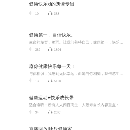
健康快乐xl的朗读专辑
10
333
健康第一，自信快乐。
生命的短暂，脆弱。让我们善待自己，健康第一，快乐第一，自信第一。
362
1894
愿你健康快乐每一天！
与你相识，我感到无比幸运，而能与你相知，我倍感生命的充实，以前嬉笑相伴的日子我将深藏，以后不可测的日子，愿你多保重自己！
135
5120
健康运动♥快乐成长录
适合谁听：所有人人闲百病生，人勤寿自长内容重点：排淤疗毒：打通身体瘀堵结节，不到5分钟就感觉到像蒸了桑拿一样，感到寒湿气快速逼出来，气色红润，肌肤光泽；滋养内部：通过坐立、仰卧、扭转等体式，滋养深层经络+脏腑，促血液微循环，调·理内·分泌...
34
28万
直播回放|快乐健康家