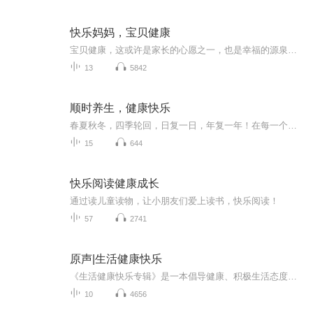
快乐妈妈，宝贝健康
宝贝健康，这或许是家长的心愿之一，也是幸福的源泉。但如何做到宝贝健康，请关注 13757479982
13
5842
顺时养生，健康快乐
春夏秋冬，四季轮回，日复一日，年复一年！在每一个平平淡淡的日子里，怎样才能活得快乐，活得健康？古代先贤们早已经给了我们答案——顺时养生。让我们从古人的智慧里，汲取营养，延年益寿！
15
644
快乐阅读健康成长
通过读儿童读物，让小朋友们爱上读书，快乐阅读！
57
2741
原声|生活健康快乐
《生活健康快乐专辑》是一本倡导健康、积极生活态度的珍贵指南。它深入探索了如何平衡工作与生活，如何培养乐观心态，以及如何在忙碌的现代生活中找到内心的宁静。该专辑的内容丰富多彩，既有深入浅出的健康科普，又有感人至深的人生故事。无论是对身体的...
10
4656