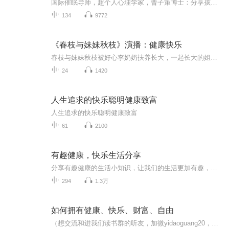
国际催眠导师，超个人心理学家，曹子策博士：分享孩子身心健康与快乐学习，提高学习力与记忆力。。。曹博士主持中国国际IMHTC/NB/NGH催眠师认证培训机构：已为全球培养超过2000位持证国际催眠师，国际催眠治疗师，临床高级催眠治疗大师与催眠导师！ “曹博...
134
9772
《春枝与妹妹秋枝》演播：健康快乐
春枝与妹妹秋枝被好心李奶奶扶养长大，一起长大的姐妹俩也有很大的不同，善良的春枝与被金钱冲昏了头脑妹妹秋枝之间发生了什么？神奇的画笔又是怎么回事？亲人与金钱哪个更重要？请听故事！（完结）
24
1420
人生追求的快乐聪明健康致富
人生追求的快乐聪明健康致富
61
2100
有趣健康，快乐生活分享
分享有趣健康的生活小知识，让我们的生活更加有趣，健康快乐过好每一天，做一个热爱生活，享受美好生活的人。
294
1.3万
如何拥有健康、快乐、财富、自由
（想交流和进我们读书群的听友，加微yidaoguang20，请注明是通过什么途径了解到的播音）真正的财务自由是什么？财务自由，就是当你不工作的时候，也不必为金钱发愁，因为你有其他渠道的现金收入。当工作不再是获得金钱的唯一手段时，你便自由了。可以有足...