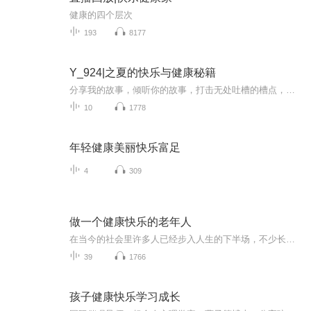
健康的四个层次
193
8177
Y_924|之夏的快乐与健康秘籍
分享我的故事，倾听你的故事，打击无处吐槽的槽点，分享美好的小幸福，分享孕产瑜伽小知识
10
1778
年轻健康美丽快乐富足
4
309
做一个健康快乐的老年人
在当今的社会里许多人已经步入人生的下半场，不少长辈褪去忙碌之后，常常陷入迷茫和困惑。本专辑为中老年朋友打造分享励志美文、通透人生箴言、经典名人名句，内容涵盖 自我调节、身心养护之道、拆解晚年生活里的烦恼心结。愿每一位长辈放下操劳，放宽心境...
39
1766
孩子健康快乐学习成长