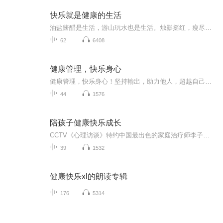
快乐就是健康的生活
油盐酱醋是生活，游山玩水也是生活。烛影摇红，瘦尽灯花，用最平实的语言为你讲述平凡故事。关注我，一起书写你我眼中的世界。
62
6408
健康管理，快乐身心
健康管理，快乐身心！坚持输出，助力他人，超越自己！马云都看好的健康行业，健康管理师管理健康好处多。健康行业是现在的朝阳行业，“健康中国2030战略”明确未来10年对健康管理师需求将超过800万，健康管理师将成为大健康行业的“黄金职业”，就业前景可...
44
1576
陪孩子健康快乐成长
CCTV《心理访谈》特约中国最出色的家庭治疗师李子勋解读亲子关系，不少父母在养育和教育孩子时，容易忽视孩子心理与行为发展的顺序渐进或个性需要，急切期望按照社会的模子去“克隆”一个好孩子，这种削足适履的做法会让许多孩子生出问题来。反之，如果家...
39
1532
健康快乐xl的朗读专辑
176
5314