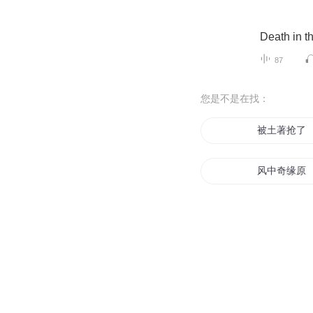
Death in
87
您是不是在找：
被土著抢了
风中奇缘原
著名高手
土著女主是
史上最强土