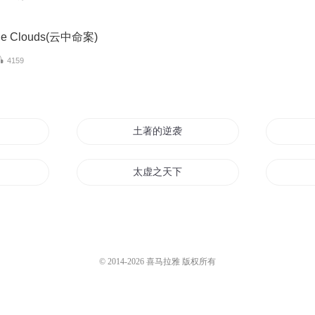
 the Clouds(云中命案)
4159
系统还成了世界之敌
土著的逆袭
著大漠谣
太虚之天下名著
我的确是土著人士原主
绿茶
火影之恶名昭著
© 2014-
2026
喜马拉雅 版权所有
著
从龙王开始的土著旅行