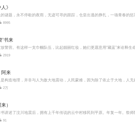
中人》
上的谜题，永不停歇的夜雨，无迹可寻的跟踪，仓皇出逃的挣扎，一场青春的惩
8995
警’书来
放警营。有这样一支巾帼队伍，比起靓丽红妆，她们更愿意用“藏蓝”来诠释生
2919
】阿来
2万
阿来）
91