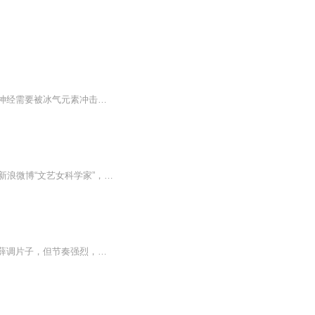
常常想一个笑话，听一个笑话，可以笑到浑身发抖，无法停止，有空闲暇时，如果你的笑感神经需要被冰气元素冲击时，你也可以听听我编的段子和冷笑话，和天空招招手，白云飞过，会停下来，在你身边冲你笑笑，那是飞翔的云朵载着平安祥和，留下祝福，少点烦恼...
和你分享，那些 美妙的 书信 ；美好的文章。投稿邮箱，116327777@qq.com，也可以关注新浪微博“文艺女科学家”，私信给我哦。
资深评弹票友王云中先生，票界人称其为宁波老王，虽说宁波人，一口宁波话，擅唱评弹中薛调片子，但节奏强烈，吐字清晰，让甬苏方言能巧妙地结合，不愧为有宁波老王的美称！而且三弦琵琶均能运用。不愧是位资深老票！早年的王老伯伯家中，几乎每晚评弹票友高朋满座，俨然像一家评弹俱乐部，所以当时票界有句戏言，“勿认得宁波老王，没去过宁波老王家的，侬米勒，还没出道了”。所以讲老王伯伯也算沙龙票房的先行者！在随后的日子里老王伯伯是市宫茉莉花评弹团台柱之一！携子媳积极参与茉莉花的一系例活动，乃至患病卧床在家休养时，还时常牵挂着茉莉花的评弹活动，真是让人感慨不已！此专辑特地纪念王云中先生。