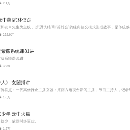
2.1万
云中燕|武林侠踪
292.9万
紫薇系统课81讲
薇系统课81讲
3589
人》 玄曌播讲
1.6万
少年 云中火篇
比较少，放假时多更些。
1.2万