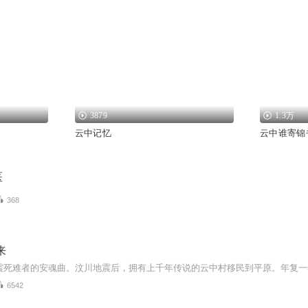
3879
1.3万
云中记忆
云中谁寄锦
医
368
来
6542