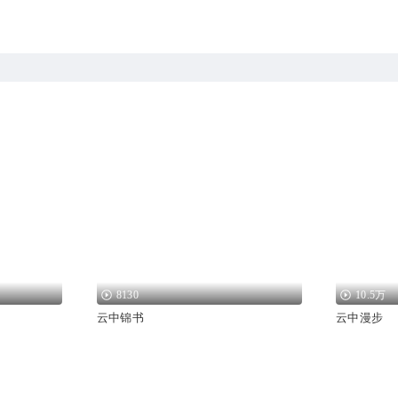
8130
10.5万
云中锦书
云中漫步