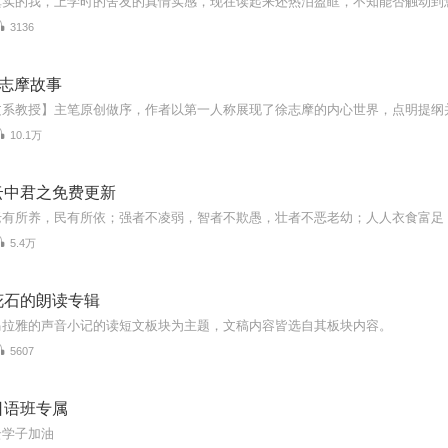
真实的我，上学时的舍友的真情实感，现在读起来还热泪盈眶，不知能否触动到
3136
-志摩故事
10.1万
云中君之免费更新
5.4万
花石的朗读专辑
马拉雅的声音小记的读短文板块为主题，文稿内容皆选自其板块内容。
5607
日语班专属
云学子加油