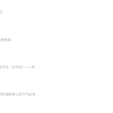
罚
命的色彩。
大地震动，只是构造地理，并非与人为敌大地震动，人民蒙难，因为除了依止于大地，人无处可去《云中记》——作者阿来 献给“5·12”地震中的死难者 献给“5·12”地震中消失的城镇与村庄
内容介绍：本书讲述了汶川地震后，拥有上千年传说的云中村移民到平原。年复一年。祭师阿巴感到身上的力气在消散，他要回到那个即将消失的村子，与亡灵为伴。然而，神迹出现了，他创造了一片世外桃源......