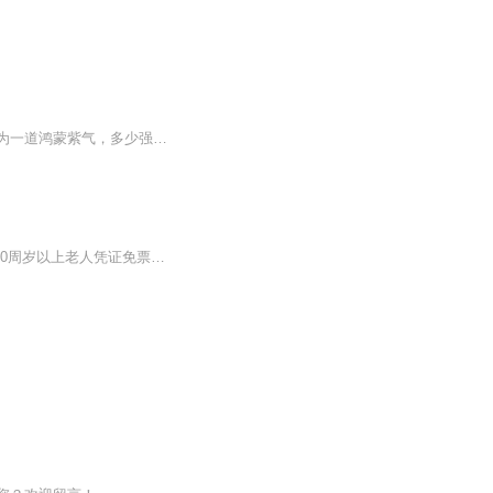
【内容简介】天道之下，鸿蒙紫气九道，得之可证道成圣，不死不灭，洪荒生灵不知几何，为一道鸿蒙紫气，多少强大生灵疯狂杀戮，想要将鸿蒙紫气据为己有，证道成圣，不做任圣人摆布的蝼蚁。这是一个蝼蚁证道成圣的故事，也是一段属于云中子的传奇之路。【作...
票价详情 免费开放。进入景区免费，参观检票景点需购票。成人票50元；1.2米以下儿童、70周岁以上老人凭证免票；1.2-1.4米儿童、60-69周岁老人凭证半价。 适宜 全年 电话 暂无 简介 您好，现在我们来到的就是被誉为“云中桃源”的云中大漈景区了，接下来让...