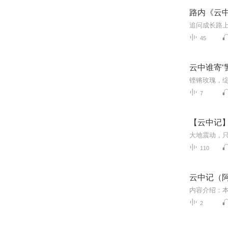
路内《云
追问成长路
45
云中谁寄‘
铿锵玫瑰，绽
7
【云中记
110
云中记（
2