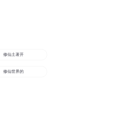
修仙土著开宝箱
修仙世界的著名科学家
我是暗黑小土著
名著大联欢之西游
难道我是土著