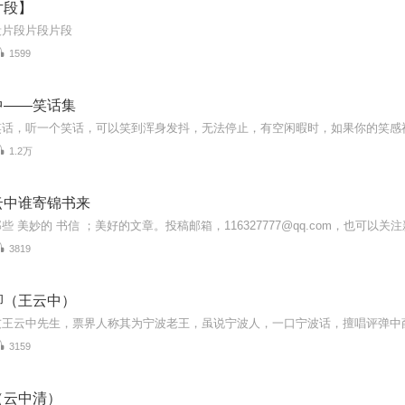
片段】
段片段片段片段
1599
中——笑话集
1.2万
云中谁寄锦书来
3819
卿（王云中）
3159
（云中清）