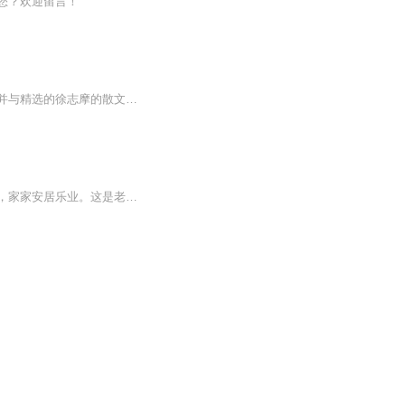
您？欢迎留言！
由锦瑟【中文系教授】主笔原创做序，作者以第一人称展现了徐志摩的内心世界，点明提纲并与精选的徐志摩的散文、诗歌相结合，形成章节，使人们对徐志摩有一个重新认识。他究竟是什么样的一个人，他的思想脉落，他不再是人们眼中那个风流才子，更是一个有血...
幼有所教，老有所养，民有所依；强者不凌弱，智者不欺愚，壮者不恶老幼；人人衣食富足，家家安居乐业。这是老爷子不曾放弃的一场大梦。亦是我继承并将永续传递下去的...