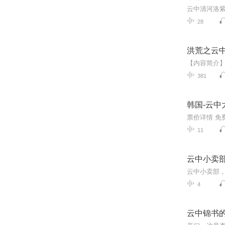
云中清河洛紫
28
洪荒之云
381
韩国-云中
11
云中小卖
云中小卖部
4
云中锦书