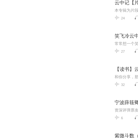
云中记【
本专辑为片
24
笑飞冷云
27
【读书】
32
宁波薛筱
6
紫微斗数