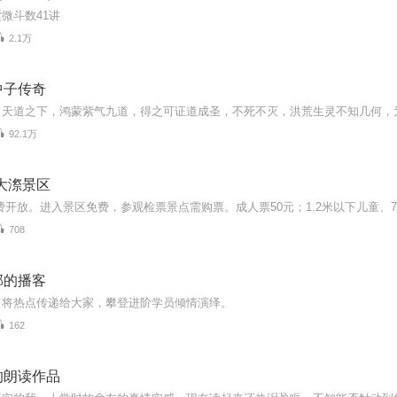
微斗数41讲
2.1万
中子传奇
92.1万
大漈景区
708
部的播客
，将热点传递给大家，攀登进阶学员倾情演绎。
162
的朗读作品