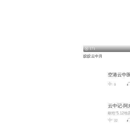
171
皎皎云中月
空港云中
9
云中记-阿
32