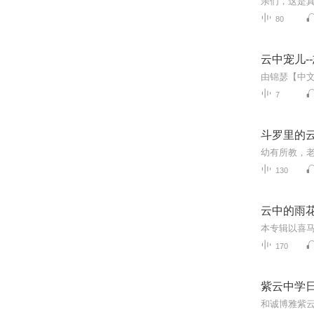
亲们，这是
80
云中宠儿-
7
斗罗里的
130
云中的雨
本专辑以喜
170
紫云中学
和诚博雅紫