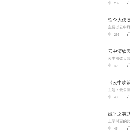
209
铁伞大侠|
286
云中清钦天
云中清钦天紫
42
《云中吹箫
43
姬平之英武
上学时更的
45