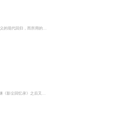
主要以云中雁和铁伞先生为主线，以“恩仇结”和“英雄会”的经典侠义模式形成故事，是传统侠义的现代回归，而所用的叙事手段带有不同于传统的色彩，开启了武侠小说关于故事与情节叙事的一片新天地。
主题：云公画传看点：一代高僧行止主播玄曌：原南方电视台新闻主播，节目主持人，记者继《影尘回忆录》之后又推出的力作