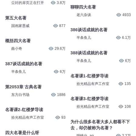
著解读
老梁故事集
1.5万
老梁故事集
2.5万
《四大名著》
139.名著千秋
小鹿小鹿工作室
5970
尘封的扉页正在打开
3.8万
聊聊四大名著
第五大名著
老六杂谈
4933
国画家墨威
877
386谈话成就的名著
概括四大名著
半条鱼儿
6.1万
曲小奇
29.6万
388谈话成就的名著
387谈话成就的名著
半条鱼儿
6万
半条鱼儿
6万
名著课1-红楼梦导读