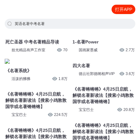
打开APP
英语名著中考名著
死亡圣器 中考名著精品导读
1-名著Power
拾光精品有声工作室
70
国画家墨威
2.7万
《名著系统》
四大名著
活泼的狒狒
1.8万
德云社郭德纲相声VIP
3.6万
《名著锵锵锵》4月25日启航，
《名著锵锵锵》4月25日启航，
解锁名著新读法【搜索小鸡敦敦
解锁名著新读法【搜索小鸡敦敦
国学或名著锵锵锵】
国学或名著锵锵锵】
宝宝巴士
224.5万
宝宝巴士
20.8万