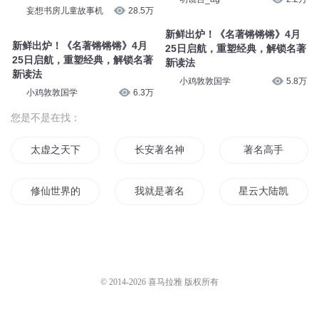
第2053章 古典名著
拾光精品有声工作室
135
东方白书场
1886
名著课3-红楼梦导读
名著课2-红楼梦导读
拾光精品有声工作室
108
拾光精品有声工作室
93
为什么很多名著大多人都看不下
四大名著是什么呀
去，却仍被称为名著？
妄想书房儿童故事机
28.5万
明镜台_ag
2.2万
新鲜出炉！《名著锵锵锵》4月
新鲜出炉！《名著锵锵锵》4月
25日启航，重塑经典，解锁名著
25日启航，重塑经典，解锁名著
新读法
新读法
小鸡敦敦国学
6.3万
小鸡敦敦国学
5.8万
您是不是在找：
太虚之天下名著
长安著名神捕
著名高手