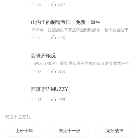
36
1307
山沟里的制造帝国丨免费丨重生
1981年，祖国的改革开放事业刚刚起步，整个社会处于巨大的变革之中。位于大山深处的牛家村，一个名叫牛小强的傻子在中暑之后变成了天才，他承包转产的工厂，在大山深处构建了一个制造业帝国，带领乡亲们走上了发家致富的光明大道。他不仅要跟国企竞争，还...
90
1.3万
西班牙概况
《西班牙概况》系“新世纪高等学校西班牙语专业本科生系列教材”之一，可作为高校西班牙语专业高年级西班牙文化导论或国情课配套教材。 本书共16个单元，分别从西班牙的地理、历史、政治体制、当前政治局势、经济状况、宗教、艺术、文化娱乐、节日与民俗、社会、教育、行为规范及主要媒体等方面展开介绍。每个单元由一篇中文导读引出话题，在主课文展开的过程中，学生可借助页边的辅助信息开展学习，每两页中出现的词汇角通过词汇形式与意义的历时演变，帮助学生更好地理解现代西班牙语。单元后附有相关注释和词汇表、练习、参考资料及网站，并安排了扩展阅读，深入探讨课文中所提及的话题，提供读者最全面的西班牙文化信息。
97
6256
西班牙语MUZZY
25
4975
您是不是在找：
上班十年
来火十一班
龙牙战神