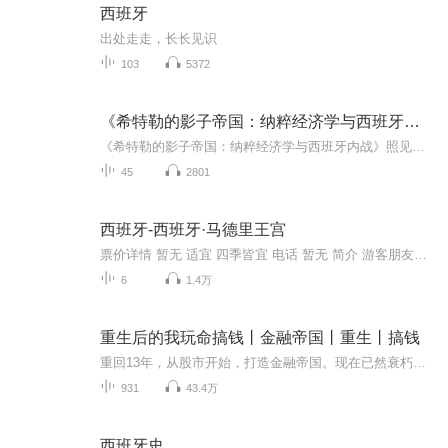
西班牙
出处走走，长长见识
103
5372
《希特勒的影子帝国：纳粹经济学与西班牙内战》987
《希特勒的影子帝国：纳粹经济学与西班牙内战》照见世界|洞达学问|博览群书987
45
2801
西班牙-西班牙·马德里王宫
票价详情 暂无 适宜 四季皆宜 电话 暂无 简介 游客朋友，您好，今天我们将要游览的是欧洲第三大皇宫马德里王宫，它是仅次于凡尔赛宫及维也纳宫的皇宫，让我们一起去参观一下吧。 马德里王宫建于十八世纪中叶加尔罗斯三世时期，是波旁王朝代表性的文化遗迹，其豪华壮丽程度，在欧洲各国皇宫中也是数一数二的。内墙上的刺绣壁画及天花板的绘画都经常维修，保存情况相当好。 马德里王宫建在曼萨莱斯河左岸的山岗上，它是世界上保存最完整而且最精美的宫殿之一。皇宫建于1738年，26年后才完工。马德里王宫的建筑融合了西班牙传统王室建筑风格和巴洛克建筑风格，整体呈正方形，由白色花岗岩筑成，外观具有卢浮宫的建筑美，内部装潢是意大利式的，整个宫殿豪华绝伦。里面藏有无数的金银器皿和珍宝级的绘画、瓷器、皮货、壁毯、乐器及其他皇室用品。现在马德里王宫已被辟为博物院，专供游人参观。 王宫是马德里最精美的建筑，也是世界保存最完好的宫殿之一。整座宫殿非常宏伟，内部共有两千多间房间，供游客参观的仅五十间左右。最值得留意欣赏的是王宫收藏的由斯特拉迪瓦里家族制作的5把小提琴，斯特拉迪瓦里被认为是历史上最伟大的弦乐器制造师，这些小提琴至今仍被在很多重要的音乐会上使用。 如今的王室并不居住在这里，而是住在郊外较小的萨尔苏埃拉宫。不过，马德里王宫仍被用于国事活动，当进行国事活动时王宫就会临时关闭。我的讲解马上就要结束了，祝您旅行愉快，我们下个景点再见。 音频来源于链景旅行
6
1.4万
重生后的我玩命搞钱丨金融帝国丨重生丨搞钱
重回13年，从股市开始，打造金融帝国。现在已然衰朽者，将来可能重放异彩；现在备受青睐者，将来却可能黯然失色。这是投资的时代，也是我的时代！
931
43.4万
西班牙史