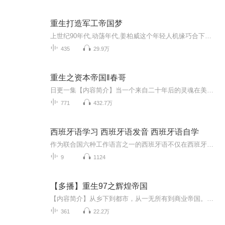
重生打造军工帝国梦
上世纪90年代,动荡年代,姜柏威这个年轻人机缘巧合下成为了一个军火商的搭档。本以为只是开辟新的非洲市场,却不料卷入了一场离奇的倒爷生意,在这波澜壮阔的时代浪潮中,他凭借过人的商业头脑,从军火商逐渐转型成为了一个军工制造商,凭借对军品设计的独到见解...
435
29.9万
重生之资本帝国‖春哥
日更一集【内容简介】当一个来自二十年后的灵魂在美国华裔少年身上重获新生后，世界就已经不同。面对这风起云涌的大时代，郭守云的野心前所未有的迸发出来。互联网、战争、次贷危机、欧债危机，他抓住了所有能够为自己创造财富的机会，二十年的苦心孤诣，...
771
432.7万
西班牙语学习 西班牙语发音 西班牙语自学
作为联合国六种工作语言之一的西班牙语不仅在西班牙，在世界其它地区也较为普遍的被使用：在拉丁美洲（除巴西和海地外）的十九个国家中使用；美国有四个州也使用西班牙语作为常用语言，有自己的西语之声、电视台、报刊、杂志等；亚洲的菲律宾也部分地使用...
9
1124
【多播】重生97之辉煌帝国
【内容简介】从乡下到都市，从一无所有到商业帝国。时代在不断前进，弄潮儿乘风起浪，在时代浪潮之中，成为传奇。秦枫重回97，风华正茂。这个时代，他已来到，有着领先多年的见识。这个时候的他，便是天选，便是唯一。而此刻，谁也不知道，一个庞大的商业...
361
22.2万