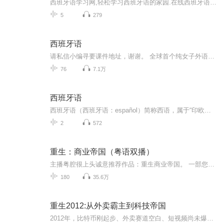
西班牙语学习网,轻松学习西班牙语的家园.在线西班牙语学习网,西班牙语听力,西班牙语口语,西班牙语词汇,西班牙语视频,供您免费学习
5
279
西班牙语
请私信小编寻要课件地址，谢谢。 全球首个纯女子外语教学及交流的公益组织 教授语种：英法德西意葡俄日韩粤和古文，还有音频剪辑和声乐课 线上课程：YY频道 361836工作邮箱：ila_les@163.com 欢迎大家来学习~刷刷头像二维码马上关注我们的课表吧！
76
7.1万
西班牙语
西班牙语（西班牙语：español）简称西语，属于“印欧语系-罗曼语族-西罗曼语支”。按照第一语言使用者数量排名，约有4.06亿人作为母语使用，为世界第二大语言，仅次于汉语。总计使用者将近4.95亿人，语言总使用人数之排名为世界第五（2014年6月）。在七大...
2
572
重生：商业帝国（粤语双播）
主播粤腔很上头诚意推荐作品：重生商业帝国。 一部您听着都有赚钱快感的双播小说，由主播粤腔很上头和小善说全力打造, 他是一个天天喝酒打牌不理家庭的混蛋？ 他是一个努力赚钱为妻子还债、为女儿能过上更好生活的好丈夫好父亲？他是一个社会底层的小人物...
180
35.6万
重生2012:从外卖霸主到科技帝国
2012年，比特币刚起步、外卖赛道空白、短视频尚未爆发。林舟带着前世百亿人血的记忆，精准踩中每一个时代风口。没有金手指，只有认知差！他用5万本金撬动比特币第一桶金，白手起家打造校园外卖霸主，与美团深度合作；布局短视频赛道，用AI算法突围巨头竞争...