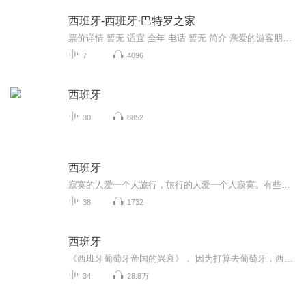
西班牙-西班牙·巴特罗之家
票价详情 暂无 适宜 全年 电话 暂无 简介 亲爱的游客朋友，您现在看到的这栋外形标新立异的公寓楼就是巴特罗之家，这栋设计独特的楼是西班牙鬼才建筑师高迪创作成熟期的代表之作。 巴特罗之家位于巴塞罗那市中心著名的不和谐街区，埃克萨潘区的加西亚大街43号。整栋楼的外墙面贴着彩色的马赛克、屋顶的样子酷似龙鳞，处处充满了魔幻色彩。准确的说，巴特罗之家是高迪于1905年到1907年间对原建筑进行的彻底翻修而来的。翻修后的巴特罗之家，完全呈现出一派高迪式的大自然魔幻色彩。它还于2005年入选世界文化遗产名录。 巴特罗之家是由当时经营大型纺织公司的蓝领巴特罗出资建造的，现在仍然有巴特罗的后人居住在里面。因为负担不起整座公寓昂贵的支出，后人们将这所公寓的一层、部分二层的房间、顶层和两个阁楼开放，供游人参观，再用门票的收入养护这所宝贵的遗产。 由于每天来这里参观的游客众多，因此尽可能早点来排队买票。否则您就可能浪费30-40分钟的排队时间。当然，在排队的过程中您也不要浪费欣赏这座伟大建筑的机会。您可以看到淡雅的马赛克外墙很像爬满墙上的串串植物。铁艺的凉台、石头的窗框、膝盖骨一样支撑的柱子，都像是被高迪灵巧的双手，跟捏泥巴似地捏出来的。使劲仰着脖子往上看，您可以看到每一个局部、每一个角度都是不同的。 我的讲解就先到这里了，您可以和很多游客一样，在进门游览前先和这座有名的建筑合影留念。我们一会儿再见。 音频来源于链景旅行
7
4096
西班牙
30
8852
西班牙
寂寞的人爱一个人旅行，旅行的人爱一个人寂寞。有些事情，现在不做，就再也不会去做了。
38
1732
西班牙
《西班牙葡萄牙帝国的兴衰》， 因为打算去葡萄牙，西班牙旅行，于是对这两个国家的历史产生了浓厚兴趣。一开始找到一本《西班牙史》，结果翻译烂到令人发指的地步。好不容易找到这本书，总算是认真读完了。作者虽然未能详述与这两个国家相关的欧洲历史，但交代清楚了地理大发现时，这两个国家的崛起，更难能可贵的是作者不断提醒国人要对这样的蕞尔小国能成为当时的超级帝国做出思考，对比我们国家的历史发展做出深刻的思考。推荐这本书给大家!...
34
28.8万