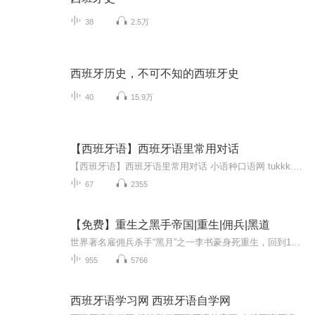
38
2.5万
西班牙历史，不可不知的西班牙史
40
15.9万
【西班牙语】西班牙语里常用对话
【西班牙语】西班牙语里常用对话 小语种口语网 tukkk.com
67
2355
【免费】重生之黑手帝国|重生|佣兵|黑道
世界著名雇佣兵杀手“黑月”之一李书豪身死重生，回到1991年母亲刚病逝时。他忆起前世父亲帮派覆灭、家人离世等经历，决心守护家人。此时父亲生意遇挫，毒品货物被劫，李书豪将如何改变命运？
955
5766
西班牙语学习网 西班牙语自学网