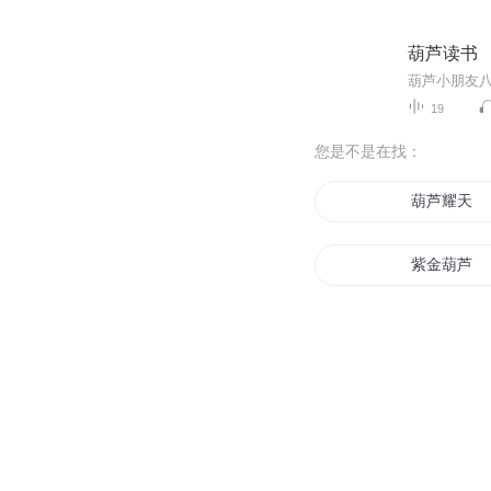
葫芦读书
葫芦小朋友
19
您是不是在找：
葫芦耀天
紫金葫芦
葫芦道仙
葫芦大娃
穿越之葫芦