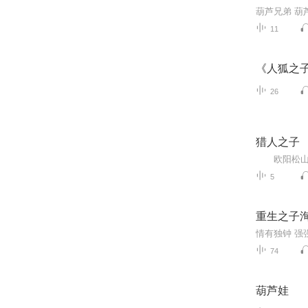
葫芦兄弟 葫
11
《人狐之
26
猎人之子
5
重生之子
情有独钟 强
74
葫芦娃