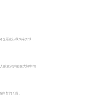
一出生鬼王护我，传说中的血将军为我护卫开道，出马仙也愿意舍命保我，就连一代鬼仙姥姥也愿意认我为亲外甥，只因我是尸生人。
作为在印度独立日零时出生的午夜之子萨里姆·西奈具有最强的特异功能，可以随意地出入别人的意识并能在大脑中招集午夜之子们召开午夜之子大会，鼻子被引流后又有非凡的嗅觉。他的特异功能引发了一系列的故事，但并没有给他自己及家人带来好运，更别说影响...
皙的长腿。...