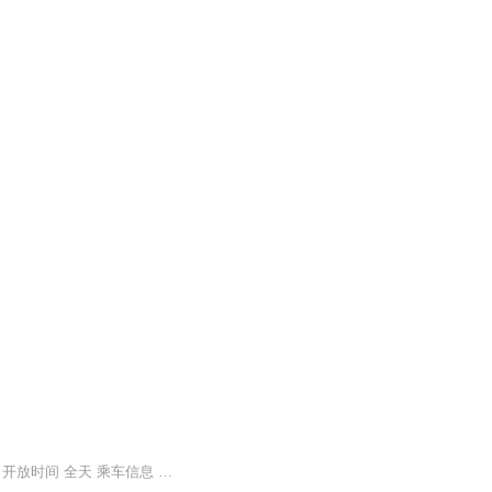
地址辽宁省葫芦岛兴城市兴海南路5段 票价描述 海滨免费开放，里面的游乐设施另外收费。 开放时间 全天 乘车信息 乘坐火车到达兴城市，在兴城火车站前乘坐1路公交车到海滨浴场下即可。 音频来源于链景旅行