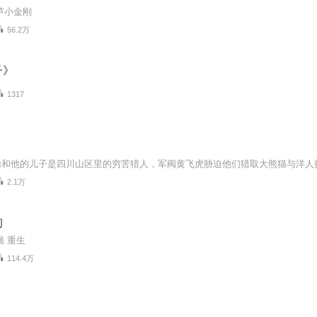
芦小金刚
56.2万
子》
1317
2.1万
洵
强 重生
114.4万