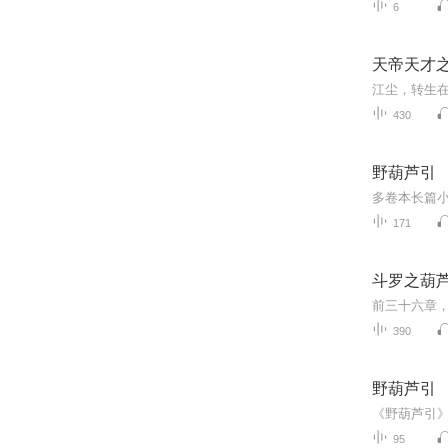
6
天帝天才
430
野葫芦引
171
斗罗之葫
390
野葫芦引
95