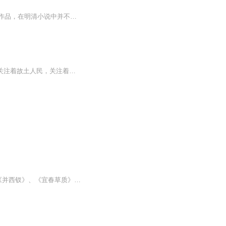
《醋葫芦》，明代醉心西湖心月主人著长篇小说，四卷二十回。这是一部讽刺喜剧性的艳情作品，在明清小说中并不多见，此书则属于这样的作品，它以一妒妇与其夫间的纳妾与拒妾为契机，演化出一个争争吵吵、打打闹闹与尔虞我诈、天地报应的故事。小说写了一个...
深入生活、扎根大地结出的创作成果。一直以来，作者以满腔热忱和对脚下土地的真情关注着故土人民，关注着发生在燕赵大地上的慷慨悲歌。《中国葫芦峪》讲述了河北省平山县葫芦峪脱贫致富的故事，塑造了以刘海涛、韩保深为代表的人物形象，通过对他们经历、命运的记录和抒写，探索新的时代背景下我国农村建设的新模式，以期为时代社会的发展留下鲜活的注脚和理性的思考。
此小说演成籕、都氏故事。卷首有序，落款“笔耕山房醉西湖心月主人题”。按：同作者尚有《并西钗》、《宜春草质》二书。目录题“且笑广演评醋葫芦小说”。卷端题“新撰醋葫芦小说”。目录后附且笑广主人〈说原〉，有眉评、回后总评、行间夹评。评者署名，...