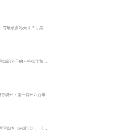
江尘，转生在一个被人欺凌的诸侯少爷身上，从此踏上轰杀各种天才的逆袭之路。在他面前，有谁敢自称天才？可笑，没有哪个天才比天帝之子更懂天。天才？顺我者天，逆我者渣！
多卷本长篇小说《野葫芦引》以抗日战争时期西南联合大学的生活为背景，生动地刻画了中国知识分子的人格操守和情感世界，深刻而细腻地展现他们对亲人朋友的大善、对祖国民族的大爱、对入侵之敌的大恨、对亡国之祸的大痛。作品的结构严谨合度、语言优雅蕴藉...
前三十六章，主角的基本数据姓名：王小风年龄：13岁零3个月武魂：青葫芦等级：三十级魂尊魂环：第一魂环四百年史莱姆第二魂环六百年千钧蚁第三魂环一千八百年重甲蛮牛魂技：第一魂技，减伤35基础减伤20，每多一个魂环增加5第二魂技，增幅60力量和60攻击力...
《野葫芦引》是当代著名作家宗璞于二十世纪八十年代开始创作的一部长篇小说，小说计划撰写四卷《南渡记》、《东藏记》、《西征记》和《北归记》。故事以20世纪抗日战争时期为背景，讲述北平明仑大学被迫南迁云南办学的艰苦历程，故事中塑造了一系列忧国忧民的知识分子的形象，而且也较为难得的记录了被人们遗忘已久的抗战时期修建滇缅公路的事迹。全书多为短句，读起来“上口”而无滞碍之感，语言纯朴雅致，清丽典雅，细腻和谐，有诗的美意和散文的含蓄，是宗璞创作中的精品之作。声明：本有声读书仅供学...