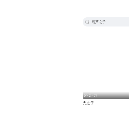
葫芦之子
2.4万
光之子