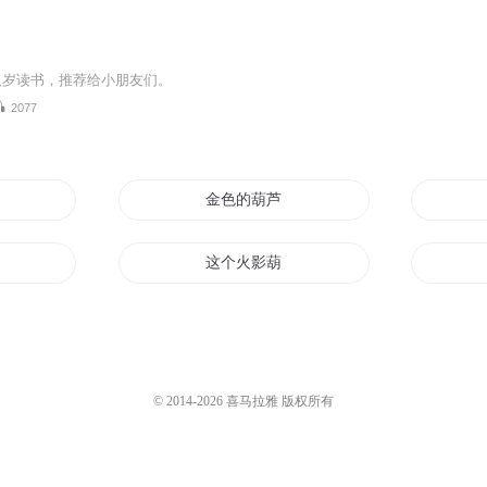
八岁读书，推荐给小朋友们。
2077
金色的葫芦
这个火影葫芦里什么都有
仙水葫芦
葫芦仙人
© 2014-
2026
喜马拉雅 版权所有
娃
葫芦娃之山神自传