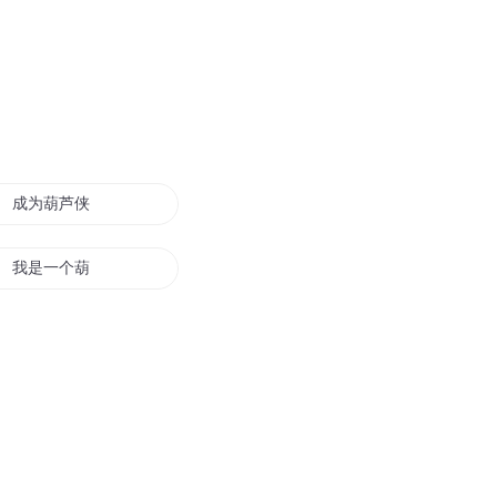
成为葫芦侠
我是一个葫芦娃
穿越之葫芦魔
葫芦娃下山记
异界之葫芦传奇