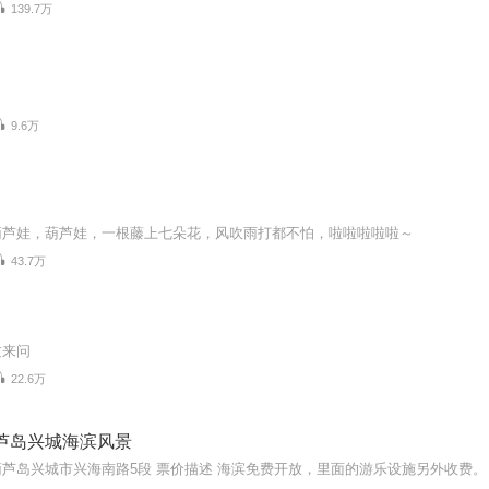
139.7万
9.6万
葫芦娃，葫芦娃，一根藤上七朵花，风吹雨打都不怕，啦啦啦啦啦～
43.7万
过来问
22.6万
芦岛兴城海滨风景