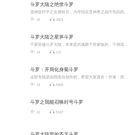
斗罗大陆之绝世斗罗
龙神蓝轩宇之女唐秋月，为寻找在意神界之战中失踪的神奇来带斗罗大陆，她在斗罗大陆会有怎样的奇遇呢？她的妹妹唐秋水，能不能如愿以偿地找到姐姐呢？他们能成为史莱克七怪吗？ 主播寄语：这个是我自己编的，希望大家喜欢节目主题：斗罗大陆适合谁听：适合...
16
2921
斗罗大陆之星笋斗罗
千翼穿越斗罗大陆，本来是武魂殿千世家族的，千倒流之子，但是觉醒武魂的时候，武魂觉醒重了竹笋，而且先天魂力只有一级，所以被逐出武魂殿，他在外面变成了在天斗帝国雇佣的刺客，队伍文件有很大的遗愿，最终加入唐僧，基德武魂殿
14
1万
斗罗：开局化身菊斗罗
这部专辑是由我亲自创作的，希望大家喜欢！作者：煌麟斗罗。演播：煌麟斗罗。在这部专辑里凌羽化身为菊斗罗。直接开挂！不论是谁！照杀！！开挂的人生就是爽啊！
13
5465
斗罗之我能召唤封号斗罗
12
5107
斗罗大陆里的齐天斗罗