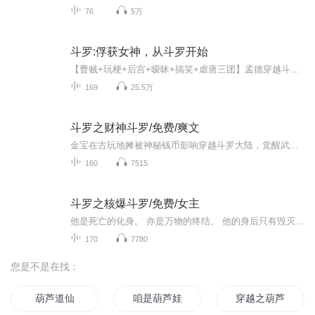
76
5万
斗罗:俘获女神，从斗罗开始
【曹贼+玩梗+后宫+暧昧+搞笑+虐唐三团】孟德穿越斗罗世界，觉醒签到系统。孟德身为比比东义子，跟随原剧情，开启截胡之路！开局截胡小舞，气晕唐三！截胡宁荣荣，奥斯卡羡慕！截胡朱竹清，戴沐白急眼！截胡柳二龙，大师戴绿帽！复活阿银再截胡，让唐三喊我...
169
25.5万
斗罗之财神斗罗/免费/爽文
金宝在古玩地摊被神秘钱币影响穿越斗罗大陆，觉醒武魂金钱。 父母健在，家境殷实，又不是先天满魂力！ 貌似不是主角的命的金宝决定混入武魂殿发育一段时间……
160
7515
斗罗之核爆斗罗/免费/女主
他是死亡的化身。 亦是万物的终结。 他的身后只有毁灭。 却也伴随着‘新生’。 左手核能，右手辐射。。 愿光辉的核平降临斗罗大陆! 少年穿越斗罗，伴随着武魂写轮眼变异成为辐射眼，已然成为高浓度辐射源的他，究竟该何去何从？ ps：不跟史莱克，不拜大师...
170
7780
您是不是在找：
葫芦道仙
咱是葫芦娃
穿越之葫芦娃