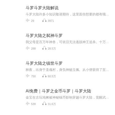
斗罗斗罗大陆解说
斗罗大陆许多小知识敬请期待，这里面你想要的都有哦，你也可以把你想知道的打在评论区里，我一定会回复你的内容，我是19下期再见。
29
3971
斗罗大陆之弑神斗罗
我父母是百万年神兽，可依旧无法逃脱神王追杀。十万年魂环？百万年魂环？呵呵……那只不过是增强实力的东西，双生武魂？那是我普通的能力罢了。说到底这些都只是一个阶梯，一个完成我目标的阶梯，我最终目标是成神！凌驾所有神上方的那个神！我要摆脱这该...
288
28.5万
斗罗大陆之镇世斗罗
林夜，出身于圣魂村，身负神秘玉佩。从小便获得了至强功法九阳神功，武魂觉醒时更是觉醒出了史无前例的三生武魂！从圣魂村走出，林夜加入武魂殿，成为圣子，战唐三，锤渣男，诛大师，毁蓝霸，灭昊天，结盟魂兽，征伐众神！从斗罗大陆到斗破苍穹。这一世，...
750
60.5万
AI免费｜斗罗之金币斗罗｜斗罗大陆
金宝在古玩地摊被神秘钱币影响穿越斗罗大陆，觉醒武魂金钱。父母健在，家境殷实，又不是先天满魂力！貌似不是主角的命的金宝决定混入武魂殿发育一段时间……
539
31.6万