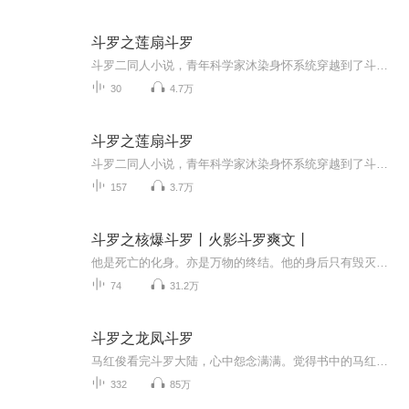
斗罗之莲扇斗罗
斗罗二同人小说，青年科学家沐染身怀系统穿越到了斗罗大陆，成为十万年魂兽雪神莲，化身成人后又拥有了另一个武魂玲珑玉扇，身为科学家的他将为斗罗大陆带来怎样的改变，他又如何在乱世傲视群雄？...
30
4.7万
斗罗之莲扇斗罗
斗罗二同人小说，青年科学家沐染身怀系统穿越到了斗罗大陆，成为十万年魂兽雪神莲，化身成人后又拥有了另一个武魂玲珑玉扇，身为科学家的他将为斗罗大陆带来怎样的改变，他又如何在乱世傲视群雄？
157
3.7万
斗罗之核爆斗罗丨火影斗罗爽文丨
他是死亡的化身。亦是万物的终结。他的身后只有毁灭。却也伴随着‘新生’。左手核能，右手辐射。。愿光辉的核平降临斗罗大陆!少年穿越斗罗，伴随着武魂写轮眼变异成为辐射眼，已然成为高浓度辐射源的他，究竟该何去何从？ps：斗罗一世界体系，不跟唐三，不拜大师，也不走武魂殿，以后会走一趟日月大陆。
74
31.2万
斗罗之龙凤斗罗
马红俊看完斗罗大陆，心中怨念满满。觉得书中的马红俊太给自己的名字丢脸。他站在镜子前一照。“英俊的面容，完美的身材，哪次去夜店不迷倒万千少女！”“要是我能穿越到斗罗大陆就好了！”……梦想成真，欢迎来到斗罗大陆！既然你认为那个马红俊不行，那...
332
85万