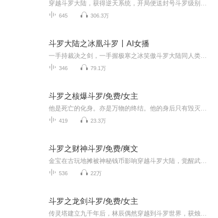
穿越斗罗大陆，获得逆天系统，开局便送封号斗罗级别大美女，于是叶秦决定开启一场属于他的斗罗大陆传奇之旅。 这是一场怎样的传奇人生……
645
306.3万
斗罗大陆之冰凰斗罗丨AI女播
一手持裁决之剑，一手握极寒之冰笑傲斗罗大陆同人类型网络小说，作者是雪落锦。
346
79.1万
斗罗之核爆斗罗/免费/女主
他是死亡的化身。亦是万物的终结。他的身后只有毁灭。却也伴随着‘新生’。左手核能，右手辐射。。愿光辉的核平降临斗罗大陆!少年穿越斗罗，伴随着武魂写轮眼变异成为辐射眼，已然成为高浓度辐射源的他，究竟该何去何从？ps：不跟史莱克，不拜大师，也不走...
419
23.3万
斗罗之财神斗罗/免费/爽文
金宝在古玩地摊被神秘钱币影响穿越斗罗大陆，觉醒武魂金钱。父母健在，家境殷实，又不是先天满魂力！貌似不是主角的命的金宝决定混入武魂殿发育一段时间……
536
22万
斗罗之龙剑斗罗/免费/女主
传灵塔建立九千年后，林辰偶然穿越到斗罗世界，获烛龙之血，启逆天剑魂。 星斗大森林中心深处，林辰第一次见到了还在疗伤恢复中的古月娜，一眼误终生，他心动了，喜欢上了一个本不该喜欢的女人！ 逆天崛起也好，傲立斗罗也罢，他只想得到她的认可......ps...