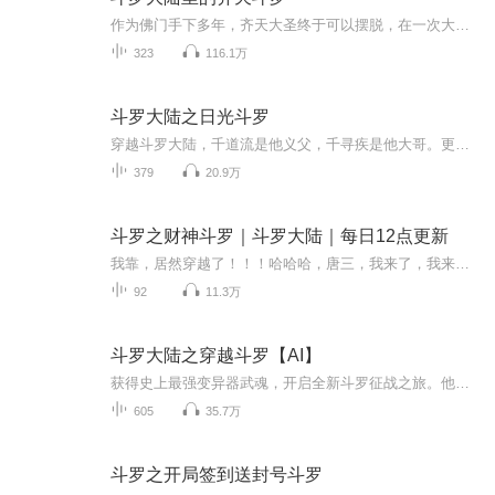
作为佛门手下多年，齐天大圣终于可以摆脱，在一次大战中全身修为尽失，返本归源化作灵石遁入斗罗大陆
323
116.1万
斗罗大陆之日光斗罗
穿越斗罗大陆，千道流是他义父，千寻疾是他大哥。更觉醒了能够吸收日光之力修炼的武魂：日光之环。资质绝顶，武魂逆天，本该一路横推成神。谁知，因为光芒太过闪耀，大哥千寻疾对他暗生嫉妒之心，在他突破封号斗罗之时，出手暗算。最终突破失败，被千寻疾...
379
20.9万
斗罗之财神斗罗｜斗罗大陆｜每日12点更新
我靠，居然穿越了！！！哈哈哈，唐三，我来了，我来虐你了…… 他在古玩地摊被神秘钱币影响穿越斗罗大陆，觉醒武魂金钱。父母健在，家境殷实，又不是先天满魂力！ 貌似不是主角的命的他决定混入武魂殿发育一段时间……因为身体原因，更新可能会慢，请谅解
92
11.3万
斗罗大陆之穿越斗罗【AI】
获得史上最强变异器武魂，开启全新斗罗征战之旅。他，拯救了整个蓝电霸王龙宗！他，成了天斗帝师！武魂殿在他手下土崩瓦解！波塞西奉其为主！就连教皇比比东与圣女千仞雪为之倾倒.....
605
35.7万
斗罗之开局签到送封号斗罗