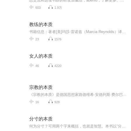
想交流和进读书群的听友加威信，aberliu，了解更多、更系统化，更有价值的内容。 我们要用15年的时间影响一亿人读书，1000个家庭实现财富自由、时间自由和心灵自由！
603
1.9万
教练的本质
书籍信息：著者[美]玛莎·雷诺兹（Marcia Reynolds）译者隋宜军出版社电子工业出版社出版时间2021-09-01内容重点：这是一本关于教练的前沿图书，颠覆了以往的教练理念，作者通过几十年的教练实践，结合前沿的脑科学研究，为读者提供了一套既能关注人，又能...
23
1576
女人的本质
46
4220
宗教的本质
《宗教的本质》是德国思想家路德维希·安德列斯·费尔巴哈创作的宗教哲学著作，首次出版于1845年。 《宗教的本质》由55节组成。前26节论述宗教的基础、自然宗教；后29节阐述自然宗教向精神宗教的过渡以及一般宗教的本质。在该书中，费尔巴哈概述了宗教，尤其是自然宗教即多神教的本质，明确提出神学就是人本学和自然学的论点，弥补了《基督教的本质》漠视自然界的缺陷。 《宗教的本质》系统扼要地体现出费尔巴哈宗教哲学的基本思想，是西方哲学史和无神论史上的代表著作之一，也是研究费尔巴哈宗教哲学的入门著作。
16
928
分寸的本质
何为分寸？可用两个字来概括，也就是智慧。本书以“分寸”为主题，旨在通过深入细致的剖析，探讨为人处事过程中的各种情境、状况的问题，向大家全面阐释分寸的本质。通过对分寸的深入理解和灵活运用，让大家更能够自信的处理各种人际交往，更明智的应对生...