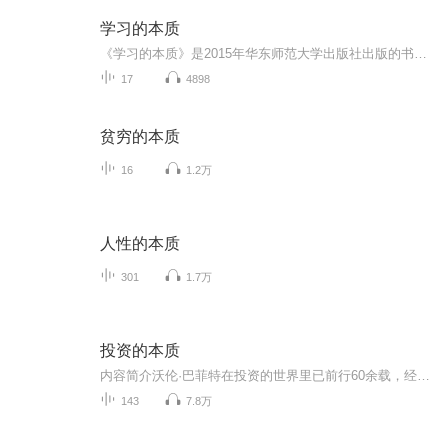
学习的本质
《学习的本质》是2015年华东师范大学出版社出版的书籍，作者是安德烈·焦尔当。 我们是如何学习的？记忆、动机、愿望和情绪在学习中占据着怎样的地位？我们对于人脑惊人的能力又知道多少？为什么有些孩子和成人在学习时困难重重？作为曾经的差生，本书作者...
17
4898
贫穷的本质
16
1.2万
人性的本质
301
1.7万
投资的本质
内容简介沃伦·巴菲特在投资的世界里已前行60余载，经历过无数的挑战，也创造出无与伦比的辉煌成就。他的投资思想、策略和经历，以及谦逊、正直的品质，影响了-代又一代投资者在追求价值的投资道路上砥砺前行。作者罗伯特·哈格斯特朗是研究巴菲特投资思想...
143
7.8万