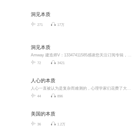
洞见本质
271
17万
洞见本质
Amway 建造师V：13347411585感谢您关注订阅专辑，成功的精髓是助人！世界在变，运作的方式也在变，数字化的优势：1、没有开支，不用东跑西跑2、人脉无限，网上找同频的人...
72
3421
人心的本质
人心一直被认为是复杂而难测的，心理学家们花费了大量的时间试图去找到人类思考、行事、决策的规律。在《人心的本质》中，社会心理学泰斗丹尼尔·韦格纳给出了一个终极答案，他融合社会心理学、道德心理学的前沿研究，提出了一个适用于解释复杂人类人性和...
44
896
美国的本质
36
1.2万