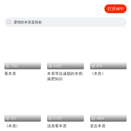
打开APP
爱情的本质是双标
7361
4.6万
874
看本质
本质哥说减脂的本质|
《本质》
减肥知识
912
3.9万
1866
《本质》
汤质看本质
直击本质