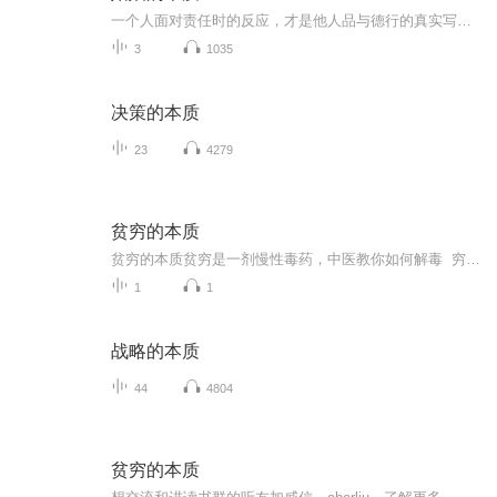
一个人面对责任时的反应，才是他人品与德行的真实写照。责任像块试金石，只有经得住考验的人，才是值得托付终生的人。
3
1035
决策的本质
23
4279
贫穷的本质
贫穷的本质贫穷是一剂慢性毒药，中医教你如何解毒 穷人为什么难翻身？有人说是因为懒，有人说是命，其实都没说到根上。在中医看来，贫穷的本质是身体和环境的恶性循环，就像湿气重的人越懒得动，越不动湿气越重，最后困在泥潭里拔不出腿。 1. 贫穷...
1
1
战略的本质
44
4804
贫穷的本质