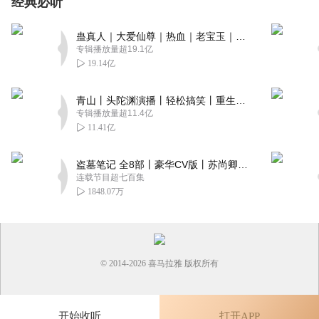
经典必听
蛊真人｜大爱仙尊｜热血｜老宝玉｜多人VIP免费有声剧
专辑播放量超19.1亿
19.14亿
青山丨头陀渊演播丨轻松搞笑丨重生穿越丨古代权谋丨VIP免费 | 多人有声剧
专辑播放量超11.4亿
11.41亿
盗墓笔记 全8部丨豪华CV版丨苏尚卿&边江 领衔 多人有声剧丨冠声文化丨南派三叔
连载节目超七百集
1848.07万
© 2014-
2026
喜马拉雅 版权所有
开始收听
打开APP