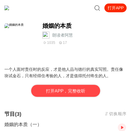
打开APP
婚姻的本质
朗读者阿慧
1035
17
一个人面对责任时的反应，才是他人品与德行的真实写照。责任像
块试金石，只有经得住考验的人，才是值得托付终生的人。
打
开
A
P
P，完整收听
节目(3)
切换顺序
婚姻的本质（一）