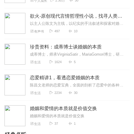
2.30万
30
个人成长
欲火-原创现代言情哲理性小说，找寻人类婚姻的本质
以主人公陈文为主线，以纪实的手法叙述和探索对婚姻的认识。主人公陈文是一个即将退休的公司男性高管，他恪守爱情至上的理念，也心怀这个理念追求着个人婚姻。但他无数次用...
497
10
有声书
珍贵资料：成蒂博士谈婚姻的本质
成蒂博士，师承VirginiaSatir，MariaGomori博士，研究与实践萨提亚家庭治理模式三十多年，在华人社会经历数以千计的婚姻与家庭治疗个案、主...
1624
5
生活
恋爱精讲1，看透恋爱婚姻的本质
陈昌文老师的恋爱宝典，全面的剖析了恋爱中的各种问题，包括问答环节。认清自己的筹码，解决各种恋爱，婚姻疑惑。...
2234
30
生活
婚姻和爱情的本质就是价值交换
婚姻和爱情的本质就是价值交换
37
1
生活