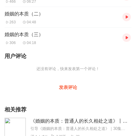
466
06:27
婚姻的本质（二）
263
04:48
婚姻的本质（三）
306
04:18
用户评论
还没有评论，快来发表第一个评论！
发表评论
相关推荐
《婚姻的本质：普通人的长久相处之道》丨未来摆渡人
引导《婚姻的本质：普通人的长久相处之道》｜30集有声专辑内容结构：场景案例→痛点提问→本质拆解→步处理办法→升华思考→本集金句→结尾专辑特点：清醒合作课+情绪...