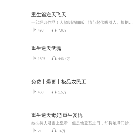
重生篇逆天飞天
一部经典作品！人物刻画细腻！情节起伏吸引人。根据听众的喜好而精选，声音清晰，感染力强。感情色彩浓厚。。就是对我们的最大支持和厚爱。每天加班很辛苦，您就动动手指支持一下吧！一部经典作品！人物刻画细腻！情节起伏吸引人。根据听众的喜好而精选，声音清晰，感染力强。感情色彩浓厚。。就是对我们的最大支持和厚爱。每天加班很辛苦，您就动动手指支持一下吧！一部经典作品！人物刻画细腻！情节起伏吸引人。根据听众的喜好而精选，声音清晰，感染力强。感情色彩浓厚。。就是对我们的最大支持和厚爱。每天加班很...
493
7.6万
重生逆天武魂
1507
443.4万
免费丨爆更丨极品农民工
468
1.5万
重生逆天毒妃|重生复仇
她扶持夫君当上皇帝，但是他登基之日，却将她满门抄斩。 重生五年前，父母尚在，她也尚未出嫁，一切还没有开始，她誓要报仇雪恨，挽救前世遗憾。 被人欺压的懦弱小姐，带着五年记忆惊艳变身，护胞弟，踩渣男，步步为营，占尽先机。 只是，怎么一...
21
16万