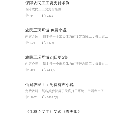
保障农民工工资支付条例
保障农民工工资支付条例
64
7211
农民工玩网游|免费小说
内容介绍： 我本是一个出卖体力的凄苦农民工，每天过着蝼蚁一般的生活，幻想有一天能够出人头地，但是现实和梦想之间的距离总是那么遥远。直到有一天，突然有个美女对我说：“跟我玩游戏吧，游戏里有大量金钱可赚，而且你很有潜力，我看好你哟。”我信了她...
521
147万
农民工玩网游2 |日更5集
内容介绍： 我本是一个出卖体力的凄苦农民工，每天过着蝼蚁一般的生活，幻想有一天能够出人头地，但是现实和梦想之间的距离总是那么遥远。直到有一天，突然有个美女对我说：“跟我玩游戏吧，游戏里有大量金钱可赚，而且你很有潜力，我看好你哟。”我信了她的话，于是成了一名玩家，从此驰骋天下。作者：孤傲狼烟，17K小说网签约作者，作品包括:《网游之剑道苍穹》、《农民工玩网游》、《农民工玩网游2》等。...
421
44.4万
仙庭农民工：免费有声小说
免费收听：莫名其妙获得了天庭打工系统，生活发生了天翻地覆的变化！火眼金睛，神奇医术，仙家道法，无所不能！曾经，他只是个靠打工赚钱的可怜学生，此后，他却是独一无二的，成为天庭霸主，爆笑打工生涯莫名其妙获得了天庭打工系统，生活发生了天翻地覆...
2607
2463.6万
《生存之民工》又名《春天里》