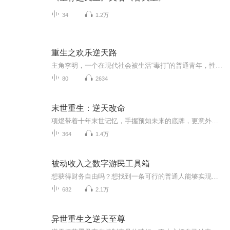
34
1.2万
重生之欢乐逆天路
主角李明，一个在现代社会被生活“毒打”的普通青年，性格幽默、机智，但运气不佳。一次意外中，他获得了穿越系统，系统赋予他两个核心能力：回到过去和技能抽取（可以从系统库中随机抽取技能）。为了改变命运，他选择穿越到一个古代架空王朝，目标是“逆...
80
2634
末世重生：逆天改命
项煜带着十年末世记忆，手握预知未来的底牌，更意外激活无限储物空间。囤积物资、打造安全屋、猎杀变异体、清算旧仇……这一次，她不再是任人宰割的蝼蚁。在这绝望废土之上，她要以重生之躯，逆天改命，杀出一条属于自己的生存之路！
364
1.4万
被动收入之数字游民工具箱
想获得财务自由吗？想找到一条可行的普通人能够实现财务自由的路吗？听一听这张专辑，一定会给你有启发的！交流meqxx123（请注明是通过什么途径了解到的播音。） （想交流和进我们读书群的听友，加薇meqxx123，请注明是通过什么途径了解到的播音）真正的...
682
2.1万
异世重生之逆天至尊