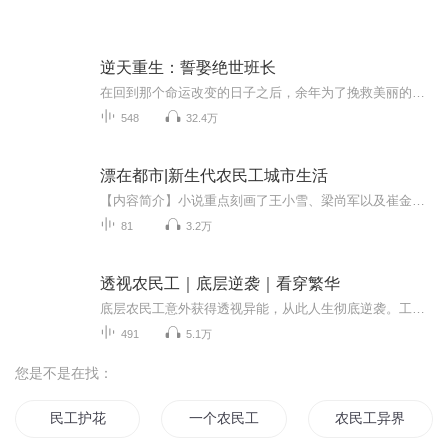
逆天重生：誓娶绝世班长
在回到那个命运改变的日子之后，余年为了挽救美丽的女班长不至于陷入黑暗，为了赎回上一世的罪孽，他大胆而狂野地向周婷宣告：“我绝对要娶你！”但是，他所不知道的是，这个表面光鲜的承诺背后隐藏着什么样的秘密和危险。命运的抉择已经开始，无数谜团在...
548
32.4万
漂在都市|新生代农民工城市生活
【内容简介】小说重点刻画了王小雪、梁尚军以及崔金龙、崔金花兄妹等新一代农民工形象。在城市谋生过程中，他们曾流失过乡村人特有的淳朴、勤劳的美德，而被另一种激情和投机的品性所替代。他们躁动、焦虑，不肯安于现状，却热爱生活、珍惜爱情、渴望理解...
81
3.2万
透视农民工｜底层逆袭｜看穿繁华
底层农民工意外获得透视异能，从此人生彻底逆袭。工地上的机遇、身边的美人、隐藏的财富尽在眼底，从被人欺压变成人人敬畏。美女主动靠近，桃花不断，凭异能一步步站上人生巅峰。
491
5.1万
您是不是在找：
民工护花
一个农民工的故事
农民工异界游