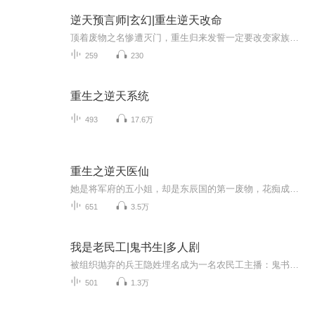
逆天预言师|玄幻|重生逆天改命
顶着废物之名惨遭灭门，重生归来发誓一定要改变家族的命运，意外开启的占星血脉，让她毅然决然的走上了预言师这个路途。这个最诡异神秘的职业，潜藏这许多看不到的秘密，以及足以让世人疯狂的强大能力，且看她如何一步一步登上顶峰，逆转乾坤。。
259
230
重生之逆天系统
493
17.6万
重生之逆天医仙
她是将军府的五小姐，却是东辰国的第一废物，花痴成性，因为追求男子，被跟班失手打死；她是天之骄女，却被害身亡，惨遭家族灭门，从此背负血海深仇。当天才穿越到废物的身上，再次睁眼，命运从此不同！炼丹、练器很难？她手到擒来。驯兽师很少？她一不小...
651
3.5万
我是老民工|鬼书生|多人剧
被组织抛弃的兵王隐姓埋名成为一名农民工主播：鬼书生,青叔音，擅长恐怖悬疑、都市爽文、穿越架空等风格，从事有声演播行业5年，演播作品近百部，全网播放量过亿。播放风格多变，总结起来就是“恐怖起来渗人，搞笑起来喜人，悲伤起来感人”，代表作《我是...
501
1.3万