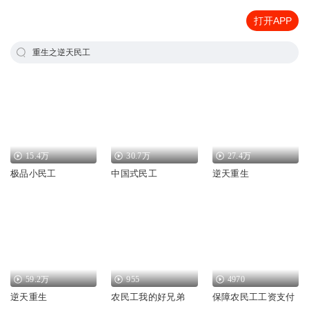
打开APP
重生之逆天民工
15.4万
30.7万
27.4万
极品小民工
中国式民工
逆天重生
59.2万
955
4970
逆天重生
农民工我的好兄弟
保障农民工工资支付