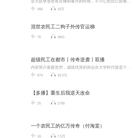
逆天妖孽墨君夜在煉制毒丹的時候，不小心把自己給毒死了，靈魂穿越異世，重生在了一個體質廢材，容貌被毀的家族棄子身上。除此之外，墨君夜還多了一個同樣容貌有損傷的男妻，只不過這個男妻好像有點膽小。于是，重生後的墨君夜，目标就是要努力地修煉，然...
466
19万
混世农民工二狗子外传官运梯
76
3961
超级民工在都市丨传奇逆袭丨双播
内容简介家庭贫穷，成绩优异的孙志在大学时代曾是个风云人物，但毕业后，残酷的现实让他四处碰壁，一次意外的梦境让他得到了转运系统，在该系统的帮助下，孙志的窘困现状得到了极大的改变。随着转运系统不断升级，功能越来越强大，孙志终于变成了炙手可热...
874
18.2万
【多播】重生后我逆天改命
25
1756
一个农民工的亿万传奇（付海棠）
16
7.5万