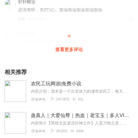
轩轩帽业
还没有听，先打5心。加油加油加油加油加油
回复
2020-11-10
1
摇摆摆呀
先打满星嘿嘿⭐⭐⭐⭐
查看更多评论
回复
2020-12-21
0
全力的游戏
相关推荐
越听越耳熟，太像叶子写的了
回复
2020-07-11
0
农民工玩网游|免费小说
内容介绍：我本是一个出卖体力的凄苦农民工，每天过着蝼蚁一般的生活，幻想有一天能够出人头地，但是现实和梦想之间的距离总是那么遥远。直到有一天，突然有个美女对我说...
喵嘞丶咪
147.00万
521
有声书
让我听听鸭鸭鸭鸭鸭鸭鸭鸭鸭
回复
2020-05-28
0
蛊真人｜大爱仙尊｜热血｜老宝玉｜多人VIP免费有声剧
内容简介【黑暗文反派流封神之作】人是万物之灵，蛊是天地真精。一个穿越者不断重生的故事。一个养蛊、炼蛊、用蛊的奇特世界。配音组（男角色）老宝玉旁白...
暗夜蓝鸟
19.02亿
3434
有声书
我看过的第一本网游小说我忘了名字了，三个字的。内容很