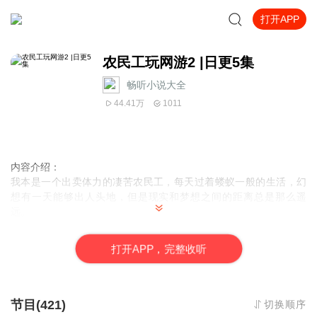
打开APP
农民工玩网游2 |日更5集
畅听小说大全
44.41万
1011
内容介绍：
我本是一个出卖体力的凄苦农民工，每天过着蝼蚁一般的生活，幻
想有一天能够出人头地，但是现实和梦想之间的距离总是那么遥
远。
直到有一天，突然有个美女对我说：“跟我玩游戏吧，游戏里有大量
金钱可赚，而且你很有潜力，我看好你哟。”
打
开
A
P
P，完整收听
我信了她的话，于是成了一名玩家，从此驰骋天下。
作者：
孤傲狼烟，17K小说网签约作者，作品包括:《网游之剑道苍穹》、
节目(421)
切换顺序
《农民工玩网游》、《农民工玩网游2》等。