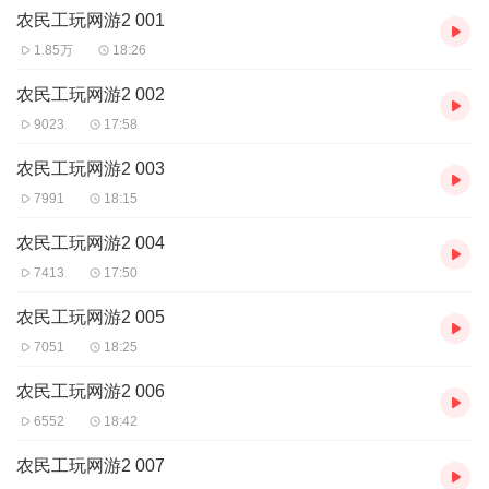
农民工玩网游2 001
主播：
1.85万
18:26
江城子，有声小说主播，代表作品《至尊保安俏总裁》《农民工玩
网游》
农民工玩网游2 002
9023
17:58
购买须知：
1.本作品为付费有声书，前80集为免费试听，预计421集；购买成功
农民工玩网游2 003
后，即可收听，可下载重复收听。
7991
18:15
2.版权归原作者所有，严禁翻录成任何形式，严禁在任何第三方平台
传播，违者将追究其法律责任。
农民工玩网游2 004
3.在购买过程中，如果你有任何问题，可以在微信搜索公众号
7413
17:50
【bestxmly】或搜索【喜马拉雅付费精品】来随时咨询问题，也可
以拨打客服电话：4008385616
农民工玩网游2 005
7051
18:25
农民工玩网游2 006
6552
18:42
农民工玩网游2 007