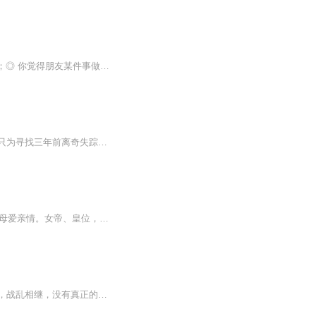
以下情景，你是否感到很熟悉？◎ 小时候，每当你想哭时，父母都会说“哭什么哭，憋回去”；◎ 你觉得朋友某件事做得不好，但你又怕责备他会让他不开心，于是你选择睁一只眼闭一只眼；◎ 结婚纪念日，你本以为丈夫会送你鲜花和首饰，但看到他只给你准备了一...
大启启元三年深秋，御前宫女苏锦怀揣半块缠枝莲玉佩，顶替同乡名额踏入紫禁城。她此行只为寻找三年前离奇失踪的姐姐苏云——宫中传言苏云冲撞贤妃被乱棍处死，可苏锦坚信温婉谨慎的姐姐绝非如此鲁莽，背后定藏阴谋。 深宫之中危机四伏伏，苏锦初入洒扫处便...
前世她受尽父亲的冷虐,今生一朝穿越，她成为一个痴傻公主,在以女为尊的开云国享不尽母爱亲情。女帝、皇位，是宿命还是过往云烟,险象环生中且看痴傻公主的波云诡谲。
太宗皇帝在位二十三年，由纷乱走向太平，人们由流离回复安居，自从秦汉以来，三国六朝，战乱相继，没有真正的承平与统一。然而，李世民却创造了一个宏大的统一局面，二十三年以来，欣欣向荣，人们以为他会活得像他父亲一样地长久，谁知太宗皇帝在贞观二十...