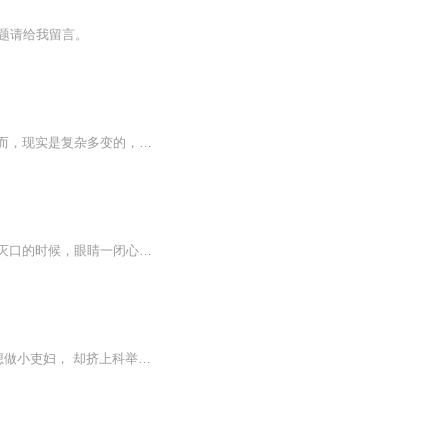
题请给我留言。
为人父母者都希望自己的孩子在学校成绩优秀，在家乖巧听话，在外能与他人和睦相处。然而，现实是复杂多变的，孩子的成长必然会受到各种各样因素的影响，这些因素共同影响着孩子的成长轨迹，进而决定着孩子的未来。这些因素包括孩子的个性、智力、情商，以...
日更一集【内容简介】苏瑜从来不信命！所以当她意外得知当今天子的秘密，要被天子杀了灭口的时候，眼睛一闭心一横：来呀，谁怕谁，大不了同归于尽。然而她命硬，明明同归于尽，她却再活一世！既是活了，就不负这一世春光，前世为人做嫁衣，这辈子，这皇位...
主播更新不易，请各位听众朋友多多打赏。贵为帝女花， 却长于小城落魄贫贱的秀才家； 想做小吏妇， 却挤上科举独木桥成为女探花； 知心恋人，他朝才晓， 血海深仇，划银河； 孪生手足，龙庭方知， 天潢贵胄，今非昨； 拒王侯，扁舟一叶，卧萧散； 归凤阙，楚歌四面，挽狂澜； 一夜缱绻锥心，淡同穴誓； 半壁河山烫胸，生图南志； 这江山，沉甸甸，入谁怀？ 这天下，摇晃晃，由谁宰？