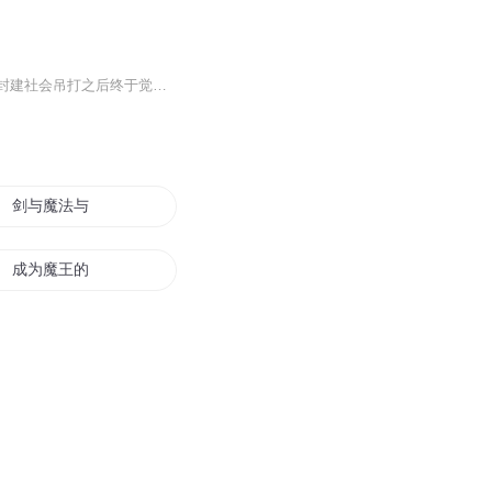
一位小布尔乔亚，带着小资的天真和软弱穿越到了海贼王的世界之中，被残酷的奴隶社会和封建社会吊打之后终于觉醒了，变成了幽灵，一个红色的幽灵，笼罩在伟大航路和四大海之上，成为了世界政府的噩梦之源。在此之前，他要做的，是说服眼前这位女帝殿下。
剑与魔法与东方帝国
成为魔王的方法
你的北方是我到不了的南方
扎小人的一万种方法
路人主角的养成方法