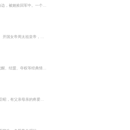
她是北境女帅，连战连败，被人耻笑“女人怎么能打仗”。他是现代军师，意外穿越，饿晕在路边，被她捡回军中。一个不懂战略，一个不会武功。一个想证明自己，一个只想活下去。十年后，北境军南下，诸侯俯首，晋室禅让。她成了开国女帝，他成了开国丞相。登...
【内容介绍】大周朝传世三百四十七年，共有两位女帝。一位是开国女帝，一位是亡国女帝。开国女帝周太祖皇帝，文武皆能，天赐神人。年号熙照，在位32年。亡国女帝周肃宗皇帝十岁登基，年号景丰，由皇夫摄政王临朝摄政。景丰15年，女帝禅让帝位于皇夫摄政王...
构建一个从“现代医生——冷宫废后——权利巅峰”的完整叙事，分上中下三卷，包含复仇、觉醒、结盟、夺权等经典情节！
【内容简介】天上广寒月，人间燕子情。燕子虽小，也有珍贵的感情。投胎到屠户之家的杜卫昭，有父亲母亲的疼爱，她最大的愿望就是嫁一个好男人孝敬爹娘，过平凡的小日子。然而命运总是令人难以琢磨，她被作为为公主选的伴读带进宫，却听见皇帝跟她说：朕才...