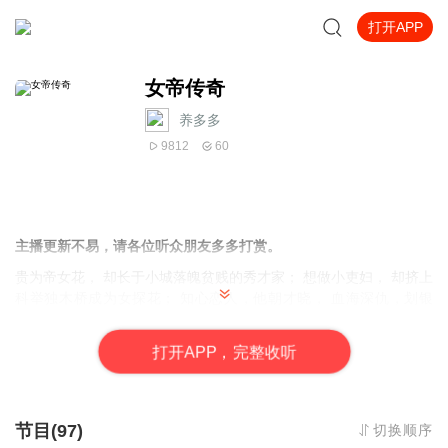
打开APP
女帝传奇
养多多
9812
60
主播更新不易，请各位听众朋友多多打赏。
贵为帝女花， 却长于小城落魄贫贱的秀才家； 想做小吏妇， 却挤上
科举独木桥成为女探花； 知心恋人，他朝才晓， 血海深仇，划银
河； 孪生手足，龙庭方知， 天潢贵胄，今非昨； 拒王侯，扁舟一
叶，卧萧散； 归凤阙，楚歌四面，挽狂澜； 一夜缱绻锥心，淡同穴
打
开
A
P
P，完整收听
誓； 半壁河山烫胸，生图南志； 这江山，沉甸甸，入谁怀？ 这天
下，摇晃晃，由谁宰？
节目(97)
切换顺序