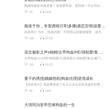
陈峰结婚多年跟老婆一直恩爱有加，直到有一天公司出现一个漂亮女前台…
33
3120
痴迷于你，专宠调戏日常|多播|虐恋言情|追妻火葬场|狗血剧情|VIP免费
内容简介 当年，纯真的她，不明所以的被他报复，成为地下情妇，被他当众羞辱，把她扁的一文不值，可是，却在不知不觉中爱上了这个给她伤痛的男人。明知他不会爱上她，但是，她依旧想要守住那小小的幸福。 她义无反顾，爱的无法自拔，最终却是心伤了，情断...
168
10.1万
误念魅影之声x锦鲤|古早狗血/HE/强制爱/复仇/破镜重圆/追妻火葬场
古早狗血/1v1/HE/校园暴力/虐身虐心/强制爱/复仇/豪门恩怨/破镜重圆/虐恋情深/渣男变忠犬/追妻火葬场追剧送双签，《误念》福利活动活动时间：上线当天-6月30日参与方式1 订阅+专辑五星+20字以上评论2 微博关注南烟落秋、 魅影之声、锦鲤3 在微博/抖音/小红...
101
53.2万
妻子的诱惑|婚姻危机|狗血伦理|逆境成长
【内容简介】本故事讲述了女主公出生在荷花盛开的季节，父母亲因喜欢荷花出污泥而不染的精神便给爱女起名夏荷。夏荷的母亲林秋在生下妹妹欣雅还没有满月时，她的父亲欣然突然车祸去世。夏荷母亲悲痛欲绝，一病不起，第二年六月也陪伴在丈夫的身旁。年幼的...
90
4430
大清同治皇帝悲催狗血的一生