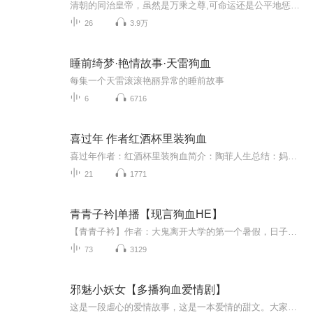
清朝的同治皇帝，虽然是万乘之尊,可命运还是公平地惩治了他的放浪行为,他死时几乎全身溃烂,恶臭远播,人人敬而远之,他空洞而绝望的眼中满含眼泪.他是中国历史上唯一一个死于性病的皇帝,他的死是大清皇朝一段羞于启齿的疮疤。而这一悲剧的根源究竟是什么？该...
26
3.9万
睡前绮梦·艳情故事·天雷狗血
每集一个天雷滚滚艳丽异常的睡前故事
6
6716
喜过年 作者红酒杯里装狗血
喜过年作者：红酒杯里装狗血简介：陶菲人生总结：妈是神经病，爸是负心汉，家是一团乱，自己普通又不讨人喜欢。可她爱着一个人，她平庸无奇的人生因此称得上非凡。...
21
1771
青青子衿|单播【现言狗血HE】
【青青子衿】作者：大鬼离开大学的第一个暑假，日子简直比天上同时有十个太阳更让人煎熬。整日忙着投求职信，这里那里奔波装笑脸，却在收到第49封不予录用的通知书后，被父亲勒令召归。天高皇帝远的逍遥，Bye了~留学归来沈家二少 x 职场新人商大小姐一些想...
73
3129
邪魅小妖女【多播狗血爱情剧】
这是一段虐心的爱情故事，这是一本爱情的甜文。大家都知道，但凡人会吃醋，可不知道吧？动物也会吃醋，还且，吃起醋来，醋劲还不小，跟人相比不差上下，一样的能引发血腥案件。 她，长得如山涧间的野百合，脱俗而夺目。她是警察学校的毕业生，却死活要到...