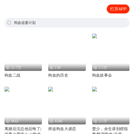
打开APP
狗血追妻计划
11.7万
118
1.5万
狗血二战
狗血的历史
狗血故事会
6682
4246
2.5万
离婚后沈总他后悔了|
师徒狗血大虐恋
楚少，余生请别瞎指