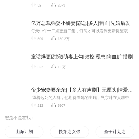
52
2673
亿万总裁强娶小娇妻|霸总|多人|狗血|先婚后爱
每天中午十二点更新二集，订阅才可以看到更新提醒哦！《亿万总裁强娶小娇妻》别名《全球壕娶，老婆嫁吗》蓝安心这辈子都没想过，居然会在酒吧里遇见金秀贤！她激动地发疯。那一夜，男人在她的耳边轻声问道：“金秀贤是谁？他有我帅吗？”酒醒以后，蓝安心...
599
189.2万
童话爆更|甜宠|萌妻上勾|叔控|霸总|狗血|广播剧
322
1.3万
帝少宠妻要亲亲|【多人有声剧】无厘头|情爱狗血剧情
望着远处的人群，他期待着她的出现，甄京叶在人群中寻找着她的身影。 脑海里浮现了三个字“贝晓墨。”一个很普通的名字，对他来说却有着特殊的意义。 甄京叶不缺女人，在他的身边围着一群拜金女，甄京叶对她们不敢动真情，因为他不知道那些女人喜欢的...
212
5907
您是不是在找：
山海计划
快穿之女强重生计划
圣子计划之明末风