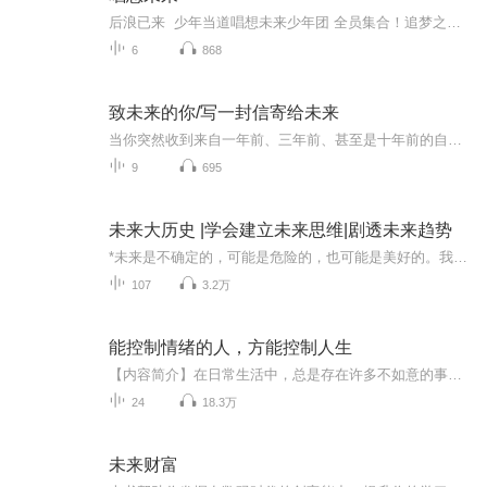
后浪已来 少年当道唱想未来少年团 全员集合！追梦之旅 首航EP《唱想未来》 正式扬帆！三曲连播 款款精彩这是翩翩少年的首度起航这是中国后浪的实力风采以梦为马 不负韶华敢唱敢想 圆梦未来曾几何时，《让我们荡起双桨》《虫儿飞》等成为一代人心中的经典。放眼现在，少儿专属音乐作品少之又少，精品更是难得一听。...
6
868
致未来的你/写一封信寄给未来
当你突然收到来自一年前、三年前、甚至是十年前的自己写的信会有什么样的感觉？当有话说不出来的时候，不妨写下来，寄给未来、寄给自己！
9
695
未来大历史 |学会建立未来思维|剧透未来趋势
*未来是不确定的，可能是危险的，也可能是美好的。我们通过讲述关于未来的故事，来应对这种永无止境的不确定性。我们如何构建这些故事？构建的地方在哪里？这些故事又向我们展示了什么样的未来？这本书是一本面向未来的用户指南，一个指明前路的向导。我们...
107
3.2万
能控制情绪的人，方能控制人生
【内容简介】在日常生活中，总是存在许多不如意的事，让我们生气、烦恼。那么，如何用智慧去解决，便成了必修课。实际上，每个人都应选择做情绪的主人，而不是做情绪的俘虏。面对负面情绪，如果一味地逃避，人就将变得更加消沉，最后可能会陷于极大的危机...
24
18.3万
未来财富