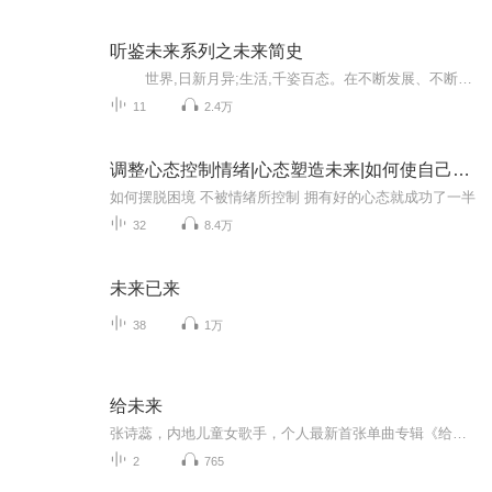
听鉴未来系列之未来简史
世界,日新月异;生活,千姿百态。在不断发展、不断进步的现代社会,智能与科技作为时代标签,成为主宰未来发展的趋势之一。5G的到来、智能家居的全方位包裹,越来越多的生活在科技的参与下变得快速、便捷、有质感。第四次科技革命是不是已经挟裹着我们在时代的浪潮中已经开始?拉开洪流序幕中的一角,我们从能够代表时代快速变化的设计中,一瞥智能与科技之下的现代与未来的生活。 人类也许能够迈向富足的生活;贫困或许能够得以消除;每个人都可以公平地分享技术和市场想象力...
11
2.4万
调整心态控制情绪|心态塑造未来|如何使自己变得幸运
如何摆脱困境 不被情绪所控制 拥有好的心态就成功了一半
32
8.4万
未来已来
38
1万
给未来
张诗蕊，内地儿童女歌手，个人最新首张单曲专辑《给未来》。
2
765