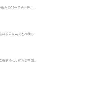
在中国当代儿童文学作家中，王一梅无疑是优秀且出众的。作为“温暖童话”的代表作家，王一梅自1994年开始进行儿童文学创作，至今已出版各类图书200余册，代表作有经典长篇童话《鼹鼠的月亮河》《木偶的森林》，短篇童话《书本里的蚂蚁》《兔子的胡萝卜》等...
大树下的村庄在枝繁叶茂老槐树的庇护下，村头一角显露出安详而又平平常常的生活景象，这样的景象与状态在我心里留下深深的记忆，时不时地表现在我的作品里，而心里却流淌着一股温情绵绵，无比的滋润。这就是一种生活的情怀，一种情感的色调潜藏与累积。没...
树下的老宅一般老宅都带有沧桑感，旧有的结构，斑驳的墙面，院子里有古树参天。还有最含蓄的特点，那就是中国传统文化的思想体现，比如，孝道、儒家思想文化、中庸之道等，对家的观念，光宗耀祖的祠堂设立都是一种有序的传承，浓缩着中华民族几千年不灭的...