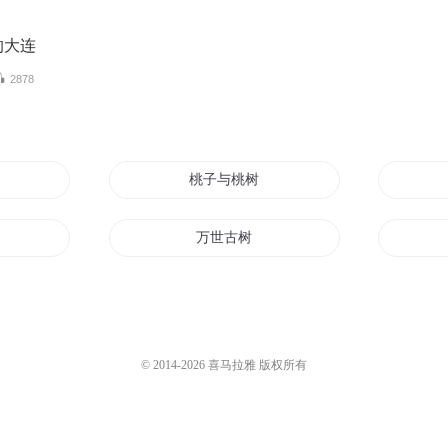
的大连
2878
桃子与桃树
万世古树
桃树
一树千春
桃树
古树星海
© 2014-
2026
喜马拉雅 版权所有
灵
音乐家和树