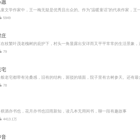
心愿
5949
村庄
79
老宅
78
，棋酒亦书也，花月亦书也旧雨新知，读几本无用闲书，聊一段有趣故事
4413.1万
声音