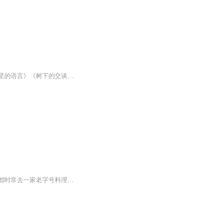
《树下的交谈》作品简介：谭旭东儿童诗绘本共分为《春夏秋冬的诗》《孩子的诗园》《星星的语言》《树下的交谈》4册，这本《树下的交谈》由谭旭东作诗，曾钰婷绘图，贴切地将诗与画融为一体，为自然中的天气、花、鸟等事物赋予了生命，让孩子在自然中感受生活的细节和可能性，在诗画间提升艺术欣赏力。是国内原创儿童诗绘本不可多得的精品。 图书购买链接：https://weidian.com/item.html?itemID=2622035981&wfr=wx_pr...
人到中年的东京某出版社社长游佐事业成功，但对常年生病的妻子以冷暴力相对。他出差京都时常去一家老字号料理店，风韵犹存的老板娘菊乃与丈夫分居多年，两人渐渐发展出婚外恋情。然而以年轻女性的魅力难以抗拒为借口，游佐竟与菊乃的女儿成了地下情人，终...