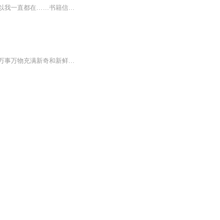
这个专辑里都是我喜欢的文字，希望我的声音能跟你有一段温暖的邂逅。我知道你会来，所以我一直都在……书籍信息：各类暖文内容重点：治愈系诗词、各类暖文主播介绍：榕树，广州射手女一枚推荐人群：老少皆宜
用孩子的眼睛去看，用孩子的耳朵去听，并用孩子的心灵去体会，这样，才能让孩子对世界万事万物充满新奇和新鲜的想象力，使孩子的童年充满天真的稚气，散发出孩童般的可爱的芬芳！让我们共同努力，把最美好的东西给最美丽的童年，让天真的孩子懂得文字的美...