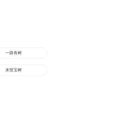
一路有树
末世宝树
桃花树下十里红妆
重生世界树
神树传说