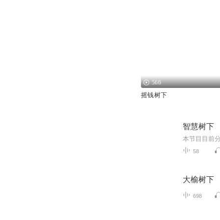
566
摇钱树下
智慧树下
58
大榆树下
698