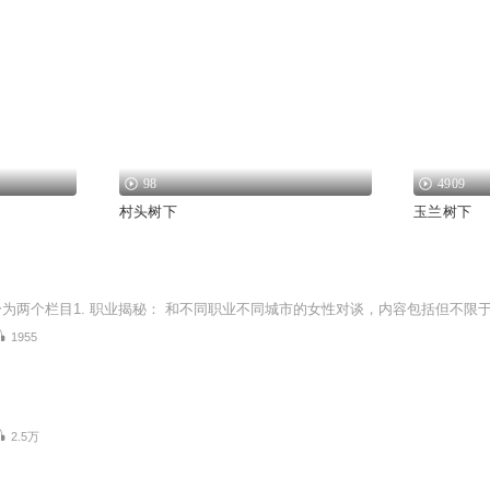
98
4909
村头树下
玉兰树下
1955
2.5万