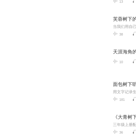
13
芙蓉树下
38
天涯海角
10
面包树下
用文字记录
181
《大青树
三年级上册
36