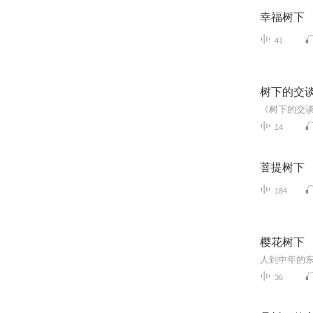
幸福树下
41
树下的交
14
菩提树下
184
樱花树下
36