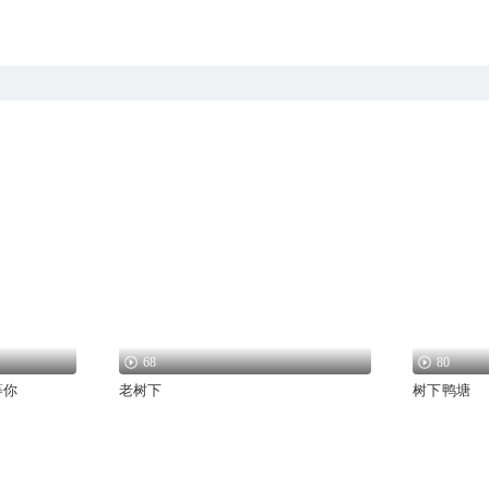
68
80
等你
老树下
树下鸭塘