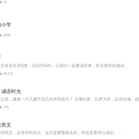
12
的小学
1508
下
目录音分享Q群：126376441，让我们一起重温经典，怀念曾经的感动。
20.1万
，诵语时光
770
读美文
的苟且，还有诗和远方。远方是要慢慢去的，诗也是要用心读的。...