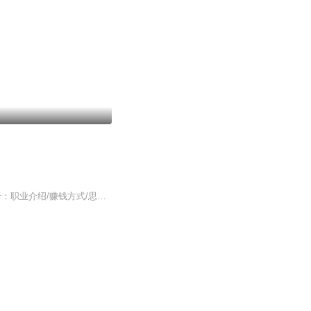
本节目目前分为两个栏目1. 职业揭秘： 和不同职业不同城市的女性对谈，内容包括但不限于：职业介绍/赚钱方式/思维碰撞/生活经验/城市感受2. 读书和漫谈：生活的感悟分享。边想边说，完全即兴关于我@智慧少女派在杭打工，大厂呆过、国企呆过、gap过、自由职...