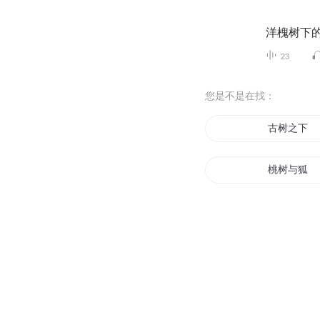
洋槐树下
23
您是不是在找：
古树之下
桃树与狐
我有一株仙
我有一棵仙
我是一只树