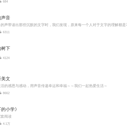
684
的声音
6311
的树下
4124
听美文
生活的感恩与感动，用声音传递幸运和幸福～～我们一起热爱生活～
8662
下的小学》
配套阅读
4.1万