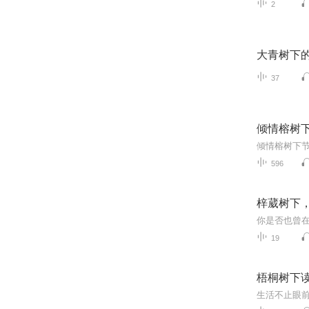
2
大青树下
37
倾情榕树
倾情榕树下节
596
梓葳树下
19
梧桐树下
生活不止眼前