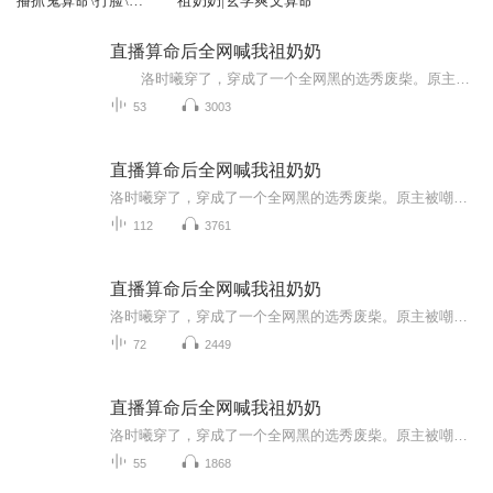
播抓鬼算命\打脸\全
祖奶奶|玄学爽文算命
文免费\
直播算命后全网喊我祖奶奶
洛时曦穿了，穿成了一个全网黑的选秀废柴。原主被嘲讽、被陷害，最终黯然退场。洛时曦表示：这都不是事儿！她可是玄门天才，算命、风水、符箓、阵法样样精通！于是，她在后台支起算命摊，预言顶流塌房，直播解决灵异事件，一路逆袭打脸，从全网...
53
3003
直播算命后全网喊我祖奶奶
洛时曦穿了，穿成了一个全网黑的选秀废柴。原主被嘲讽、被陷害，最终黯然退场。洛时曦表示：这都不是事儿！她可是玄门天才，算命、风水、符箓、阵法样样精通！于是，她在后台支起算命摊，预言顶流塌房，直播解决灵异事件，一路逆袭打脸，从全网黑到全网追...
112
3761
直播算命后全网喊我祖奶奶
洛时曦穿了，穿成了一个全网黑的选秀废柴。原主被嘲讽、被陷害，最终黯然退场。洛时曦表示：这都不是事儿！她可是玄门天才，算命、风水、符箓、阵法样样精通！于是，她在后台支起算命摊，预言顶流塌房，直播解决灵异事件，一路逆袭打脸，从全网黑到全网追...
72
2449
直播算命后全网喊我祖奶奶
洛时曦穿了，穿成了一个全网黑的选秀废柴。原主被嘲讽、被陷害，最终黯然退场。洛时曦表示：这都不是事儿！她可是玄门天才，算命、风水、符箓、阵法样样精通！于是，她在后台支起算命摊，预言顶流塌房，直播解决灵异事件，一路逆袭打脸，从全网黑到全网追...
55
1868