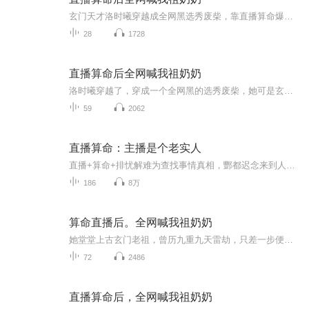
玄门天才洛时曦穿越成全网黑选秀废柴，靠直播算命爆火全网。预言顶流塌房、化解凶宅灵异、协助警方破案，戳破各路邪术骗局，打脸所有嘲讽她的人。一身通天玄术折服千万网友，从此全网尊称她一声祖奶奶。
28
1728
直播算命后全网喊我祖奶奶
洛时曦穿越了，穿成一个全网黑的选秀废柴，她可是玄门天才，算命、风水、符箓、阵法样样精通！于是，她在后台支起了算命摊，预言顶楼塌方，直播解决灵异事件，一路逆袭打脸，从全网黑全网追捧，随后被全网喊祖奶奶！
59
2062
直播算命：主播是个老实人
直播+算命+排忧解难为查找事情真相，酆都迟念来到人间，在这个处处需要钱的地方，她开始直播算命……
186
8万
算命直播后。全网喊我祖奶奶
她堂堂上古玄门老祖，曾历九重九天雷劫，只差一步便可羽化飞升。奈何渡劫功败垂成，一身修为散尽，仅剩一缕残魂飘摇于天地之间，本以为终将魂飞魄...
72
2486
直播算命后，全网喊我祖奶奶