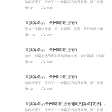
洛时曦穿了，穿成了一个全网黑的选秀废柴。原主被嘲讽、被陷害，最终黯然退场。洛时曦表示：这都不是事儿！她可是玄门天才，算命、风水、符箓、阵法样样精通！于是，她在后台支起算命摊，预言顶流塌房，直播解决灵异事件，一路逆袭打脸，从全网黑到全网追...
88
3240
直播算命后，全网喊我祖奶奶
穿成一个网红废柴，原主被嘲讽，陷害，最终黯然退场。洛时曦表示:这都不是事儿！她可是玄门天才，算命风水，符箓阵法样样精通！于是，她在后台支起算命摊，预言顶流塌房，直播解决灵异事件，一路逆袭打脸，从全网黑到全网追捧，最后被全网喊祖奶奶！
150
5587
直播算命后，全网喊我祖奶奶
救命！全网黑选秀废柴居然原地逆袭，被全网喊“祖奶奶”？！洛时曦一睁眼，就穿成了选秀舞台上人人嘲讽的废柴——唱跳俱废、人设崩塌，被对手陷害、被网友网暴，连退赛都要被踩一脚，堪称内娱最惨选手！可谁能想到，这具废柴身体里，装着玄门百年一遇的天...
86
2948
直播算命后，全网叫我祖奶奶
洛时曦穿了，穿成了一个全网黑的选秀废柴。原主被嘲讽、被陷害，最终黯然退场。洛时曦表示：这都不是事儿！她可是玄门天才，算命、风水、符箓、阵法样样精通！于是，她在后台支起算命摊，预言顶流塌房，直播解决灵异事件，一路逆袭打脸，从全网黑到全网追...
49
1643
直播算命后全网喊我祖奶奶|爽文|算命|玄学|现代|
洛时曦穿了，穿成了一个全网黑的选秀废柴。原主被嘲讽、被陷害，最终黯然退场。洛时曦表示：这都不是事儿！她可是玄门天才，算命、风水、符箓、阵法样样精通！于是，她在后台支起算命摊，预言顶流塌房，直播解决灵异事件，一路逆袭打脸，从全网黑到全网追...