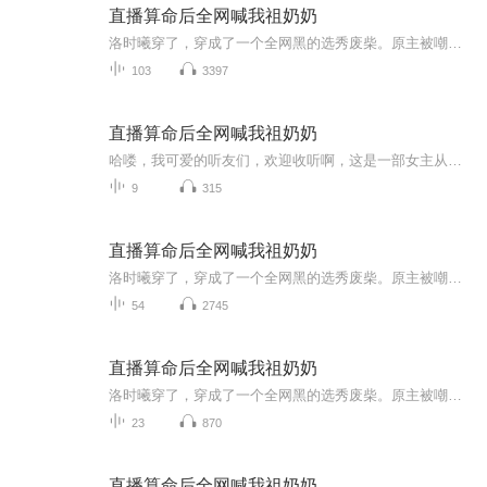
直播算命后全网喊我祖奶奶
洛时曦穿了，穿成了一个全网黑的选秀废柴。原主被嘲讽、被陷書，最终黯然退场。洛时曦表示：这都不是事儿！她可是玄门天才，算命、风水、符箓、阵法样样精通！于是，她在后台支起算命摊，预言顶流塌房，直播解决灵异事件，一路逆袭打脸，从全网黑到全网追...
103
3397
直播算命后全网喊我祖奶奶
哈喽，我可爱的听友们，欢迎收听啊，这是一部女主从玄门老祖穿越为现代选秀废柴，原主的记忆很惨很惨，老祖穿过来后在全网搞算命，搞风水，搞阵法，还有灵异事件，样样精通，一路逆袭，从全网黑到最后被全网追捧的大女主爽剧！记得点赞点关注哦！
9
315
直播算命后全网喊我祖奶奶
洛时曦穿了，穿成了一个全网黑的选秀废柴。原主被嘲讽、被陷害，最终黯然退场。洛时曦表示：这都不是事儿！她可是玄门天才，算命、风水、符箓、阵法样样精通！于是，她在后台支起算命摊，预言顶流塌房，直播解决灵异事件，一路逆袭打脸，从全网黑到全网追...
54
2745
直播算命后全网喊我祖奶奶
洛时曦穿了，穿成了一个全网黑的选秀废柴。原主被嘲讽、被陷害，最终黯然退场。洛时曦表示：这都不是事儿！她可是玄门天才，算命、风水、符箓、阵法样样精通！于是，她在后台支起算命摊，预言顶流塌房，直播解决灵异事件，一路逆袭打脸，从全网黑到全网追...
23
870
直播算命后全网喊我祖奶奶