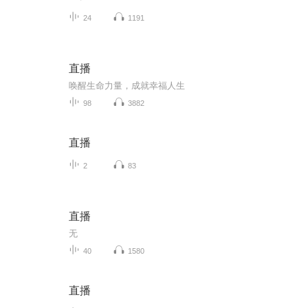
24
1191
直播
唤醒生命力量，成就幸福人生
98
3882
直播
2
83
直播
无
40
1580
直播