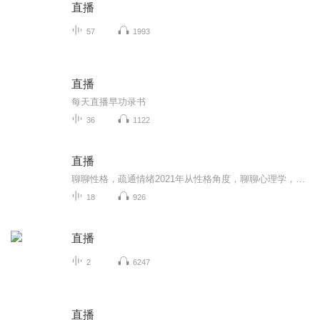
直播
57
1993
直播
每天直播早功录书
36
1122
直播
聊聊性格，疏通情绪2021年从性格角度，聊聊心理学，让自己每一天都开心快乐，保持自己的正能量，传播正能量，从生活中对每件小事情开始，成为生活的有心人，成人达己。
18
926
直播
2
6247
直播