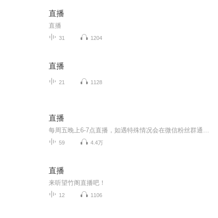
直播
直播
31
1204
直播
21
1128
直播
每周五晚上6-7点直播，如遇特殊情况会在微信粉丝群通知！达达蜀黍微信号：UncleDadaStory 勇闯僵尸城全集戳此收听→《勇闯僵尸城|达达叔叔历险记》西游全集戳此收听→《达达叔叔讲的西游记下部》戳此收听→《勇闯恶魔城》希腊神话篇 | 达达叔叔 戳此收听→《达达猎魔团上》戳此收听→《达达猎魔团下》戳此收听→《聊斋大侦探·第2季》戳此收听→《山海经怪兽奇遇记》戳此收听→《机甲战神操纵师》
59
4.4万
直播
来听望竹阁直播吧！
12
1106