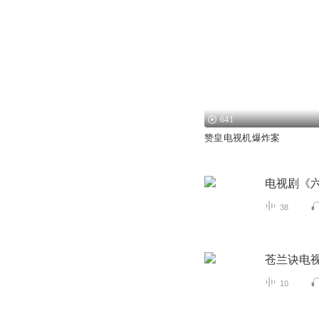
641
赞皇电视机爆炸案
电视剧《
38
苍兰诀电
10