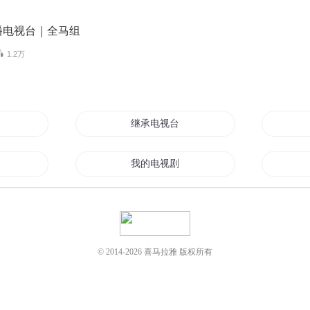
播电视台｜全马组
1.2万
继承电视台在五六七
我的电视剧世界
娱乐之电视台大亨
化机
电影电视娱乐系统
© 2014-
2026
喜马拉雅 版权所有
六小时的电影