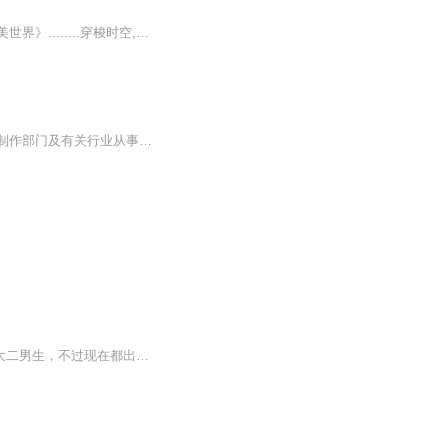
【内容简介】《功夫》《黄飞鸿》《特种部队》《神偷奶爸》《火影》《复仇者联盟》《完美世界》........穿梭时空,等你来战.....【作者/主播简介】作者：八品仙人球.QD ，网络小说作家。主播：尘埃【购买须知】1、本作品为付费有声书，前29集为免费试听，购...
本专业培养具备电视传播和影视艺术基本理论及影视摄制的较高能力，能在影视系统、影视制作部门及有关行业从事影视剧、文艺节目、广告和纪录片等的摄影创作工作的专门人才。
含州师范大学，男生宿舍楼，651室，门锁着，灯熄着，空无一人。 这间寝室住着三个大二男生，不过现在都出去上网了。 没有人在，可奇怪的是，桌上那台黑色的电视机却是开着的，孤零零的闪烁着幽蓝的光。 没有声音，只有画面，仿佛是一个静默在黑暗中的哑巴，无声无息的比比划划着什么。 屏幕上的东西，你看到了一定会害怕！