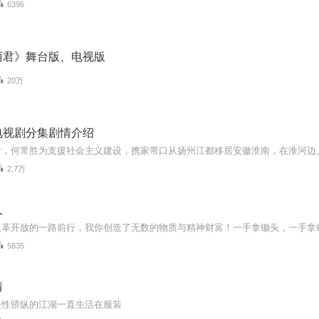
6396
丽君》舞台版、电视版
20万
电视剧分集剧情介绍
2.7万
人
5835
情
任性骄纵的江湖一直生活在服装