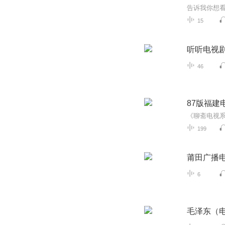
告诉我你想看
15
听听电视
46
87版福建
199
莆田广播
6
毛泽东（