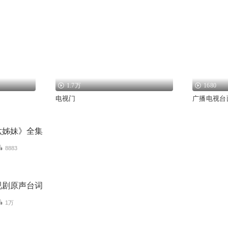
1.7万
1680
电视门
广播电视台
六姊妹》全集
8883
视剧原声台词
1万