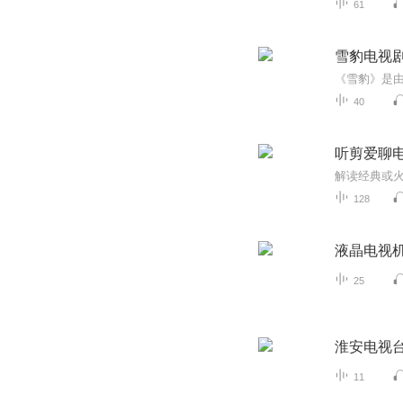
61
雪豹电视
40
听剪爱聊
解读经典或
128
液晶电视
25
淮安电视
11