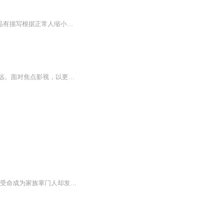
日更5集，不定期爆更！订阅可以收到更新提醒哦~ 【内容简介】 村上春树短篇小说集。作品有描写根据正常人缩小复印出来的小人“电视人”大模大样闯私宅、闯公司，有写古怪女孩爱上了男同学却不和他结婚，有写女子失眠一个月却认为人生扩大了三分之一，...
阴谋权术、宫廷悬案、风流韵事、考古之谜。比小说还精彩的影视解说。深度分析。知行见远。面对焦点影视，以更宽阔的视角为您快速解读，帮你完成个人成长过程中的认知升级。交流教育心得，传播身边科普，欣赏户外美景，点评人间万象。一起来听听吧……
该剧讲述了叛逆的公子哥宫子羽与渴望自由的间谍云为衫的成长故事-他一夜失去父兄，临危受命成为家族掌门人却发现危机四伏，她被派来潜伏在他身边，却在获得自由和获得爱中来回摇摆。郭敬明首次亲自执导长篇电视剧，带来华丽诡谲的新江湖以及武侠剧的视觉想...