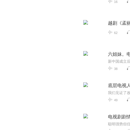
16
越剧《孟
62
六姐妹。
38
底层电视
49
电视剧剧
聪明强势但