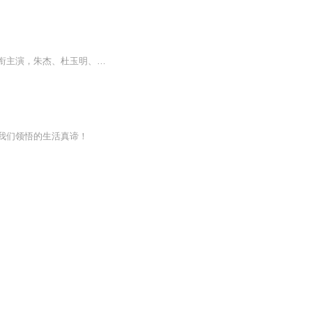
《雪豹》是由浙江华策影视股份有限公司出品发行，陈皓威、杜玉明执导，文章、陶飞霏领衔主演，朱杰、杜玉明、耿长军、潘泰名、刘立伟、李卓霖、一真、张若昀、乔鹏樾联合主演，王奎荣、于震、吴秀波、何政军、侯天来、王珂、黄俊鹏友情出演的抗战题材电视...
我们领悟的生活真谛！