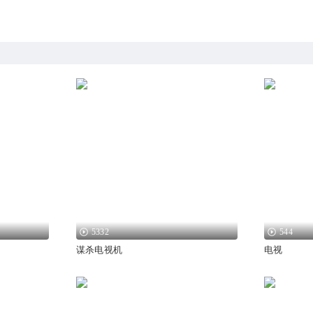
5332
544
谋杀电视机
电视