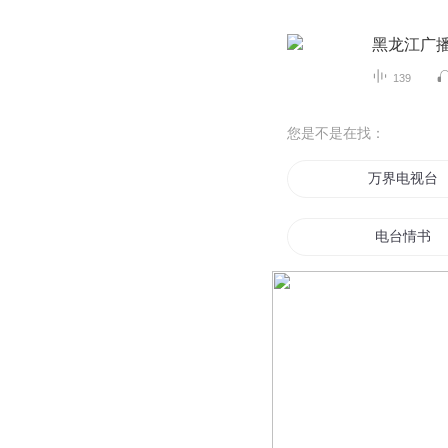
黑龙江广
139
您是不是在找：
万界电视台
电台情书
电机时代
我有一台强
异闻电台