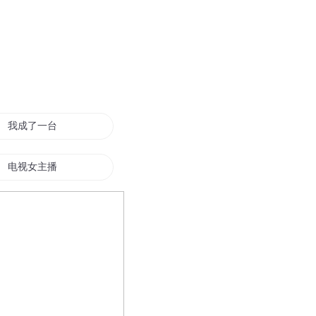
我成了一台电脑
电视女主播
巨星从电台主播开始
与电视剧同行
地狱电台