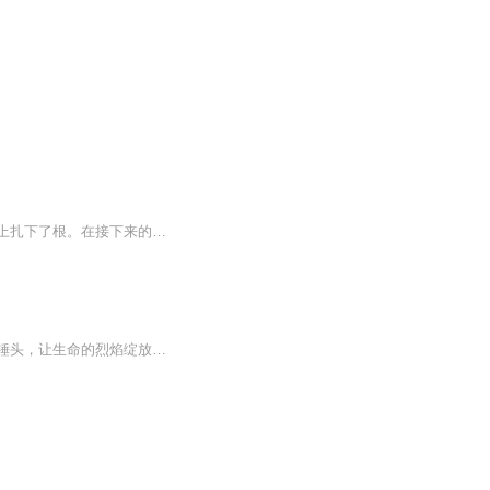
新中国成立后，何常胜为支援社会主义建设，携家带口从扬州江都移居安徽淮南，在淮河边上扎下了根。在接下来的二十年中，何常胜连得六个女儿，却在一场车祸中告别人世。大姐何家丽和奶奶何文氏、妈妈刘美心一起承担起了家庭重担，安顿妹妹们成家立业。时代...
我们见证了改革开放的一路前行，我你创造了无数的物质与精神财富！一手拿锄头，一手拿锤头，让生命的烈焰绽放出了无限的光辉！我们平凡却并不卑微！凭着坚忍性格，坚实地踏出了一条条不同的人生轨迹！