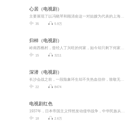
心居（电视剧）
主要展现了以冯晓琴和顾清俞这一对姑嫂为代表的上海市民们，在生活泥沼中孜孜不倦努力的故事。从外地媳妇冯晓琴大着肚子嫁到顾家算起，已经有十年了，而大姑姐顾清俞却一直提防着这个把“改变命运”写在脸上的女人。冯晓琴督促老公顾磊向双胞胎姐姐顾清俞...
35
5.9万
归棹（电视剧）
岭南西樵村，曾经人丁兴旺的何家，如今却只剩下何家浩这一个独子。乖巧、内向的学霸何家浩承担着所谓家族的希望，然而他的内心却一直藏有一个秘密，八年后，一个让他一直心怀愧疚想要弥补的人，终于又出现在了西樵村..
15
3211
深潜（电视剧）
长沙会战之前，一段险象环生却不失热血信仰，致敬无名英雄的谍战传奇，旨在传递中国精神，弘扬中国力量。抗日战争时期，爱国青年云弘深与闻夜鸣在善恶交织的疑云迷雾下，局中设局、步步为营，在国恨面前放下家仇，将自己设为死棋，挖出潜伏在国军内部的日...
22
8474
电视剧红色
1937年，日本帝国主义悍然发动侵华战争，中华民族从此进入了生死存亡的关键时期。在时代的乱流中，小人物徐天的命运不由自主地发生翻天覆地的改变。徐天原本是一个有色盲缺陷的普通小会计，谁知竟意外卷入了地下党和日寇的火并厮杀中。地下党人为理想捐弃生命的崇高品德感染了徐天，于是他利用自己机敏的头脑协助爱国者运送重要物资。在此期间，他结识了铁林、金爷等有着复杂背景的人，更邂逅了恍若仙姝的美丽女子田丹。晦暗乱世下上海滩的传奇，徐天不仅见证，还将参与历史变革的重要时刻……
18
2.6万