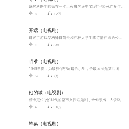
麻醉科医生陆嫣在一次上夜班的途中“偶遇”已经死亡多年的好友邓蔓，之后身边的怪事便接踵而至。在查明真相的过程中，陆嫣分手多年的前男友，刑警江成屹也被卷入其中。被掩藏八年的真相，一步一步就此揭开 。
30
4.2万
开端（电视剧）
讲述了游戏架构师肖鹤云和在校大学生李诗情在遭遇公交车爆炸后“死而复生”，于公交车出事的时间段内不断经历时间循环，从下车自救到打破隔阂并肩作战，努力阻止爆炸、寻找真相的故事。主人公肖鹤云和李诗情，两个缺少主角光环的普通人，一次次经历生死挑...
15
839
瞄准（电视剧）
1949年春，为破获保密局暗杀小组，争取国民党某兵团起义，松江市公安局专案组启用隐匿在民间的狙击高手苏文谦担任顾问，对抗保密局派出的一号杀手池铁城。苏文谦曾是活跃在抗日战场上的民间爱国人士，曾与池铁城搭档多年。在与专案组成员一次次同生共死的...
57
7万
她的城（电视剧）
精准定位"她"时代的都市女性话题剧 , 金句频出 , 人设飒爽 , 美剧节奏、 情节话题热点不断 ， 谈婚姻、 谈事业、 谈关于轻熟龄女性的爱恨情仇。
40
3.6万
蜂巢（电视剧）