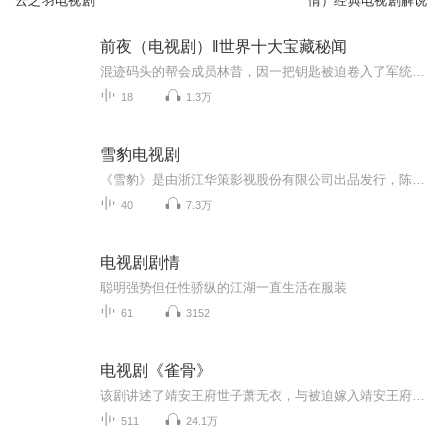
云之羽电视剧
情）经典电视剧解说
前夜（电视剧）‖世界十大宝藏秘闻
混迹码头的帮会成员林昔，因一把钥匙被迫卷入了军统与日本侵略者之间的情报战争中，因此也与好兄弟李云飞共同结识了进步女学生苏楠及正直有原则的军统特工周应群。钥匙背后的真相层层剥落，帮派之争、家国之乱也随之而来。纷争中，林昔、周应群和李云飞历...
18
1.3万
雪豹电视剧
《雪豹》是由浙江华策影视股份有限公司出品发行，陈皓威、杜玉明执导，文章、陶飞霏领衔主演，朱杰、杜玉明、耿长军、潘泰名、刘立伟、李卓霖、一真、张若昀、乔鹏樾联合主演，王奎荣、于震、吴秀波、何政军、侯天来、王珂、黄俊鹏友情出演的抗战题材电视...
40
7.3万
电视剧剧情
聪明强势但任性骄纵的江湖一直生活在服装
61
3152
电视剧《雀骨》
该剧讲述了靖安王府世子萧无衣，与被迫嫁入靖安王府成为其世子侧妃的太傅之女谢嘉鱼在共同破解身世谜团、对抗朝堂阴谋的过程中，从契约夫妻逐渐发展为生死相守的知己的故事该剧讲述了靖安王府世子萧无衣，与被迫嫁入靖安王府成为其世子侧妃的太傅之女谢嘉...
511
24.1万