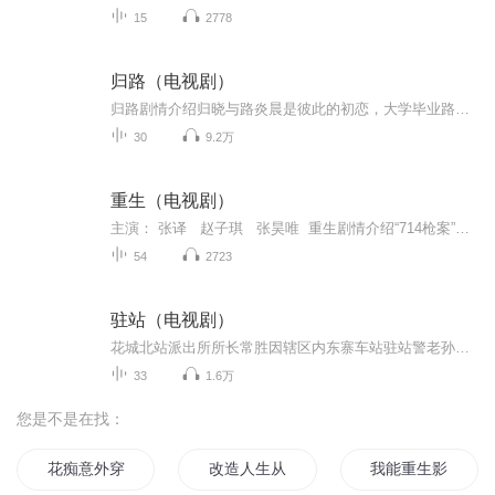
15
2778
归路（电视剧）
归路剧情介绍归晓与路炎晨是彼此的初恋，大学毕业路炎晨远赴他乡成为一名特警，同时归晓家庭遭遇变故，二人的爱情无疾而终。十年后二人归晓和路炎晨重逢，发现压抑不住对彼此的思念，重新靠近了对方。但父母给路炎晨安排婚约的消息令归晓心神不宁，路炎晨...
30
9.2万
重生（电视剧）
主演： 张译 赵子琪 张昊唯 重生剧情介绍“714枪案”唯一幸存者西关支队副支队长秦驰，遭遇重创后不断与失忆抗争，破解疑案的同时寻找“714枪案”真相的故事。剧中，心思缜密、言语不多的行动派秦驰这一角色不仅要与警局同事解开错综复杂的...
54
2723
驻站（电视剧）
花城北站派出所所长常胜因辖区内东寨车站驻站警老孙执勤中突发疾病身亡，来到这个偏远小站接班。初到东寨，常胜在乡村教师王东雨的帮助下学习如何与村民打交道。常胜和王东雨二人从不打不相识的“冤家”成了默契十足的“搭档”。常胜用他善良、风趣、富有...
33
1.6万
您是不是在找：
花痴意外穿越电视剧
改造人生从影视剧开始
我能重生影视剧