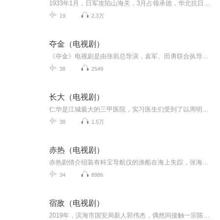
1933年1月，日军攻陷山海关，3月占领承德，华北抗日形势岌岌可危。上海多国势力胶着，暗流涌动。青山军校特工顾盼，与田桥洁和恋人谭仲文配合，完成恩师蒲丛的任务后，被秘密安排只身一人去完成以日本经济司司长神谷浩二为目标的暗杀任务。顾盼负伤完成使...
19
2.3万
夺金（电视剧）
《夺金》电视剧是由张前总导演，袁军、田勇联合执导，郑凯、张逗逗、夏星领衔主演的体育剧。该剧讲述了20世纪60年代初，穷学生刘争光怀揣乒乓梦想进城打球，通过不懈努力打进国家队，在国际赛场上为国争光的故事。 60年代初，穷学生刘争光不顾家人反对，怀...
38
2549
长大（电视剧）
仁华是江城最大的三甲医院，实习医生们受到了以周明为首的导师们“惨无人道”的考验和训练，末位淘汰制的阴影始终盘旋在他们心头，无处不在的激烈竞争时刻挑战着他们体力、智力和意志力，也考验着他们的友情、爱情、和对从医理想的执着。实习医生叶春萌刻...
38
1.5万
赤热（电视剧）
赤热剧情介绍装有科宝导航仪的渔船在海上失踪，张海潮靠高超的心算能力克服了技术问题，却还是未能避免渔民的悲剧。意识到与欧美国家在产业发展水平上的巨大差距后，张海潮和黎东升出国学习并开始围绕导航芯片开展二度创业，以精湛技艺力挫劲敌布莱恩，却...
34
8986
宿敌（电视剧）
2019年，滨海市国安局新人郭伟杰，偶然间接触一宗陈年旧案，经查发现案子背后大有隐情。他自此踏上探寻真相之路。可调查中，总有一个人先他一步拿到线索。此人是谁？19年前，侦查科吴豫造成一名犯罪嫌疑人伤亡，被开除公职。他没有援军，没有身份，只凭一...