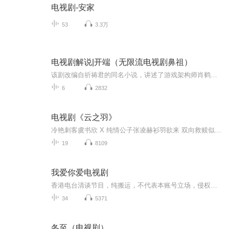
电视剧-安家
53
3.3万
电视剧解说|开端（无限流电视剧鼻祖）
该剧改编自祈祷君的同名小说，讲述了游戏架构师肖鹤云（白敬亭 饰）和在校大学生李诗情（赵今麦 饰）在遭遇公交车爆炸后“死而复生”，于公交车出事的时间段内不断经历时间循环，从下车自救到打破隔阂并肩作战，努力阻止爆炸、寻找真相的故事。
6
2832
电视剧《云之羽》
冷艳刺客虞书欣 X 纯情公子张凌赫衫羽欲来 双向救赎似水如火 天生一对
19
8109
我爱你爱电视剧
香港电台清谈节目，纯搬运，不代表本账号立场，侵权即刻删!
34
5371
冬至（电视剧）