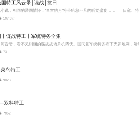
民国特工风云录│谍战│抗日
107.3万
国丨谍战特工丨军统特务全集
73
-菜鸟特工
9023
3—双料特工
7052