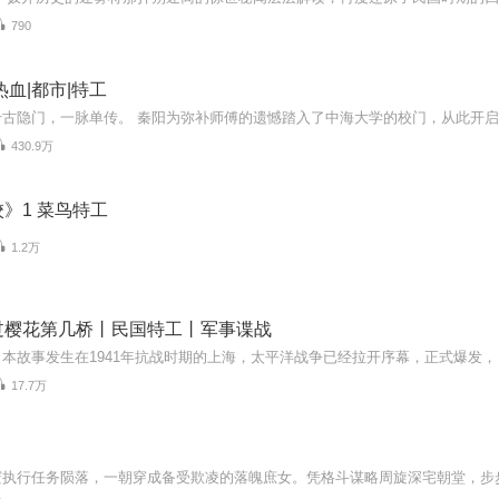
790
热血|都市|特工
古隐门，一脉单传。 秦阳为弥补师傅的遗憾踏入了中海大学的校门，从此开启了
430.9万
》1 菜鸟特工
1.2万
过樱花第几桥丨民国特工丨军事谍战
17.7万