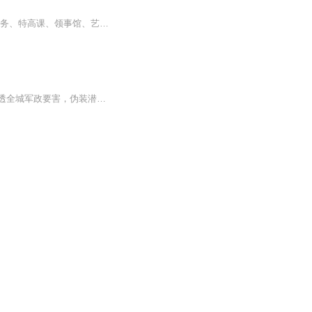
不一样的谍战小说，相同的爱国情怀，‘亘古皓月’将带给您不凡的听觉盛宴 …… 日寇、特务、特高课、领事馆、艺妓、密电码；军统、中统、地下党人、领袖、军委会、特务处；商人、政客、掮客、大亨、流氓、土匪、妓女、交际花，在这部作品中从不缺...
民国乱世，山河昏暗，看不见硝烟的谍战战场杀机四伏。国民党军统特务布下天罗地网，渗透全城军政要害，伪装潜伏、窃密卧底、定点暗杀，手段阴狠诡谲。无数进步人员惨遭围捕肃清，街头巷尾处处是眼线、陷阱与暗枪，白色恐怖笼罩整座孤城，每一次呼吸都裹挟...