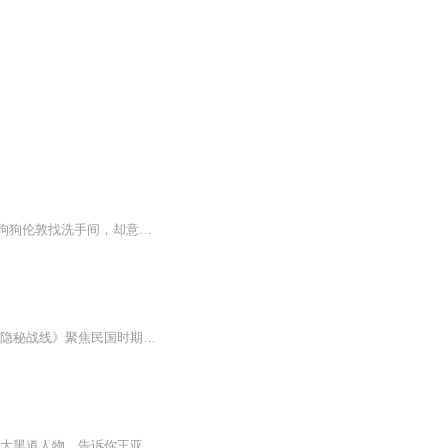
在一个秋天的夜晚，奈丽一家接到汉尼拔爷爷邀请，到他的城堡去共进周末晚餐。奈丽带着狗狗伦敦找洗手间，却意外走进了一间特别教室，见到戴圆眼镜的小老太太列娜-斯列娃。在她的引导下，奈丽通过了特工学院的入学测试——智斗吸血鬼。吸血鬼竟然也会牙痛？...
民国乱世，暗流涌动，看不见的隐秘战线，是比正面战场更凶险的博弈场。《民国十大特工-隐秘战线》聚焦民国时期十位极具传奇色彩的王牌特工，跨越国共、军统、汪伪多方势力，还原谍战帷幕下的生死博弈与无名传奇。本书跳出脸谱化叙事，既解读戴笠、毛人凤等...
【内容简介】 拨开历史的迷雾将那扑朔迷离的惊世秘闻层层解读，再度还原了民国时期的四大黑道人物，告诉你王亚樵、戴笠、毛人凤等人在生命的时刻到底遭遇了怎样的险况，抑或劫难，才会让生命的指针戛然而止。 【作者介绍】 作者：蒋斌 【主播介绍】 我...