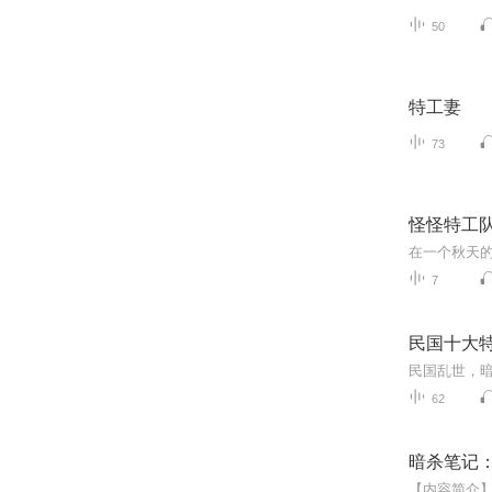
50
特工妻
73
怪怪特工队
7
民国十大
62
暗杀笔记：