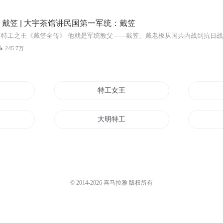
戴笠 | 大宇茶馆讲民国第一军统：戴笠
245.7万
特工女王
大明特工
回到过去当特工
都市新农民
特工重生国民老攻是女生
© 2014-
2026
喜马拉雅 版权所有
妃
仙界特工传