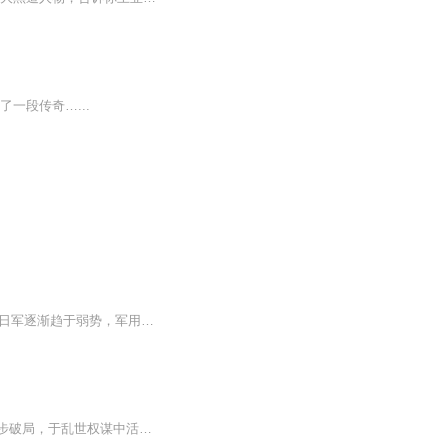
一段传奇…...
【内容简介】本故事发生在1941年抗战时期的上海，太平洋战争已经拉开序幕，正式爆发，日军逐渐趋于弱势，军用物资，后勤补给也愈加严重。 身为特工队长的黎安带着亲妹妹黎雪及另两名成员杜琴烟，陆之含等人暂时潜伏于上海，收集情报。【社群福利】2024熊猫...
顶尖特工丫寰执行任务陨落，一朝穿成备受欺凌的落魄庶女。凭格斗谋略周旋深宅朝堂，步步破局，于乱世权谋中活出独属于自己的锋芒人生