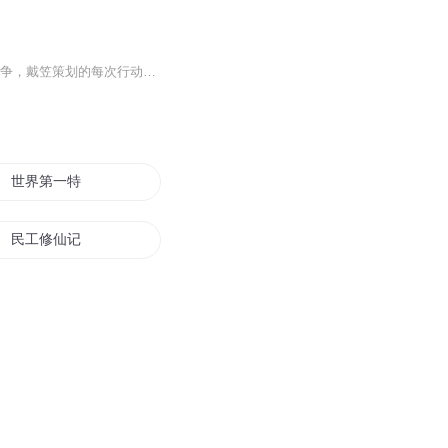
蒋介石佩剑，特工之王《戴笠全传》 他就是军统教父——戴笠、戴老板从国共内战到抗日战争，戴笠策划的每次行动都是时代的转折点他营救蒋介石、暗杀汪精卫、爆破武汉城、第一个侦破日本袭击珍珠港密电他有支神秘的红粉兵团——美女俏佳人们暗藏在秘密的敌...
世界第一特工
民工修仙记
最强修真特工
回到民国嫁特工
花都特工