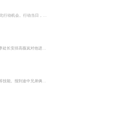
1936年初，前世化妆师穿越成军事情报处小队长楚凌云。恰逢武汉站将抓捕日谍，楚凌云获此行动机会。行动当日，他精心部署，却在目标出现后察觉异样。且看他能否成功完成任务，在谍海闯出一片天。
民国时期，军阀混战，日寇入侵。孤儿阙东进抢劫时被抓，神秘组织将其救出并欲培养他。李处长安排高薇岚对他进行训练，阙东进开启特殊生涯，将在教官教导下成长，未来充满未知与挑战。
主角范克勤穿越至民国，被兄弟钱金勋邀入军统。他曾留学德国学军事警察，身怀战略战术等技能。报到途中兄弟俩交流，他将在军统开启抗日谍战生涯，热血为民族做贡献。