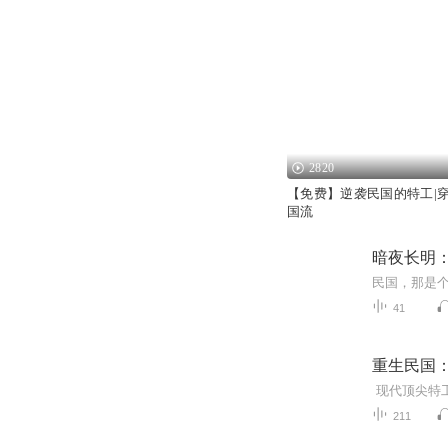
2820
【免费】逆袭民国的特工|穿
国流
暗夜长明：
41
重生民国：
211