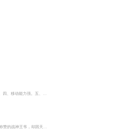
【内容简介】现代特工具备的六大素质一、观察能力强。二、应变能力强。三、隐蔽能力强。四、移动能力强。五、动手能力强。六、社交能力强。现代特工的六强素质被运用到没有高科技的支持，没有精良武器做后盾的古代会是什么样的？当一个优秀的现代女特工意...
她本是21世纪的特工尤物，机缘巧合穿到一个傻妃身上，历经磨难，受尽屈辱。他本是世人称赞的战神王爷，却因天子嫉恨，被陷身残，深重寒毒，不良与行。