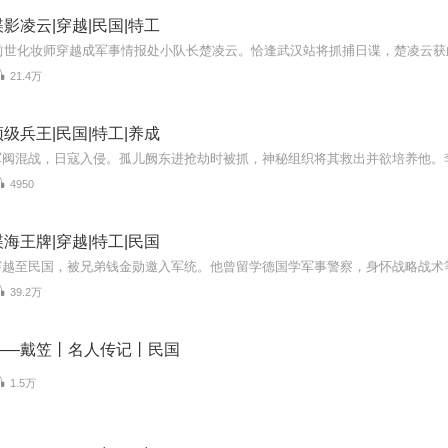
影凌云|穿越|民国|特工
21.4万
级兵王|民国|特工|养成
4950
海王牌|穿越|特工|民国
39.2万
——戴笠丨名人传记丨民国
1.5万