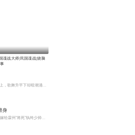
国谍战大师|民国谍战|烧脑
军事
民国，那是个风云变幻、危机四伏的时代。1930年代的上海滩在霓虹与硝烟中喘息。华灯初上，歌舞升平下却暗潮涌动，各方势力逐鹿，秘密交易与惊险谍战在街巷暗处悄然上演。一群行走在刀锋上的人，正用智谋与热血重写历史的注脚。钱壮飞潜伏敌营，在国民党机...
替身
现代顶尖特工江启宁，任务殉职后魂穿民国，成了父母惨死、家产被夺的江南孤女，还被逼嫁给霖州“将死”纨绔少帅卫述白冲喜。人人等着看她守寡丧命，殊不知柔弱新娘藏着特工魂，一眼拆穿少帅装病骗局，反手揪出督军府内奸、东洋间谍，破尽毒杀阴谋。她凭...