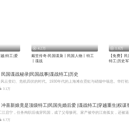
4.2万
1.6万
越|特工|爱
戴笠传奇-民国谍枭丨民国人物丨特工
【免费】民
丨谍战
特工|历史
民国谍战秘录|民国战事|谍战特工|历史
3.1万
冲喜新娘竟是顶级特工|民国先婚后爱 |谍战特工|穿越重生|权谋
6.7万