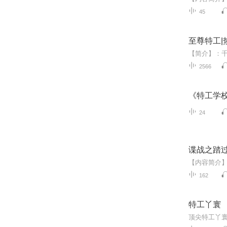
45
至尊特工|
【简介】：千
2566
《特工学校
24
谍战之踏
162
特工丫寰