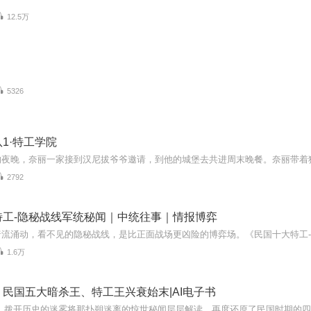
12.5万
5326
1·特工学院
2792
特工-隐秘战线军统秘闻｜中统往事｜情报博弈
1.6万
民国五大暗杀王、特工王兴衰始末|AI电子书