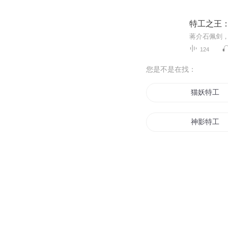
特工之王：
124
您是不是在找：
猫妖特工
神影特工
民工特战队
特工重生之
特工重生为