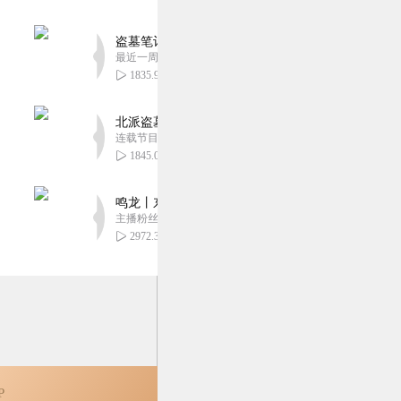
欢！特别是奥提生动活泼
盗墓笔记 全8部丨豪华CV版丨苏尚卿&边江 领衔
最近一周更新
6
1835.92万
北派盗墓笔记丨头陀渊出品丨悬疑灵异丨摸金校尉丨
听众，建议标签和介绍改
连载节目超五百集
1845.02万
4
鸣龙丨东方玄幻丨紫襟团队丨轻松搞笑丨多人有声
主播粉丝2836万
2972.33万
P