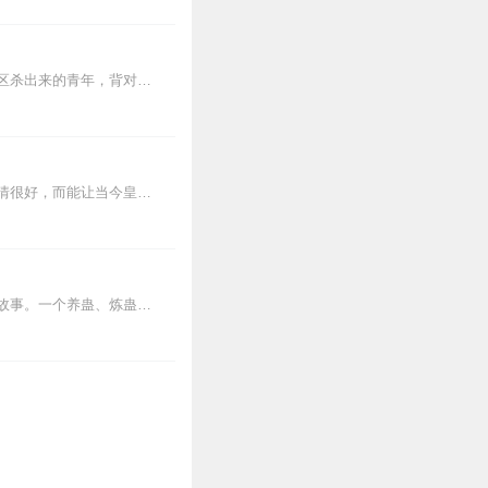
10
【内容简介】灾变过后，大地满目疮痍。粮食匮乏，资源紧俏，局势混乱……一位从待规划区杀出来的青年，背对着漫天黄沙，孤身来到九区谋生，却不曾想偶然结识三五好友，一念...
9
内容简介北越国的百姓们最近的过得都很逍遥自在，因为他们北越国的皇帝巫祥瑞最近的心情很好，而能让当今皇帝君心大悦的人只有一个，那就是北越国独一无...
低。有些弱智的啰嗦的，喝
内容简介【黑暗文反派流封神之作】人是万物之灵，蛊是天地真精。一个穿越者不断重生的故事。一个养蛊、炼蛊、用蛊的奇特世界。配音组（男角色）老宝玉旁白...
7
7