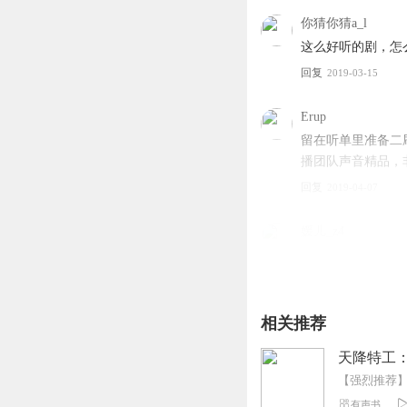
你猜你猜a_l
这么好听的剧，怎
回复
2019-03-15
Erup
留在听单里准备二
播团队声音精品，
回复
2019-04-07
媛儿_z4
主播演播的真好！
回复
2019-05-10
相关推荐
yeQin
最讨厌的就是一大
天降特工：
回复
2020-07-12
有声书