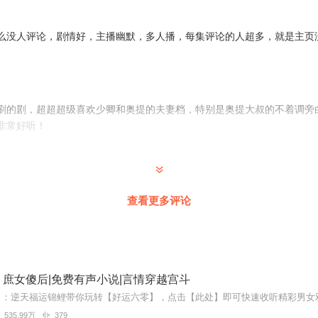
么没人评论，剧情好，主播幽默，多人播，每集评论的人超多，就是主页
刷的剧，超超超级喜欢少卿和奥提的夫妻档，特别是奥提大叔的不着调旁
非常好听！
天天都在听。
查看更多评论
堆“美男”围着女主转的剧情，所以弃剧了，但是还是要给主播们打10分
庶女傻后|免费有声小说|言情穿越宫斗
535.99万
379