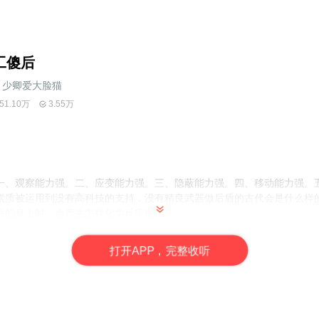
工傻后
少卿爱大脸猫
51.10万
3.55万
一、观察能力强。二、应变能力强。三、隐蔽能力强。四、移动能力强。
素质被运用到没有高科技的支持，没有精良武器做后盾的古代会是什么样
后的身上时。会产生怎样化学反应呢？
打
开
A
P
P，完整收听