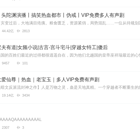
喜欢女主的性格，男女主干净幸福快乐！哈哈😄
丨头陀渊演播丨搞笑热血都市丨伪戒丨VIP免费多人有声剧
44.42亿
2813
情，赞
夫有道|女频小说|古言-宫斗宅斗|穿越女特工|傻后
9457
101
不拖沓 配音也很棒， 尤其是旁白字正腔圆风趣幽默，不知道为啥评分会
爱仙尊｜热血｜老宝玉｜多人VIP免费有声剧
的书评分却高，不懂。反正支持本书。😊
19.14亿
3434
主啊
AAAAQAAAAAAAAAL
2307
3