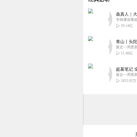
听完啦！太赞啦！
蛊真人｜大
的演播！给望而生
专辑播放量超1
回复
2020-07-13
19.14亿
1392372eory
青山丨头陀
剧很好。有个小建
最近一周更
过来。
11.40亿
回复
2021-09-12
盗墓笔记 
最近一周更
1835.92万