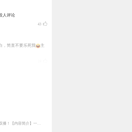
没人评论
43
白，简直不要乐死我
主
24
17
10
【强烈推荐】：逆天福运锦鲤带你玩转【好运六零】，点击【此处】即可快速收听精彩男女双播！【内容简介】一道圣旨，一场意外而来的婚约，惊炸了天下黎民。宣国百姓齐称，...