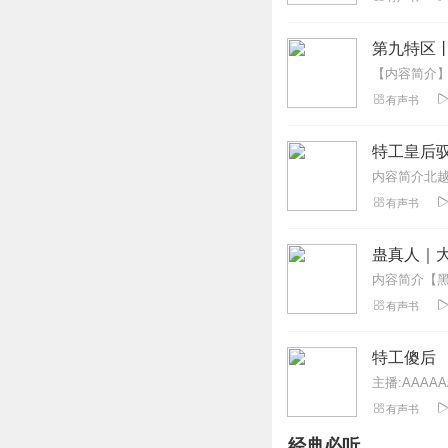
L小梁同学
已经刷两遍了，好
第九特区
回复
2020-02-28
有声书
仙儿_u1
喜欢听不虐心的剧
特工皇后驭
回复
2019-12-25
有声书
MiaandMe
故事节奏挺快的，
蛊真人｜大
杯水恨不得写三集
回复
2020-10-02
有声书
小玉梅花
特工傻后
我想知道那个是男
主播:AAAAA
回复
2020-01-24
有声书
经典必听
音之天籁520