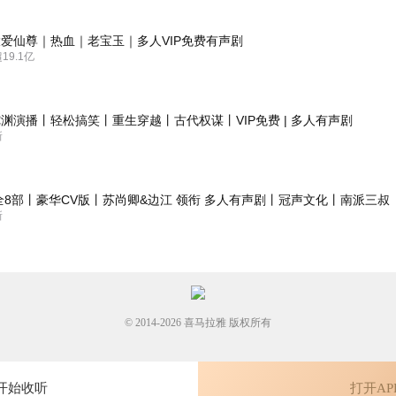
这部作品在望而生味组的全心全力演播下太有趣啦，大结局也好萌，好喜
爱仙尊｜热血｜老宝玉｜多人VIP免费有声剧
味组点赞啦，感谢大家们的倾力合作！
9.1亿
渊演播丨轻松搞笑丨重生穿越丨古代权谋丨VIP免费 | 多人有声剧
议，明明是多人播，但是标签写的是单人，结果遗漏了很多喜欢多人播的
新
全8部丨豪华CV版丨苏尚卿&边江 领衔 多人有声剧丨冠声文化丨南派三叔
新
© 2014-
2026
喜马拉雅 版权所有
开始收听
打开AP