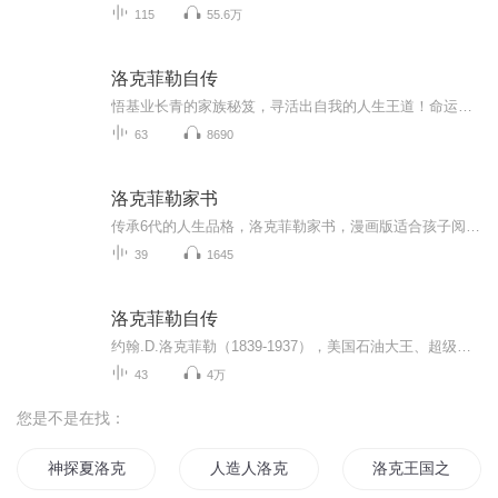
115
55.6万
洛克菲勒自传
悟基业长青的家族秘笈，寻活出自我的人生王道！命运赐予我们的不是失望之酒，而是机会之杯！
63
8690
洛克菲勒家书
传承6代的人生品格，洛克菲勒家书，漫画版适合孩子阅读，也可以亲子共读，推荐如果有版权问题，请私信哦，感谢支持与信任！
39
1645
洛克菲勒自传
约翰.D.洛克菲勒（1839-1937），美国石油大王、超级资本家，美孚石油公司（标准石油）创办人。自16岁从商到55岁退休，洛克菲勒创造了美国的商业神话，从无到有创建起自己的财富大厦，谱写了平民阶层奋斗崛起之歌，是“美国精神”的耀眼典范，被誉为“窥见上帝秘密的人”。
43
4万
您是不是在找：
神探夏洛克之华生是女人
人造人洛克
洛克王国之系统人