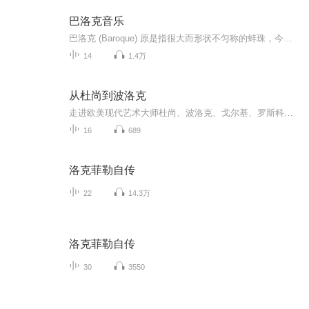
巴洛克音乐
巴洛克 (Baroque) 原是指很大而形状不匀称的蚌珠，今天‘巴洛克’单纯指十七世纪的艺术及其独特的风格。古典音乐不但能提升人们的精神，把人类的心灵从世俗的烦嚣中释放出来，对人脑吸收和记忆也具有极大的影响。巴洛克音乐每分钟60拍，节拍稳健庄重，刚好和 人脑放松而清醒时的a波频率同步。音乐刺激了头脑天生的模式，强化了它们从事逻辑推理的功能，不但对於数理智能有提升作用，更适合於语言的学习。...
14
1.4万
从杜尚到波洛克
走进欧美现代艺术大师杜尚、波洛克、戈尔基、罗斯科、纽曼、普吕东、毕加索，以及达达主义者的艺术于真实生活展示东方思想，对于美国当代艺术的影响，领略当代行为艺术家的另类艺术思考，中国当代艺术界之现状……艺术事变是由一个一个风格，一个一个大师...
16
689
洛克菲勒自传
22
14.3万
洛克菲勒自传
30
3550