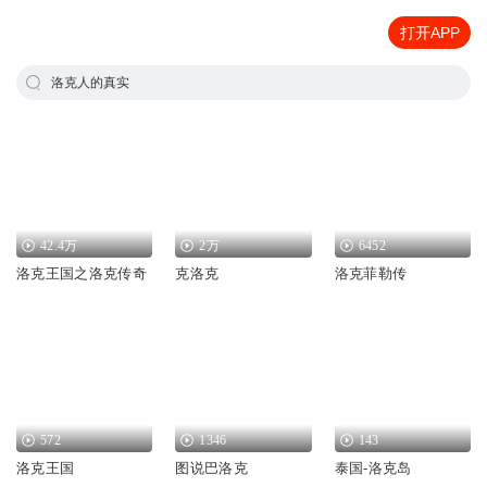
打开APP
洛克人的真实
42.4万
2万
6452
洛克王国之洛克传奇
克洛克
洛克菲勒传
572
1346
143
洛克王国
图说巴洛克
泰国-洛克岛