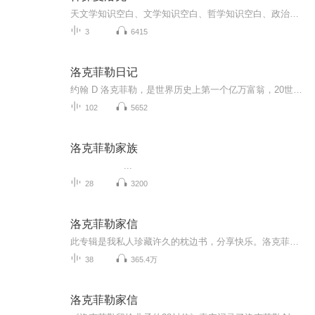
天文学知识空白、文学知识空白、哲学知识空白、政治学不及格--这就是夏洛克·福尔摩斯。可是，这又有什么关系？对这位世界上最伟大的私家侦探来说，能否完成缜密绝伦的推理、能否厘清最扑朔迷离的案情、能否破解最匪夷所思的案件、能否挑战最惊险刺激的冒...
3
6415
洛克菲勒日记
约翰 D 洛克菲勒，是世界历史上第一个亿万富翁，20世纪最伟大的企业家之一。不同于洛克菲勒信札，本书是他自1853年上学时期到1928年写给自己的日记，记录了这个亿万富翁的成长-创业-发展-回归的历程。跟着本书的脚步，感同身受地去体会他从一个穷孩子到世界首富的过程，你会感受到，他的成功不是偶然，而是必然。而且，以他拥有的自律、勇敢和坚持，相信即使他出生在当代，依然还会成为亿万富翁。
102
5652
洛克菲勒家族
...
28
3200
洛克菲勒家信
此专辑是我私人珍藏许久的枕边书，分享快乐。洛克菲勒作为倍受议论的世界上第一位亿万富翁，他白手起家的发迹史打造成世界顶级炼油商的绝对地位令无数人为止羡慕，这无疑是美国梦的代表。赤裸裸的人性对白，直击灵魂深处，包含传奇色彩的人生，值得每一位...
38
365.4万
洛克菲勒家信