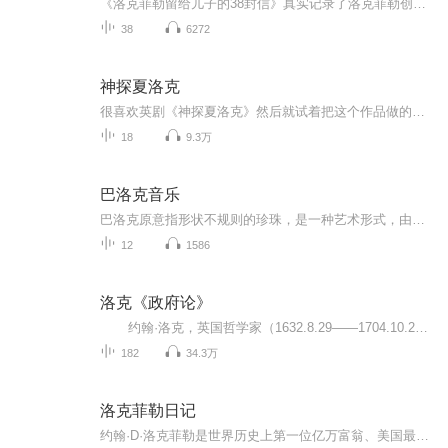
《洛克菲勒留给儿子的38封信》真实记录了洛克菲勒创造财富神话的种种业绩。从书中人们不仅仅可以看到洛克菲勒优良的品德、卓越的经商才能，还可窥见一代巨富创造财富的谋略与秘密。
38
6272
神探夏洛克
很喜欢英剧《神探夏洛克》然后就试着把这个作品做的现代一些，配乐也都是英剧的音乐。 欢迎大家加我的QQ群：789791330
18
9.3万
巴洛克音乐
巴洛克原意指形状不规则的珍珠，是一种艺术形式，由于这种艺术风格的盛行后人称之为巴洛克时期。这个时期出产的音乐作品就称为巴洛克音乐。巴洛克时期是西方艺术史上的一个时代，大致为17世纪。其最早的表现在意大利为16世纪后期，而在某些地区，主要是德...
12
1586
洛克《政府论》
约翰·洛克，英国哲学家（1632.8.29——1704.10.28）。他深受笛卡尔哲学的影响，穷其一生而不为独断论所困扰。他开创了经验主义，也是第一个全面阐述宪政民主思想以及提倡人的“自然权利”的哲学家， 他的政治理念深远地影响了美国、法国、英国...
182
34.3万
洛克菲勒日记
约翰·D·洛克菲勒是世界历史上第一位亿万富翁、美国最著名的企业王朝的创建人，20世纪最伟大的企业家之一。本书详细披露了洛克菲勒本人的发家之秘与经营智慧。为约翰·D·洛克菲勒本人所写日记，由美国《财富》杂志首席经济学家迈克尔·D·波顿整理、点评...