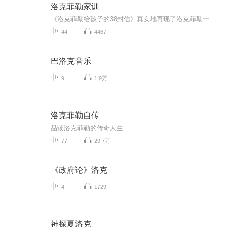
洛克菲勒家训
《洛克菲勒给孩子的38封信》真实地再现了洛克菲勒一生的思想精华，其中既饱含了一个父亲对孩子殷切的希望与切实的指导，也有着作为人类历史上第一个亿万富翁的财富谋略与管理才华。这38封信将帮助所有渴望成功的普通人找到自己的人生方向，创造辉煌的未来...
44
4467
巴洛克音乐
9
1.9万
洛克菲勒自传
品读洛克菲勒的传奇人生
77
29.7万
《政府论》洛克
4
1729
神探夏洛克