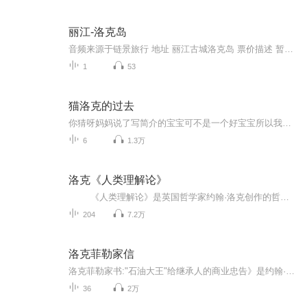
丽江-洛克岛
音频来源于链景旅行 地址 丽江古城洛克岛 票价描述 暂无 开放时间 8:00~18:00 乘车信息 暂无
1
53
猫洛克的过去
你猜呀妈妈说了写简介的宝宝可不是一个好宝宝所以我要当一个好宝宝
6
1.3万
洛克《人类理解论》
《人类理解论》是英国哲学家约翰·洛克创作的哲学著作，首次出版于1690年。是洛克关于经验论的哲学著作，它的任务是探究知识的性质和人类探究真理的能力。全书分为四卷：第一卷的内容是批评“天赋观念”论；第二卷主要研究作为知识的来源的“观念”，说明“实体”、“样式”、“关系”这些复杂观念是如何形成的；第三卷关注的是“话语”，阐述关于“概念”的学说、“名义本质”与“实在本质”学说；第四卷是“知识与意见”，阐述了洛克的知识论。《人类理解论》论述的是认识论问题。这是一部至洛...
204
7.2万
洛克菲勒家信
洛克菲勒家书:"石油大王"给继承人的商业忠告》是约翰·D·洛克菲勒给他的儿子小约翰·D.洛克菲勒的私人信札的汇编，这些信札是洛克菲勒不愿意公开的，以遗嘱形式珍藏的贵重物品。信札"透露了太多洛克菲勒家族的商业秘密与经营智慧，《洛克菲勒家书:"石油大王"给继承人的商业忠告》绝对是一本培养伟大企业家的无可比拟的教材……"洛克菲勒这些信札的价值正如艾伦·格林斯潘所说:"比洛克菲勒家族富可敌国的全部财富还要宝贵。
36
2万