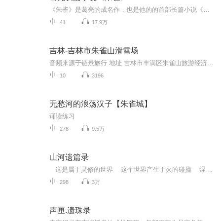
《朱雀》是葛亮的成名作，也是他的的首部长篇小说《朱雀》，一鸣惊人，荣获“亚洲周刊十大华文好书”奖，入围华语文学传媒大奖新人奖决选作品。著名评论家王德威当年点评说：“徘徊在南京的史话和南京的神话之间，《朱雀》展现的气派为葛亮同辈作家所少见...
41
17.9万
吉林-吉林市朱雀山滑雪场
音频来源于链景旅行 地址 吉林市丰满区朱雀山旅游经济开发区内 票价描述 周一-周五：90元；周六、周日：100元；节假日：100元 开放时间 8:00-16:00 乘车信息 朱雀山滑雪场自驾车路线：从吉林市市区的吉林大桥出发，南行8公里，即可到达。朱雀山滑雪场乘车...
10
3196
无愁河的浪荡汉子【朱雀城】
诵读练习
278
9.5万
山河遗篇录
这是属于灵修的世界 这个世界产生于火的碰撞 涅槃真火主生，地狱冥火主轮回 地狱冥火落入人间，成为了他的灵根 神凰泯灭，涅槃真火变成了她的天赋 他们本是一对青梅竹马，应该两小无猜的长大 可，这个世界总有意外 ...
298
3万
声匣.遗珠录