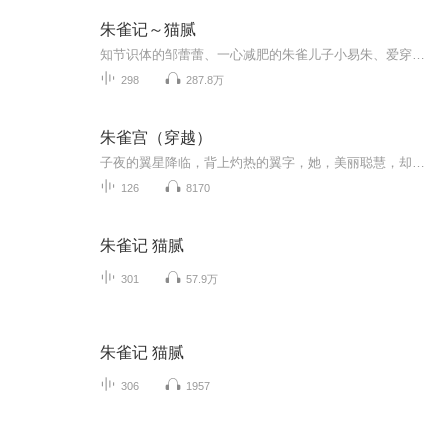
朱雀记～猫腻
知节识体的邹蕾蕾、一心减肥的朱雀儿子小易朱、爱穿ARMANI的老猴、忠心耿耿的莫杀、慈悲智慧的叶相、老谋深算的斌苦、怕老鼠的唐僧、苦命的二郎神、背着米奇林书包的菩萨、阴险狡诈的西方血族、柔情似水的嫦娥、莫名其妙的玉帝和道家阴谋，还有奉玉帝之命下凡的秦梓儿，他们在易天行成佛的过程中，或推波助澜，或心怀不轨，或阴谋使坏……原来长翅膀的不一定是天使。原来菩萨是这样炼成的。
298
287.8万
朱雀宫（穿越）
子夜的翼星降临，背上灼热的翼字，她，美丽聪慧，却又天生失聪……星宿转世的她，是否注定了一生与爱情无缘？繁花落，碧无间。...
126
8170
朱雀记 猫腻
301
57.9万
朱雀记 猫腻
306
1957