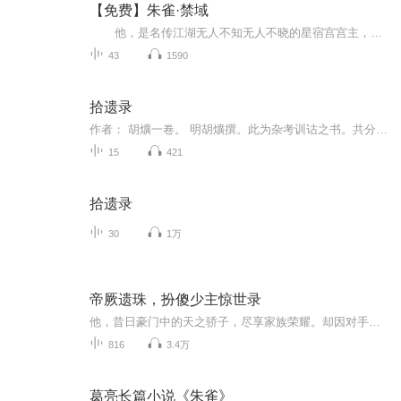
【免费】朱雀·禁域
他，是名传江湖无人不知无人不晓的星宿宫宫主，人称神医星宿。 坐拥星宿宫，无人不仰慕其名，一带绝世人儿。然而又有谁人真正读懂了他呢？为了心爱的人，暗杀、威逼、利用、使毒，无所不用其极，就连身体都可以出卖，然而心爱的人无非只是...
43
1590
拾遗录
作者： 胡爌一卷。 明胡爌撰。此为杂考训诂之书。共分六类,一论语,二孝经,三孟子,四小学,五经说,六俪考。援引采辑,颇有根据。如其小学类中,据参同契证急就篇之老复丁。据诅楚文在秦惠文王二十六年,知小篆非韧自李斯。……其俪考类中,论文考古,亦多可采。...
15
421
拾遗录
30
1万
帝厥遗珠，扮傻少主惊世录
他，昔日豪门中的天之骄子，尽享家族荣耀。却因对手精心策划的阴谋，一夕之间，家族崩塌，辉煌不再。在生死边缘苦苦挣扎后，他带着妹妹惊险逃出。为谋生存，更为复仇，悄然潜入敌人核心地带。在这看似光鲜实则暗流涌动的新身份下，他不得不藏起自身锋芒，...
816
3.4万
葛亮长篇小说《朱雀》