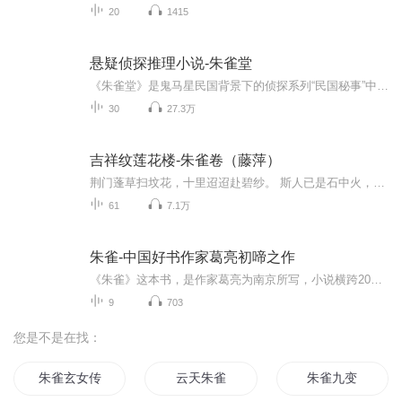
20
1415
悬疑侦探推理小说-朱雀堂
《朱雀堂》是鬼马星民国背景下的侦探系列“民国秘事”中的第二部。以夏氏兄妹为主线人物，讲述围绕他们身边发生的离奇案件。
30
27.3万
吉祥纹莲花楼-朱雀卷（藤萍）
荆门蓬草扫坟花，十里迢迢赴碧纱。 斯人已是石中火，何事隙中寻少骅。 在佛州清源山的普渡寺与百川院中有一条秘道相连， 秘道中赫然发现一具被剥了皮的焦尸； 马家堡数人离奇死亡，杀人的竟然是一只断臂； 江湖财主金满堂受惊而死。山庄内珍藏的稀世珍宝“泊蓝人头”不翼而飞…… 究竟是鬼怪作乱还是人心叵测？ 可移动的“吉祥纹莲花楼”里隐藏了多少不为人知的秘密？ 不识医术的“神医”李莲花又如何抽丝剥茧。将真相层层揭开？
61
7.1万
朱雀-中国好书作家葛亮初啼之作
《朱雀》这本书，是作家葛亮为南京所写，小说横跨20世纪3个年代，从民国到解放战争，描写了三代母女的感情经历，还原了作者记忆之下的青春底色。
9
703
您是不是在找：
朱雀玄女传说
云天朱雀
朱雀九变