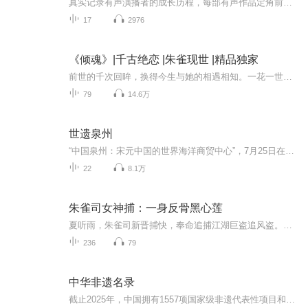
真实记录有声演播者的成长历程，每部有声作品定角前，数十人争夺同一角色——这里收录的是技术达标却未能上线的声音样本。主要但不限于涵盖悬疑·言情·玄幻等系列，每集3-5分钟：完整还原有声试音文本分析，演绎，后期技术拆解等，不是配音展示，是声音创...
17
2976
《倾魂》|千古绝恋 |朱雀现世 |精品独家
前世的千次回眸，换得今生与她的相遇相知。一花一世界，一叶一追寻，一曲一场叹，一生为一人。当情义两难全时，他舍义守护地她在旁；红河岸上冷然无悔的一笑：“为了她，负尽天下又何妨！”爱得彻底，爱得铭心，只因对她的情，太深；不离不弃，生死相随，...
79
14.6万
世遗泉州
“中国泉州：宋元中国的世界海洋商贸中心”，7月25日在第44届世界遗产大会上顺利通过审议，列入《世界遗产名录》，成为中国第56处世界遗产。申遗遗产点22处包括了海洋贸易行政管理机构与设施遗址、宗教建筑和造像、文化纪念地史迹、陶瓷和冶铁生产基地，以...
22
8.1万
朱雀司女神捕：一身反骨黑心莲
夏听雨，朱雀司新晋捕快，奉命追捕江湖巨盗追风盗。她千里追凶，终于在边陲小镇洛西城寻到目标，却遭遇意外，追风盗离奇死亡。 一场意外，夏听雨结识了洛西城神秘酒楼老板薛靖南。薛靖南风流倜傥，玩世不恭，却总在关键时刻展露令人捉摸不透的深沉。两人...
236
79
中华非遗名录
截止2025年，中国拥有1557项国家级非遗代表性项目和44项联合国教科文组织非遗名录项目，总量居全世界第一，涵盖民间文学、传统技艺、戏剧等是大门类。已建立国家、省、市、县四级保护体系，涵盖10万余项非遗项目。快和我一起了解并保护、传承吧！