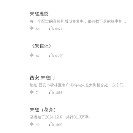
朱雀涅槃
每一个配过的音频和后期修复中，都有数不尽的故事和无数次的修改替换，每一次反复回顾，都会感觉自己当时好LOW……
58
5477
《朱雀记》
87
5.2万
西安-朱雀门
地址 西安市碑林区南广济街与朱雀大街相交处，永宁门西侧 票价描述 无需门票。包含在西安城墙景区门票54元内。 开放时间 4月1日-4月30日：8:00-18:00，5月1日-10月31日：8:00-19:00，11月1日-次年3月31日：8:00-18:00。 乘车信息 暂无 音频来源于链景旅行
7
1068
朱雀（葛亮）
录播始于2024.12.6，共计31.3万字
49
1900