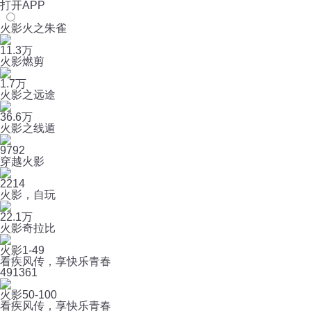
打开APP
火影火之朱雀
11.3万
火影燃剪
1.7万
火影之远途
36.6万
火影之线遁
9792
穿越火影
2214
火影，自玩
22.1万
火影奇拉比
火影1-49
看疾风传，享快乐青春
49
1361
火影50-100
看疾风传，享快乐青春