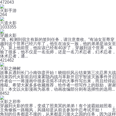
47
2043
火影手游
2
64
六道火影
103
3355
穿越火影
“滴，检测到宿主有新的签到任务，请注意查收。”有油女至尊穿
越到这个世界已经六年了，他生在油女一族，他的弟弟是油女至
乃。算上他前世，他应该已经有40岁了，穿越到这个世界，体
验了很多，他不仅是一名虫师，还是一名刀术忍者，幻术忍者，
体术忍者，通...
42
1462
火影之榊树
故事从遇到长门小南弥彦开始！晓组织风云结束第三次忍界大战
结束四代火影前后结束雾隐内战与革新开启宇智波灭族事件开启
作者会一一将漫画中很多语焉不详的大事件写出来，而且经得起
推敲。希望大家多多收藏推荐，给作者一些写作上的鼓励，谢谢
注：本文以火影漫画为基准，动画改编部分则有选择性的选用...
8
452
火影之邪帝
穿越到火影的世界，变成了照美冥的弟弟！有个波霸姐姐照着，
主角修炼一路顺风，风骚却是从前去参加中忍考试开始！ 主
角别的任务都是不接的，从来都是只接火之国的任务，因为这样