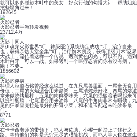
就可以多多碰触木叶中的美女，好实行他的勾搭大计，帮助姐姐
挖些墙角过来！
19
2645
火影忍者
火影忍者手游转发视频
237
12.4万
火影丨同人
罗伊魂穿火影世界“叮，神级医疗系统绑定成功”“叮，治疗自来
也，获得亲热天堂全集”“叮，治疗旗木朔茂，获得顶级刀术”忍界
大战上，流传着这样一个传说：遇到黄色闪光，可以不跑。遇到
木叶白牙，可以一战。如果遇到一个医疗忍者问你有没有病，
跑！不要...
185
6602
火影的俘虏
料理人秋道石铭曾经这么说过：在九只尾兽里面，一尾毫无食用
价值，二尾的火焰适合用来熬粥，三尾清炖最好吃，四尾的熔遁
拿来做烧烤最棒，五尾的肉鲜香味美，六尾的强酸溶液喝起来可
以提神醒脑，七尾适合用来油炸，八尾的牛角肉非常有嚼劲，九
尾的狂暴查克拉是最好的开胃小菜，和求道玉配起来吃效果最
佳...
8
771
火影忍者
在卡卡西老师的带领下，鸣人与佐助、小樱一起踏上了修行之
路。等待他们的将是无穷无尽的艰险挑战，而鸣人等人也在这生