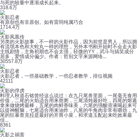
与死的较量中逐渐成长起来。
31
8.6万
火影忍者
有原创也有非原创。如有雷同纯属巧合
17
14.4万
火影凤凰传
另类的火影故事，不一样的火影作品，因为前世是男人，所以拥
有流氓本色和大蛇丸一样的理想，另外本书刚开始时不会走火影
主线剧情，主角初期也不会太强，轻微的YY，武斗与搞笑成分
居多，爱情成分偏少。作者：哲别文字来源网络...
305
57.8万
火影忍者
火影忍者，一些基础教学，一些忍者教学，排位视频
4
2111
火影的俘虏
料理人秋道石铭曾经这么说过：在九只尾兽里面，一尾毫无食用
价值，二尾的火焰适合用来熬粥，三尾清炖最好吃，四尾的熔遁
拿来做烧烤最棒，五尾的肉鲜香味美，六尾的强酸溶液喝起来可
以提神醒脑，七尾适合用来油炸，八尾的牛角肉非常有嚼劲，九
尾的狂暴查克拉是最好的开胃小菜，和求道玉配起来吃效果最
佳...
8
361
火影之祸害