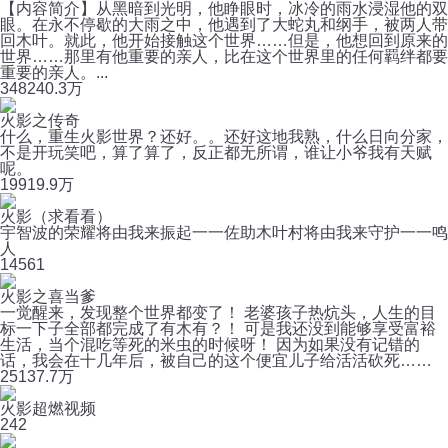
【内容简介】从黑暗到光明，他睁眼时，冰冷的雨水浸湿他的双
眼。在永不停歇的大雨之中，他遇到了大蛇丸和纲手，被两人带
回木叶。就此，他开始接触这个世界……但是，他想回到原来的
世界……那里有他重要的亲人，比在这个世界里的任何羁绊都要
重要的亲人。...
348
240.3万
火影之传奇
什么，重生火影世界？还好。。还好这地我熟，什么日向分家，
不是开玩笑吧，算了算了，反正都无所谓，谁让小爷我有天赋
呢。
199
19.9万
火影（求看看）
宇智波的荣耀将由我来振起一一佐助木叶村将由我来守护一一鸣
人
14
561
火影之喜当爹
一觉醒来，发现整个世界都变了！ 老婆孩子热炕头，人生的目
标一下子全部都完成了有木有？！ 可是我还没到能够享受富裕
生活，当个混吃等死的米虫的时候呀！ 因为如果没有记错的
话，我会在十几年后，被自己的这个便宜儿子给活活砍死……
251
37.7万
火影超燃视频
2
42