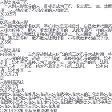
火影之究极下忍
一个来到火影世界的人，目标是成为下忍，安全度过一生。然而
却一步步地改变了不想改变的人物命运。
388
3.5万
妖尾火龙在火影
主角因为泡澡看着妖尾，手机掉水里直接爆炸。自己做梦把四尾
人柱力给揍了，醒来一看发现梦是真的，从此开启不一样的火影
世界。查克拉和魔法交融在尾田羽泷身上。吃火回蓝，成就最
强。遇见斑爷时，敢不敢先让我睡着，小爷我做梦都能灭了你。
10
556
火影之最强
内容简介： 主角穿越到战火纷飞的第三次忍界大战时期，将
一步步变的强大，超越一个个强者，最终站在忍界的颠峰。没有
是非，没有善恶最终只为了生存下去，生存是主角的第一法则。
主角只有一个老婆，绝对不后宫是本书第二法则。 没有内
功，没有修真，...
303
19.2万
火影制霸系统
163
32.7万
您是不是在找：
倾世朱雀谣
朱雀修凡
朱雀超人
朱雀武神
朱雀大人的进化之路
朱雀
临凡
朱雀纪元
朱雀神帝
朱雀之恋
柒灵朱雀
朱雀之王女归来
大唐朱
雀图
我心里有朱雀
朱雀玄女传说
朱雀国散记
网游之朱雀记
神兵之
朱雀
朱雀遗世录
云天朱雀
朱雀九变
© 2014-
2026
喜马拉雅 版权所有