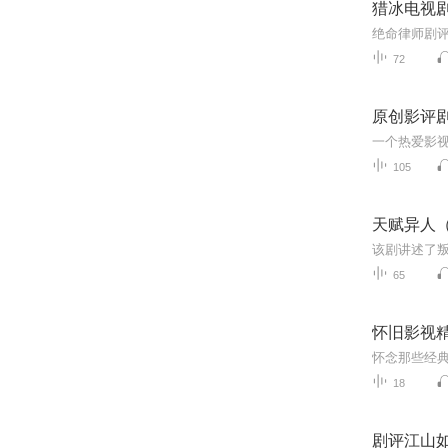
猎冰电视
绝命律师剧
72
原创影评
一个热爱影
105
天赋异人
65
怀旧影视
怀念那些经
18
剧评江山