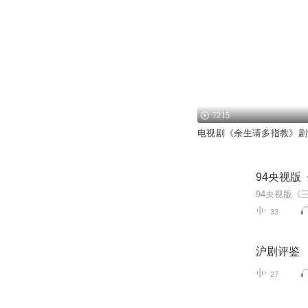
7215
电视剧《余生请多指教》剧
94央视版
33
沪剧评鉴
27