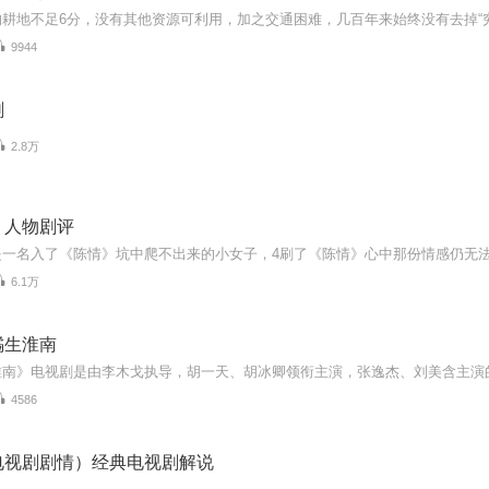
9944
剧
2.8万
》人物剧评
6.1万
橘生淮南
4586
电视剧剧情）经典电视剧解说