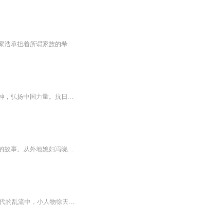
岭南西樵村，曾经人丁兴旺的何家，如今却只剩下何家浩这一个独子。乖巧、内向的学霸何家浩承担着所谓家族的希望，然而他的内心却一直藏有一个秘密，八年后，一个让他一直心怀愧疚想要弥补的人，终于又出现在了西樵村..
长沙会战之前，一段险象环生却不失热血信仰，致敬无名英雄的谍战传奇，旨在传递中国精神，弘扬中国力量。抗日战争时期，爱国青年云弘深与闻夜鸣在善恶交织的疑云迷雾下，局中设局、步步为营，在国恨面前放下家仇，将自己设为死棋，挖出潜伏在国军内部的日...
主要展现了以冯晓琴和顾清俞这一对姑嫂为代表的上海市民们，在生活泥沼中孜孜不倦努力的故事。从外地媳妇冯晓琴大着肚子嫁到顾家算起，已经有十年了，而大姑姐顾清俞却一直提防着这个把“改变命运”写在脸上的女人。冯晓琴督促老公顾磊向双胞胎姐姐顾清俞...
1937年，日本帝国主义悍然发动侵华战争，中华民族从此进入了生死存亡的关键时期。在时代的乱流中，小人物徐天的命运不由自主地发生翻天覆地的改变。徐天原本是一个有色盲缺陷的普通小会计，谁知竟意外卷入了地下党和日寇的火并厮杀中。地下党人为理想捐弃生命的崇高品德感染了徐天，于是他利用自己机敏的头脑协助爱国者运送重要物资。在此期间，他结识了铁林、金爷等有着复杂背景的人，更邂逅了恍若仙姝的美丽女子田丹。晦暗乱世下上海滩的传奇，徐天不仅见证，还将参与历史变革的重要时刻……