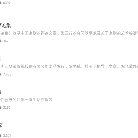
6397
评论集
评论集》收录中国京剧的评论文章，梨园行的奇闻轶事以及关于京剧的艺术鉴赏
367
剧
7.4万
情
任性骄纵的江湖一直生活在服装
3152
家
3.3万