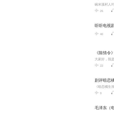
26
听听电视
46
《陈情令
22
剧评暗恋
9
毛泽东（