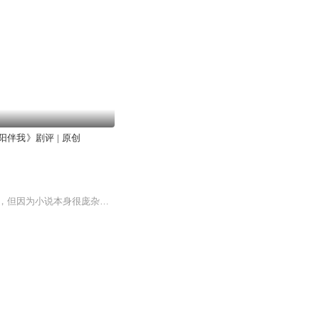
伴我》剧评 | 原创
94央视版《三国演义》电视剧，是许多人的三国启蒙影视教材。虽然它拍得足够用心和精彩，但因为小说本身很庞杂，所以电视剧剧本做了许多改编，这些改编一度会让观众，认为就是小说的情节。接下来，我将一集一集解说，将电视剧和小说做一个对比赏析，让大家能够更充分得了解《三国演义》这部小说的魅力。