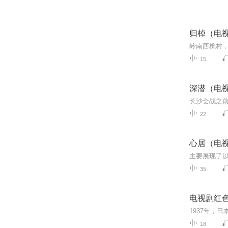
归棹（电
15
深潜（电
22
心居（电
35
电视剧红
18