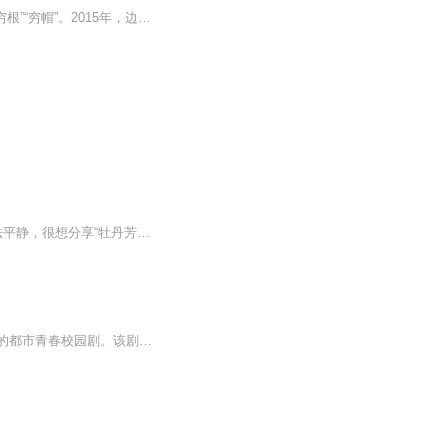
碗米溪村人均耕地不足6分，没有其他资源可利用，加之交通困难，几百年来始终没有去掉“穷根”“穷帽”。2015年，边城县石溪镇副镇长，会说苗语、土家话的优秀青年干部濮泉生的到来逐步改变了碗米溪村的状况。在党的领导下，濮泉生用好“精准扶贫”政策，从...
大家好，我是一名入了《陈情》坑中爬不出来的小女子，4刷了《陈情》心中那份情感仍无法平静，很想分享“牡丹芳主”的几篇文章，问我为什么不是我的文章？嘤嘤嘤……因为她有才，我沒有～～本人并非专业，此次录音只为寄托对《陈情令》的思念之情。
《暗恋橘生淮南》电视剧是由李木戈执导，胡一天、胡冰卿领衔主演，张逸杰、刘美含主演的都市青春校园剧。该剧根据八月长安的同名小说改编，讲述了洛枳与盛淮南长达十五年从暗恋到相恋的青春成长故事。洛枳与盛淮南儿时曾在婚礼上见过并一起玩耍，因家庭变...