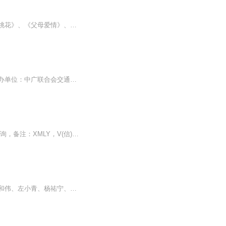
该系列全部为剧评，多为经典剧和热播剧，比如：《甄嬛传》、《知否》、《三生三世十里桃花》、《父母爱情》、《我的前半生》、《梦华录》等等
指导单位：中华全国新闻工作者协会、中国广播电影电视社会组织联合会、中国传媒大学主办单位：中广联合会交通宣传委员会、中广联合会广播剧微剧委员会、中国广播剧研究会、贵州广播电视台、浙江省广电学会承办单位：浙江交通之声、贵州交通广播、义乌市融媒体中心 协办单位：全国交通广播播出机构
本人有：张情三的付费文章合集（104篇）等等资料，比如，强者思维，帝王学，欢迎加V咨询，备注：XMLY，V(信)：Yongyuan89898989
剧情分析，电视剧评说。《上阳赋》是由侯咏、程源海执导，章子怡领衔主演，周一围、于和伟、左小青、杨祐宁、隋源、史可、刘端端、袁弘、赵雅芝、惠英红、郭家铭等联袂主演的古装历史剧 。该剧根据寐语者的小说《帝王业》改编，讲述了王儇与萧綦因为一场权...