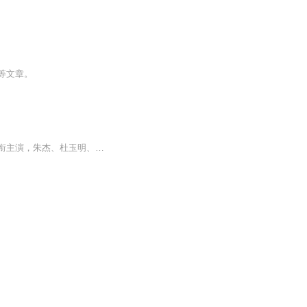
等文章。
《雪豹》是由浙江华策影视股份有限公司出品发行，陈皓威、杜玉明执导，文章、陶飞霏领衔主演，朱杰、杜玉明、耿长军、潘泰名、刘立伟、李卓霖、一真、张若昀、乔鹏樾联合主演，王奎荣、于震、吴秀波、何政军、侯天来、王珂、黄俊鹏友情出演的抗战题材电视...