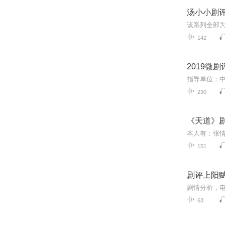
汤小小剧
142
2019微剧
230
《天道》
151
剧评上阳
63