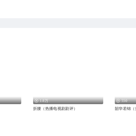
1.8万
550
折腰（热播电视剧剧评）
韶华若锦（