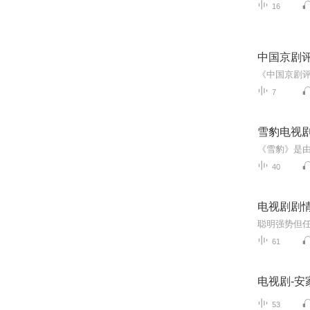
16
中国京剧
《中国京剧
7
雪豹电视
40
电视剧剧
聪明强势但
61
电视剧-安
53