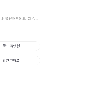
该剧讲述了靖安王府世子萧无衣，与被迫嫁入靖安王府成为其世子侧妃的太傅之女谢嘉鱼在共同破解身世谜团、对抗朝堂阴谋的过程中，从契约夫妻逐渐发展为生死相守的知己的故事该剧讲述了靖安王府世子萧无衣，与被迫嫁入靖安王府成为其世子侧妃的太傅之女谢嘉...
重生清朝影视剧
穿越电视剧之不死不休
我的电视剧世界
与电视剧同行
花痴意外穿越电视剧