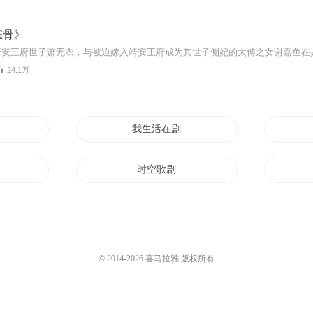
雀骨》
24.1万
本
我生活在剧本里
人生
时空歌剧
我们一起电视剧中见
集
影视剧圆梦行动
© 2014-
2026
喜马拉雅 版权所有
剧情人物
剧情我为王