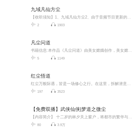
九域凡仙方尘
【收听须知】1、九域凡仙方尘2、由于音频节目更新的比较慢，如想快速阅读小说文字版的全部章节，请在微信中搜索公/众/号【毛毛虫文学】，关注后，并在公/众/号中回复：【936】，便可快速阅读小说文字版全集。（注意：需要在公/众/号中回复才有效哦）
2
1903
凡尘问道
书籍信息:本作品《凡尘问道》由美女嫦娥创作，美女嫦娥出品的原创古言仙侠爱情故事，主角为林羽、沈清辞，剧情围绕‘爱情与修仙的平衡’展开，与平台内其他同名字作品无关联，感谢支持原创。内容重点:《凡尘问道》100集全景式仙侠爱情故事简介： 清风村的...
5
1149
红尘悟道
红尘万般际遇，皆是一场修心之行。在这里，拆解潜意识力量，疗愈原生情绪与情感烦恼，领悟财富底层心性逻辑。
197
3523
【免费双播】武侠仙侠|梦道之微尘
【内容简介】 十二岁的林夕关上窗户，将都市的繁华与喧闹拒之窗外，上床躺下，林夕是从小在孤儿院长大的，院长没敢告诉他他的亲生父亲或者母亲将他偷偷放在了广场，那个时候，林夕不足一岁。当然，后来林夕也知道了，孤儿院的孩子，大多都是这么来的。直...
80
3.9万