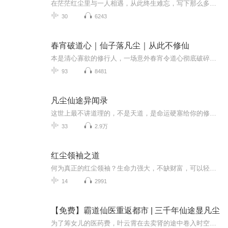
在茫茫红尘里与一人相遇，从此终生难忘，写下那么多情丝婉转的诗词，却也难解失去真爱的伤感。然而，无论他们最终是否能白头偕老，他们都真切地爱过。他们流传下来的那么温柔缱绻的诗词文字，镌刻下了他们对一个人深深的爱，以及为对方写下的那些哀婉缠绵的情话。每每暮色四合时，便不自觉地以他们那些温柔缱绻的诗词为引，追随着他们的字句，循着他们爱过的痕迹，让他们的爱情轻轻跃然纸上。你若一读，便可知晓，那时的爱情，炽热缠绵；那时的日色虽慢，相思却入骨。
30
6243
春宵破道心｜仙子落凡尘｜从此不修仙
本是清心寡欲的修行人，一场意外春宵令道心彻底破碎。红尘诱惑接踵而来，绝色佳人相继现身，温柔乡中再难抽身。弃道入尘后，爱恨情欲间辗转，美女环绕左右，一路风流一路爽，开启全新快意人生。
93
8481
凡尘仙途异闻录
这世上最不讲道理的，不是天道，是命运硬塞给你的修仙剧本。正经修仙卷生卷死，搞笑上路反而直通大道。没有热血鸡汤，只有被迫营业的凡人，和一个比一个离谱的成仙打开方式。 凡尘很大，仙途很怪。每一个故事，都在告诉你：有些路，不是你选的，是生活硬把...
33
2.9万
红尘领袖之道
何为真正的红尘领袖？生命力强大，不缺财富，可以轻松驾驭钱有灵魂真爱，无情执，不被捆绑，明白如何直击对方灵魂！无数人追随和认可，能让人醒来！掌握生命进化规律和时代大势！坚信真理，信到超越所有人的想象！能量无穷，度一切苦厄，无所不能的神力！
14
2991
【免费】霸道仙医重返都市 | 三千年仙途显凡尘
为了筹女儿的医药费，叶云霄在去卖肾的途中卷入时空裂缝，落入仙界。三千年修炼，叶云霄成为无上仙医，他横渡时空之海，九死一生回归凡间，发现才过了仅仅三天。他发誓要让受尽委屈的妻子成为最耀眼的女王。他发誓要让被冷落的女儿成为最幸福的公主。不要...