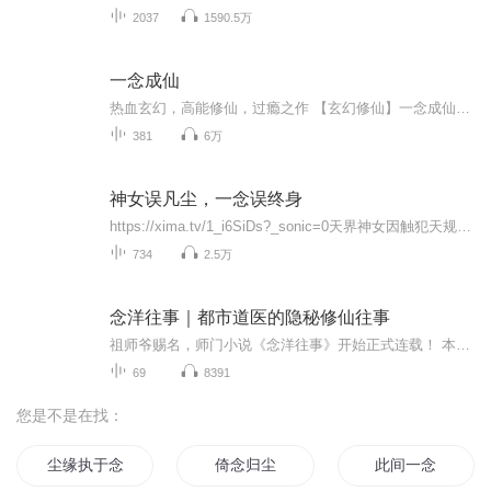
2037
1590.5万
一念成仙
热血玄幻，高能修仙，过瘾之作 【玄幻修仙】一念成仙｜高能热血 | 精品有声剧【内容简介】古荒万物，一念皆空，万物怨生，万物怨死，仙有道，魔亦有道，一念成仙，一怨成魔……欢迎大家收听本专辑，喜欢的话记得一定要点点订阅，避免迷路哦~
381
6万
神女误凡尘，一念误终身
https://xima.tv/1_i6SiDs?_sonic=0天界神女因触犯天规，自愿褪去仙骨，投胎转世，到人间修行赎罪、寻找真爱。她忘却前尘，以凡人之躯历经红尘悲欢，随手送出的寻常物件，却屡屡被人当成定情信物，引来无数误会与纠缠。她一次次认真解释：这真的不是定情信...
734
2.5万
念洋往事｜都市道医的隐秘修仙往事
祖师爷赐名，师门小说《念洋往事》开始正式连载！ 本书以单元剧形式，记录诸位师兄与门派结缘、破迷开悟、次第修行的历程。从初窥门径的懵懂，到勘破业力的清明，皆如实记述，终生笔耕不辍，直至圆满成就 —— 这既是师门修行的备忘录，亦是照见众生的明镜...
69
8391
您是不是在找：
尘缘执于念
倚念归尘
此间一念