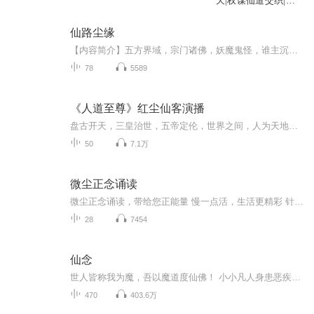
天|权谋仙道交织|三
千年执念缠宿命
仙路尘缘
【内容简介】五方界域，宗门诸佛，妖魔鬼怪，谁主沉浮，皆无一不在尔虞我诈，你争我夺，抢夺机缘，以定天机。本是无忧无虑的世俗之人，却皆妄成为大师，意外被科技产物辐射，却遭同门陷害，后被宗门追杀，落魄之际，世俗的友谊能否延续至这修行的世界，依...
78
5589
《人道至尊》红尘仙客演播
盘古开天，三皇治世，五帝定伦，世界之间，人为天地灵长…… 此时正值三皇中的人皇末期，五帝未定，人族也不是天地灵长。 这里是莽苍荒蛮的时代，妖神、邪神、天神，诸神林立，妖魔、邪魔、天魔，群魔乱舞； 万族并存，野蛮生长，统治天下，而人皇已老，人族弱小，被当成祭牲和食粮…… 这不是洪荒，而是狂野奔放的蛮荒！ 回归中国古典神话，书写人族逆袭的蛮荒传奇，敬请阅读《人道至尊》！回顾经典作品，保证每日一更不断，免费听书，喜欢的点赞收藏。
50
7.1万
微尘正念诵读
微尘正念诵读，带给您正能量 慢一点活，生活更精彩 针对人群：希望提升内在自我、内在觉知，更加了解自己 收益：提升专注力和觉察力，缓解压力，提升幸福感，促进良好人际关系
28
7454
仙念
世人皆称我为魔，吾以魔道度仙佛！ 小小凡人身患恶疾，生命垂危迫入魔道，与世挣扎间，被世人追杀唾弃，索性，我就做一个六道天魔！ 身死之人多年后神奇复活，交易之时对方诡异死亡，自己成了凶手，自身被困绝阵，敌人意外陨落，这一切，是巧合？还是阴谋...
470
403.6万