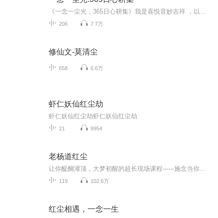
《一念一尘光，365日心耕集》我是喜悦音妙吉祥 ，以声为媒，陪你把每个日子过成诗。 365天，365句生活悟。以禅意看烟火，从晨光到暮雪，把诵经的宁静、念母的温柔、日常的欢喜，都揉进声音里。陪你在喧嚣中，捡得一寸心安。新岁第一天，愿这份感悟，暖到你...
206
7.7万
修仙文-莫清尘
658
6.6万
虾仁妖仙红尘劫
虾仁妖仙红尘劫虾仁妖仙红尘劫
21
9954
老杨道红尘
让你醍醐灌顶，大梦初醒的超长现场课程------施念当你理解了人性的真相，学会一眼洞穿他人的人性弱点，你将能够为所欲为、驭人于无形之中，人生从此立于不败之地，学人性，可以让你在情场、官场和职场混的风生水起。
119
102.6万
红尘相遇，一念一生