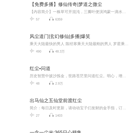
【免费多播】修仙传奇|梦道之微尘
【内容简介】一株草可开混沌，三瓣叶便演鸿蒙一滴水含衍万物，一念间天倾地覆从那以后，他自己取名林夕，正好养父姓林，林夕合在一起便是梦，从此种种过往，不念。这对夫妻对他极好，给林夕冰冷的心里注入了几丝温暖。林夕极为懂得克制自己的欲望，从不要...
57
6359
风尘道门|玄幻修仙|多播|爆笑
乘天大陆最快的男人 陈经寒乘天大陆最刚的男人 罗星乘天大陆最贱的和尚 若去乘天大陆最抗揍的兔子 丰神和来自地球的道士鱼鸟 吃喝嫖赌抽 坑蒙拐骗偷的故事。……欢迎大家收听本专辑，喜欢的话记得一定要点点订阅，避免迷路哦~
490
48.3万
红尘•问道
历史智慧中披沙拣金，世路苍茫里问道红尘。明心，增智，悟道，参世，大家好，我是天行，欢迎来到天行的《红尘问道》。做为觉知者的我们，无时无刻不被“自我觉知、环境觉知、与意义觉知”所追问，我们总是想弄清自己，把握自己；总想知道我们处在一个怎样...
48
2.9万
出马仙之五仙堂前渡红尘
简介：每日及时更新，请动动宝子们发财的金手指，订阅可听到最新内容哦！！！
27
1403
一念一尘光:365日心耕集