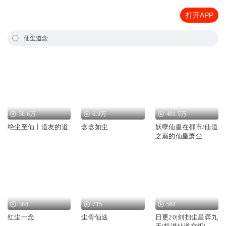
打开APP
仙尘道念
58.6万
6.9万
481.5万
绝尘至仙丨道友的道
念念如尘
妖孽仙皇在都市/仙道
之巅的仙皇萧尘
386
715
584
红尘一念
尘骨仙途
日更20|剑扫尘星弈九