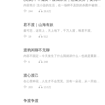
内容简介 沈小染的生活，在一场猝不及防的杀戮中被彻底颠覆，变得支离破碎、面目全非。血海深仇的驱使下，她毅然与一位蛰伏千年的鬼神缔结契约。从此，这段跨越人鬼两界的奇妙缘分就此展开，二人之间的羁绊，恰似命运编织的红线，斩不断，理还乱。世人皆言...
244
26.6万
君不渡｜山海有妖
最可悲，这世上，天上地下，千万人渡，唯君不渡。
19
512
渡鸦闲聊不无聊
内容不固定～今天发生了什么我就讲什么～也就是重新开始录专辑！没用的，过期的，不知道投哪的月票可以丢到我这里来～
6
248
渡心渡己
在心里种花，人生才不会荒芜。没有一朵花，从一开始就是花，也没有一朵花，到最后仍然是花。
203
13.5万
争渡争渡