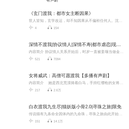
有声剧
《玄门渡我：都市女主断因果》
世人皆知，玄学改运，却不知因果从不偏袒任何人。沈清辞，隐世玄门最后一位女地师，一等地师观星斗，通天断命、镇煞破局、勘尽阴阳。十八岁那年，她奉师命入世历练，本只想安稳渡人、了结红尘因果，却不料跌入一场精心策划的人间骗局。未婚夫借她命格改运...
4
154
深情不渡我|协议情人|深情不寿|都市虐恋|现代言情
内容简介 协议情人关系开始后，时岁一直被姜堰当做金丝雀养着。她要钱，他要人。 半年后，协议终止再无瓜葛。可是关系提前结束，金丝雀跑了。姜堰将人找到时，发疯一样把她拉进怀中禁锢，声音像带了蛊， “时岁，爱我，好不好？”时岁冷笑着推开， “可是...
521
7094
女将威武：高僧可愿渡我【多播有声剧】
内容简介 她是西北荒漠骑着白马，手持红缨枪的女将军，本该纵马天涯，叱咤天下，留一世英明给后人高歌颂话，却留在他身边，生生为他结了一世的痂。 他是佛光普照，普度众生的白衣僧人，本该六根清净，永寂如空，写下无数的佛语度化芸芸众生，却...
217
2.6万
白衣渡我九生尽|猫妖版小骨2.0|寻珠之旅|限免
传说猫有九条命全因体内的九命珠，寻珠之旅由此开始！轻松爆笑，在线养猫！一只一心只想和师父交配的猫精，一个一心只想寻找九命珠的师父，会遇到什么样的故事呢？一颗九命珠一段故事，意料之外又在情理之中！本文系虐心、欢脱、深情、女追男、逗比为一本...
151
14.1万