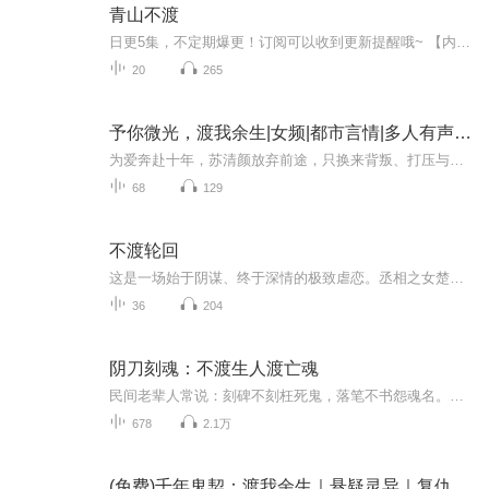
青山不渡
日更5集，不定期爆更！订阅可以收到更新提醒哦~ 【内容简介】 蛇妖滕遇洋于大青山捡到了被流放来青山的小王爷殷离，自此孤寂千年的有了陪伴，无依无靠的有了靠山。二人一起见证了北天太子因爱堕魔，凡间老将因仇堕魔，最终也迎来了他们自己命中的劫数....
20
265
予你微光，渡我余生|女频|都市言情|多人有声|治愈系|女性成长
为爱奔赴十年，苏清颜放弃前途，只换来背叛、打压与行业封杀，人生一夜坠入深渊。雨夜偶遇温柔心外科医生沈慕言，他是黑暗里奔赴而来的星光，默默守护、治愈她满身伤痕。她重拾设计梦想，从职场新人一路逆袭成知名设计师；直面偏执前任的纠缠、职场竞争的...
68
129
不渡轮回
这是一场始于阴谋、终于深情的极致虐恋。丞相之女楚玉蘅与门客魏鹤明原为爱侣，却因一场精心策划的灭门惨案反目成仇，在长达七年的互相折磨中耗尽彼此。直至楚玉蘅含恨而终，魂魄不散，才惊觉所有悲剧皆源于一场更大的权力阴谋。她放弃轮回，滞留幽冥，与...
36
204
阴刀刻魂：不渡生人渡亡魂
民间老辈人常说：刻碑不刻枉死鬼，落笔不书怨魂名。身为祖传三代的刻碑匠，他本守着这铁律度日，只刻安稳碑，不沾阴邪事。可一次为无名荒尸刻碑，意外撞破阴阳禁忌，从此怪事缠身。夜半碑身渗血、荒冢亡魂托梦、山村尘封的凶案接连浮出水面，每一道碑纹都...
678
2.1万
(免费)千年鬼契：渡我余生｜悬疑灵异｜复仇｜大女主｜人鬼恋情｜鬼契｜重生｜救赎