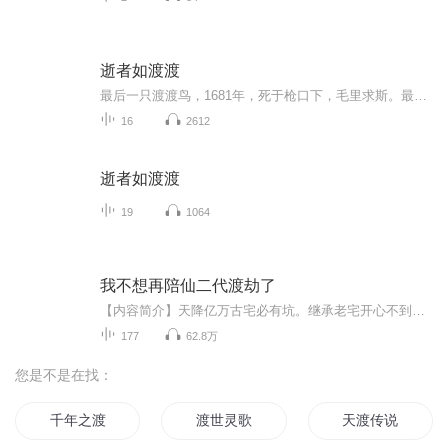
逝者如渡渡
最后一只渡渡鸟，1681年，死于枪口下，毛里求斯。最后一只旅鸽，1914年，死于辛辛那提动物园，美国。最后一只隆鸟，1649年，死于人类的捕杀，马达加斯加。最后一只异龙鲤，1981年，死于异龙湖的干涸，中国。……它们走了，我们还在。孤独的人类是可耻的。本书叙说了数百年间，世界各地灭绝了的，或正在走向灭绝的30多种动物的故事，记录它们，是在寻找它们，并让它们永远地留在我们心中。寻找，是希望悲剧不再重演，是找回心中对自然的爱，是对未来满怀希望。
16
2612
逝者如渡渡
19
1064
我不想再陪仙二代渡劫了
【内容简介】天降亿万古宅必有坑。继承老宅开心不到一秒，就被告知此宅欠了银行三百万！空降仙君必作妖！什么？你告诉我这宅子是专门引渡你们这些修仙学员下凡渡劫的？我还要帮你们找工作？行！我给你们找，你们乖乖工作还房贷。然而……画风不对。不好啦~...
177
62.8万
您是不是在找：
千年之渡
渡世灵歌
天渡传说