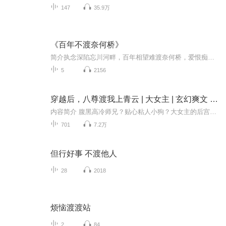
147
35.9万
《百年不渡奈何桥》
简介执念深陷忘川河畔，百年相望难渡奈何桥，爱恨痴缠终难圆满。
5
2156
穿越后，八尊渡我上青云 | 大女主 | 玄幻爽文 | 古言 | 多夫 | 限时免费
内容简介 腹黑高冷师兄？贴心粘人小狗？大女主的后宫当然要全都要！堂姐，渣男齐齐背叛？！那算什么？！好日子还在后头呢！穿越后自带药修天赋，又惊现先天圣体！修仙好苗子就是我秦落衣~师兄爱我，师弟疼我，连隔壁宗门天骄也对我追求不断！怎么办？好难...
701
7.2万
但行好事 不渡他人
28
2018
烦恼渡渡站
2
84