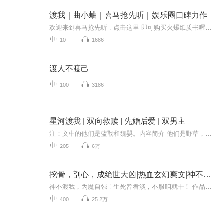
渡我｜曲小蛐｜喜马抢先听｜娱乐圈口碑力作
欢迎来到喜马抢先听，点击这里 即可购买火爆纸质书喔！人气作家 曲小蛐 口碑力作！顾念眼里的骆修是温柔可怜的十八线小明星，没资源、没背景，在圈里处处受人欺负。他们进了同一个剧组。有一次，顾念喝多了拍着骆修的肩膀，一边哭一边念叨：“没幕后大佬也...
10
1686
渡人不渡己
100
3186
星河渡我 | 双向救赎 | 先婚后爱 | 双男主
注：文中的他们是蓝戰和魏嬰。内容简介 他们是野草，是砂砾，是被风雨摧虐的存在，也是彼此最亮的星星……魏嬰和蓝戰在遭遇家庭重大变故后相遇，蓝戰暗中保护魏嬰，并提出协议结婚。二人先婚后爱，经历种种，终于层层剥开过往缘分，并肩战胜厄运与病魔，在...
205
6万
挖骨，剖心，成绝世大凶|热血玄幻爽文|神不渡我，为魔自强！生死皆看淡，不服咱就干
神不渡我，为魔自强！生死皆看淡，不服咱就干！ 作品简介： 族兄挖了我的剑心，我长出了一颗大凶魔心！ 诸神断了我的前路，我成为了诸神的绝路！ 路遥天生纯阳剑心，被族兄所害挖去剑心，垂死之时被诸神封印在体内的天犼魔祖觉醒，凝聚本源魔心，开启大凶...
400
25.2万