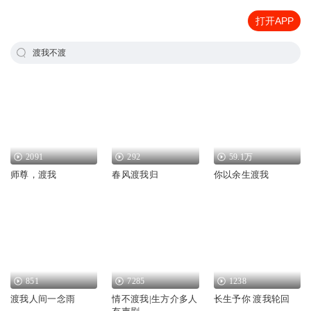
打开APP
渡我不渡
2091
292
59.1万
师尊，渡我
春风渡我归
你以余生渡我
851
7285
1238
渡我人间一念雨
情不渡我|生方介多人
长生予你 渡我轮回