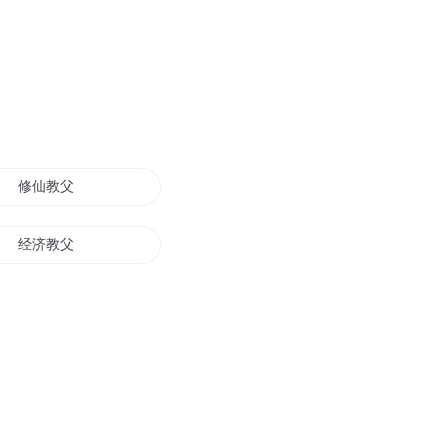
修仙教父
经济教父
全能教父
重生之最强教父
魔道教父