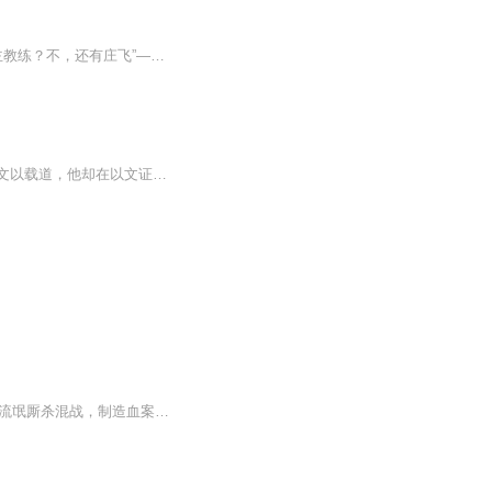
【内容简介】“和庄飞相比，我做的还远远不够”——马刺主教练波波维奇“我是nba最成功的主教练？不，还有庄飞”——湖人主教练菲尔杰克逊“如果能在庄的麾下打球，我愿意一直打到50岁”——奇才老将乔丹“我希望跟庄先生在一起打球，他现在是单身，我们也...
【内容简介】网文至高、纯爱教父、推理大师、童话大王、科幻大神乃至武侠皇帝，别人是文以载道，他却在以文证道！【作者/主播简介】作者：我最白，网络小说作家。主播：恋恋有声工作室，掷地有声旗下，恋恋有声工作室。【购买须知】1、本作品为付费有声书...
1967年，父亲因内部斗争而自杀，母亲被监管，为了养活三个妹妹，陈成踏入江湖，与各派流氓厮杀混战，制造血案无数，迅速成长为京城流氓头子，在各种传闻中被夸张的渲染为凶神恶煞的杀人恶魔，市民闻之色变，而那时，他不过是个年仅17岁的少年。此后数十年...