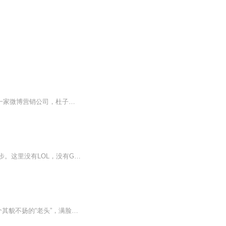
因最早洞察并提出"微博是可以做营销的"，且雷厉风行地将旗下的选美公司就地改为中国第一家微博营销公司，杜子建又被行业人尊誉为"微博营销教父"。另外，杜子建也是《非你莫属》节目的首席特邀嘉宾，在微博上可谓尽显"犀利导师"的一面，但是在节目中又是"毒舌导师"，见面方知其温热文雅，性格具有多面性
【内容简介】这里是平行世界，这里科技，文化，娱乐高度发达，但电子游戏产业却刚刚起步。这里没有LOL，没有GTA，魔兽等耳熟能详的游戏。这里的人们依然玩着卡带游戏机不亦乐乎。叶乐来到这里，势必要吹响游戏的号角。【作者/主播简介】作者：没文化的板砖...
【强烈推荐】◆难以相信一个白手起家的穷小子，踏进了“世界巨人俱乐部”；◆难以置信一个其貌不扬的“老头”，满脸的沧桑和忧郁，竟会成为令跨国巨头寝食难安的噩梦；◆难以想象一个有着德意志式的中国偏执狂，竟会成为中外权威媒体争相报道的焦点。【内...