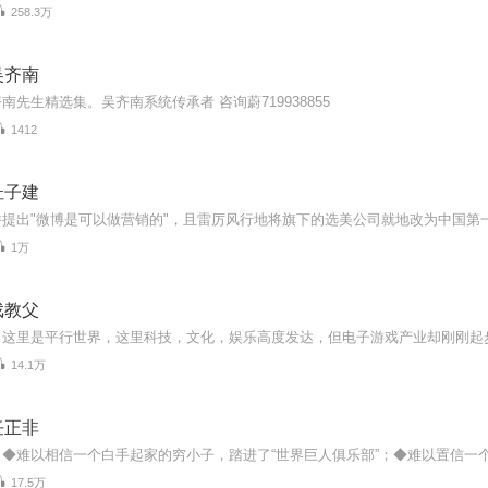
258.3万
吴齐南
南先生精选集。吴齐南系统传承者 咨询蔚719938855
1412
杜子建
1万
戏教父
14.1万
任正非
17.5万