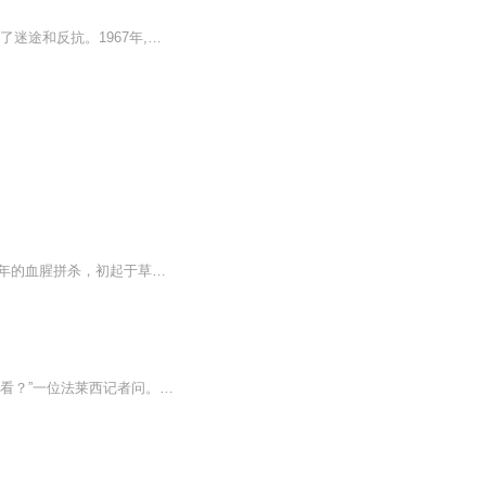
这部小说讲述的是在那个动荡年代里一些热血青年的故事。在一个正义缺席的时代,他们充满了迷途和反抗。1967年,父亲因内部斗争自杀,母亲被监管,为了养活三个妹妹,陈成踏入江湖,与各派流氓厮杀混战,制造血案无数,迅速成长为京城流氓头子,在各种传闻中被夸张渲...
北京城内，东富西贵，皇城根下，等级森严；然而，胡同深处有一个不安天命的狠角色，30年的血腥拼杀，初起于草莽，终立于潮头，在他身上，依次盖上了北京城30多年社会巨变的全部烙印......
【内容简介】林锋被世界誉为科技教父，看他如何应对记者的提问。“请问您对哈雷彗星怎么看？”一位法莱西记者问。哈雷彗星？林锋微微一笑，按动手中的按钮：“不要问我怎么看，我嫌累眼睛。”法莱西记者看着烟火般的星空，呆若木鸡。“林先生，听说岛国要...