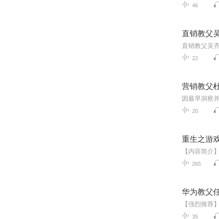
46
直销教父
直销教父吴齐
22
营销教父
20
重生之游
265
华为教父
35