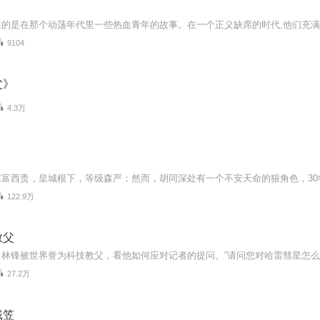
9104
父》
4.3万
122.9万
教父
27.2万
戴笠