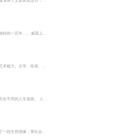
他创办军统，为抗战做出重大贡献；他拥蒋反共，残杀诸多共产党人；他风流淫逸，霸占蝴蝶演绎了太多风花雪月！他就是被称为“蒋介石的佩剑”、“中国的盖世太保”的军统教父戴笠！拨开民国乱世的诡秘风云，为你讲述充满争议又极富传奇的军统教父戴笠的故事...
上海租界史，是中国现代史的窥视孔。它整整经历了荒诞错乱、纸醉金迷、刀光剑影、天旋地转的一百年...... 威震上海滩的三大亨:黄金荣、张啸林、杜月笙。其人其事因历史的重重迷雾越发充满传奇。 而杜月笙是旧中国“三百年帮会第一人”。 他15岁孤身闯荡上海滩，从一个四处流浪的街头小混混，一步步成为上海滩呼风唤雨、说一不二的人物，成为“上海三大亨”之首。靠的不只是那股傲视群雄、蛮横霸道的“狠劲儿”，更重要的是机灵诡诈、善于结交的纵横捭阖之才，而其骨子里的江湖义气，更是让他的一生充满了...
【内容简介】一个从小就患有头疼的男孩，在一次彻底爆发后，却意外的获得了远超常人的艺术能力。文学、绘画、雕塑、音乐、舞蹈、戏剧、电影、曲艺，他可以信手拈来。只需随便一学，便能如同他人苦练数年一般熟练。伴随着这种非人的能力，从此他便踏上了一...
萧俊重生，回到十年前，脑子里莫名其妙的出现了一套选择系统，从此他走出了一条与过去完全不同的人生道路。 人生一个个抉择，摆在萧俊的面前，选择正确，系统存档保留；选择错误，系统强制回档，重新开始。《娱乐圈教父》为精品付费专辑，0.2元/集，免费试...
津门恶霸袁文会的奋斗和毁灭：天老大，地老二，袁文会是老三。穷小子暗恋大小姐，引发了一段生死情缘；黑社会尔虞我诈、弱肉强食，上演了一幕幕惊心动魄的故事；天津卫人欲横流、奢侈糜烂，出现了一桩桩滔天罪恶；汉奸恶霸认贼作父，难逃正义的审...