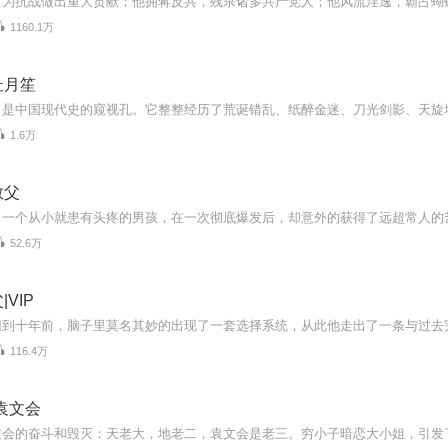
1160.1万
杜月笙
1.6万
教父
52.6万
VIP
116.4万
袁文会