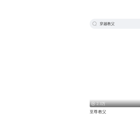
穿越教父
2.3万
至尊教父