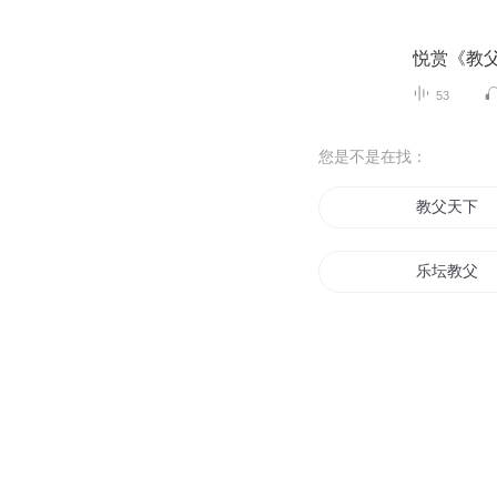
悦赏《教
53
您是不是在找：
教父天下
乐坛教父
黑道教父异
传奇教父
明星教父