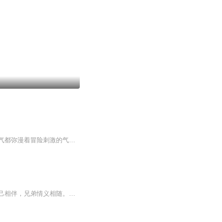
内容简介：一个似乎盈盈一握的弹丸之地，却是一个声名显赫的世界级赌国，在这里，连空气都弥漫着冒险刺激的气味。 赌博造就了独一无二的澳门。 赌博是澳门的经济支柱。赌博渗透澳门的每一个角落。 赌博也造就了澳门的三大教父--赌圣、赌袅、赌王，在澳门这...
【内容简介】看少年，身藏风水秘术，肩负家族大仇。斗富豪，战黑帮，力挽狂澜。红颜知己相伴，兄弟情义相随。血雨腥风，荣华富贵，终成绝世大业。【作者/主播简介】作者：大明小元，网络小说作家。主播：奔腾的东方【购买须知】1、部分集数可免费试听，具...