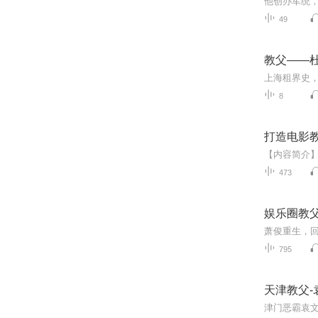
49
教父——
8
打造电影
473
娱乐圈教父|
795
天津教父-