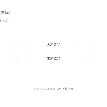
父复仇》
2.1万
天才教父
未来教父
界行
全娱教父
花都教父
© 2014-
2026
喜马拉雅 版权所有
边城教父