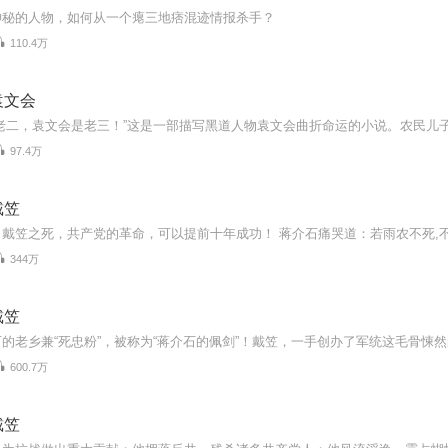
神秘的人物，如何从一个瘪三地痞混迹情报杀手？
110.4万
袁文会
97.4万
戴笠
344万
戴笠
600.7万
戴笠