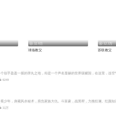
32.9万
12.3万
球场教父
苏联教父
6249
11万