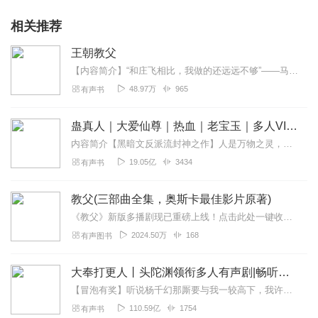
相关推荐
王朝教父
【内容简介】“和庄飞相比，我做的还远远不够”——马刺主教练波波维奇“我是nba最成功的主教练？不，还有庄飞”——湖人主教练菲尔杰克逊“如果能在庄的麾下打球，我愿...
48.97万
965
有声书
蛊真人｜大爱仙尊｜热血｜老宝玉｜多人VIP免费有声剧
内容简介【黑暗文反派流封神之作】人是万物之灵，蛊是天地真精。一个穿越者不断重生的故事。一个养蛊、炼蛊、用蛊的奇特世界。配音组（男角色）老宝玉旁白...
19.05亿
3434
有声书
教父(三部曲全集，奥斯卡最佳影片原著)
《教父》新版多播剧现已重磅上线！点击此处一键收听【社群福利】2024熊猫君听书社群全新升级，欢迎熊猫君的粉丝听友们入群交流，更多新鲜玩法和福利活动等你哟！添加熊...
2024.50万
168
有声图书
大奉打更人丨头陀渊领衔多人有声剧|畅听全集|王鹤棣、田曦薇主演影视剧原著|卖报小郎君
【冒泡有奖】听说杨千幻那厮要与我一较高下，我许七安要开始装叉了！快进入声音播放页戳下方输入框，冒个泡偷偷告诉我，我要用哪些诗词才能胜过他？说得好的，有赏！202...
110.59亿
1754
有声书