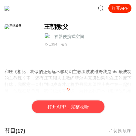
打开APP
王朝教父
神器便携式空间
1394
9
和庄飞相比，我做的还远远不够马刺主教练波波维奇我是nba最成功
的主教练？不，还有庄飞湖人主教练菲尔杰克逊如果能在庄的麾下
打球，我愿意一直打到50岁奇才老将乔丹我希望跟庄先生在一起打
球，他现在是单身，我们也没有教练，为什么我们不能追求他勒布
朗詹姆斯。
打
开
A
P
P，完整收听
节目(17)
切换顺序