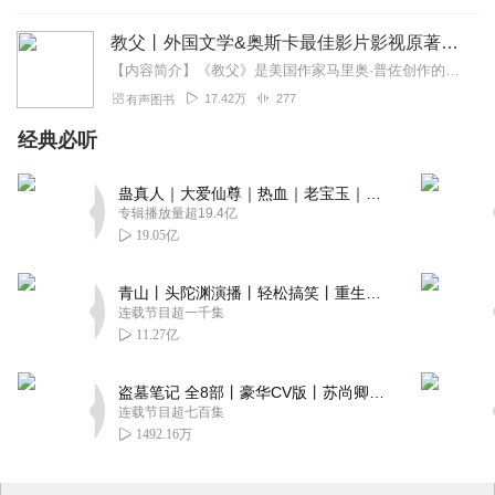
教父丨外国文学&奥斯卡最佳影片影视原著丨畅销爆款
【内容简介】《教父》是美国作家马里奥·普佐创作的长篇小说，1969年首次出版。该小说主要描写了1945年至1955年之间，意大利移民科利奥尼家族在困境中的挣扎和...
17.42万
277
有声图书
经典必听
蛊真人｜大爱仙尊｜热血｜老宝玉｜多人VIP免费有声剧
专辑播放量超19.4亿
19.05亿
青山丨头陀渊演播丨轻松搞笑丨重生穿越丨古代权谋丨VIP免费 | 多人有声剧
连载节目超一千集
11.27亿
盗墓笔记 全8部丨豪华CV版丨苏尚卿&边江 领衔 多人有声剧丨冠声文化丨南派三叔
连载节目超七百集
1492.16万