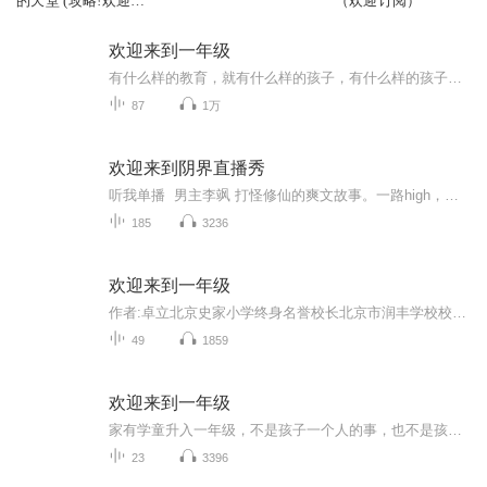
的天堂 (攻略!欢迎来
（欢迎订阅）
到自由后宫主义教室)
| 科幻ACG | 二次元
欢迎来到一年级
有什么样的教育，就有什么样的孩子，有什么样的孩子，就有什么样的未来，教育不仅关系到孩子的未来、家庭的未来，更关系到国家的未来、世界的未来。《欢迎来到一年级：幼小衔接家长手册》作者：卓立，这本书就很好地提供了学校和家庭如何紧密配合搞好进入...
87
1万
欢迎来到阴界直播秀
听我单播 男主李飒 打怪修仙的爽文故事。一路high，一路破，一路杀！有品位的你，不该错过哟！作者：雨馨演播：（是个苦逼的）土人有何不满，冲我来！评论区，亮剑！拔完刀抽完刀，记得点个赞订个阅！五星好评啥的，我是不介意哒！（制作实属不易，且听...
185
3236
欢迎来到一年级
作者:卓立北京史家小学终身名誉校长北京市润丰学校校长50余年一线小学教育生涯的儿童教育专家北京市杰出校长北京教育功勋人物他提出“和谐教育”的大教育观他提出教育的目标:一切为了孩子，一切为了明天他提出办学的愿景:让家长放心的把孩子和孩子的未来托...
49
1859
欢迎来到一年级
家有学童升入一年级，不是孩子一个人的事，也不是孩子一个人的成长里程碑。我们都不是天生就会当父母的，很多时候，爸爸也是第一次当爸爸，妈妈也是第一次当妈妈。孩子需要学习成长，我们也需要在孩子成长的路上，一次又一次地挑战自己。在孩子长大的每一个阶段，父母面临的课题都不同。
23
3396