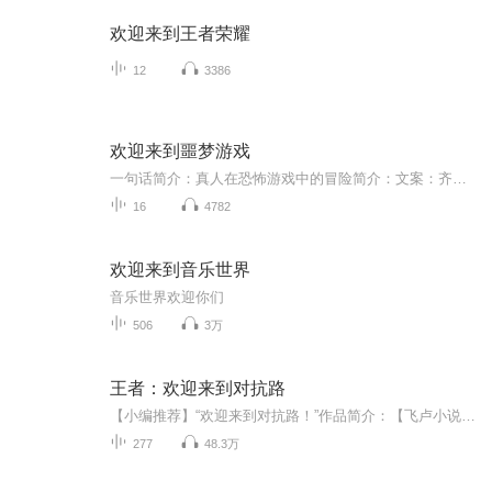
欢迎来到王者荣耀
12
3386
欢迎来到噩梦游戏
一句话简介：真人在恐怖游戏中的冒险简介：文案：齐乐人在通关《噩梦游戏》打出第一个BE结局的时候不幸电脑黑屏。坐公交去修电脑的路上，公交车与一辆突如其来的卡车相撞，受伤的乘客们被送往医院。醒来的时候，齐乐人发现，自己躺在空荡荡的输液大厅中，偌大的医院里空无一人……
16
4782
欢迎来到音乐世界
音乐世界欢迎你们
506
3万
王者：欢迎来到对抗路
【小编推荐】“欢迎来到对抗路！”作品简介：【飞卢小说网独家签约作品】林昊激活边路战神系统，获得神级手速，神级意识，神级游戏理解。从此，林昊逐渐在王者圈之内，展露头角，最终成为所有对抗路的梦魇。夫赖：“这个林昊的就强的离谱，我的老夫子就够...
277
48.3万