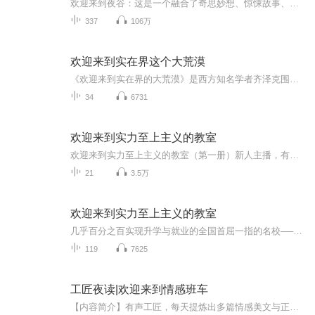
欢迎来到夜谷：这是一个融合了奇思妙想、惊悚故事、独立音乐的新怪谈节目这是一个极具特色的神奇世界，要理解它可能需要花一点时间《欢迎来到夜谷（Welcome to Night Vale/WTNV）》是每月两档（1号和15号）的播客节目，以沙漠小城“夜谷”的社区资讯作为播...
337
106万
欢迎来到实在界这个大荒漠
《欢迎来到实在界的大荒漠》是西方知名学者齐泽克围绕“9·11”事件而引发的全方位反思，是其近年的代表作。哲学不仅是精神求索的工具，也是解剖现实的利器。齐泽克惯于将高深的哲学同琐碎的日常生活紧密结合，以哲学透彻分析生活，用寻常生活丰富哲学。“...
34
6731
欢迎来到实力至上主义的教室
欢迎来到实力至上主义的教室（第一册）新人主播，有什么意见尽管提，尽可能让你满意ovo努力日更希望你们喜欢 几乎百分之百实现升学与就业的全国首屈一指的名校──高度育成高中。这间学校使用了最先进的设备，而且每个月还会给予学生价值10万日元的点数，也允许自由选择发型和携带私人物品。简直就是一个乐园般的学校。 然而其真面目却是—— 唯有优秀者才能享受优待的实力至上主义学校。因为某些理由而在入学考试中故意放水后，主人公·绫小路清隆被分...
21
3.5万
欢迎来到实力至上主义的教室
几乎百分之百实现升学与就业的全国首屈一指的名校──高度育成高中。这间学校使用了最先进的设备，而且每个月还会给予学生价值10万日元的点数，也允许自由选择发型和携带私人物品。简直就是一个乐园般的学校。然而其真面目却是——唯有优秀者才能享受优待...
119
7625
工匠夜读|欢迎来到情感班车
【内容简介】有声工匠，每天提炼出多篇情感美文与正在错过、正在遇见，开始或结束的你指引方向。【播出时间】每晚19.30–21.00【作者简介】有声工匠，广播电视台播音员、主持人、栏目制片人。喜马认证主播，优质朗读者。声线清洗干净，圆润浑厚。代表作《...