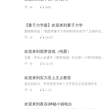
36
9006
【量子力学篇】欢迎来到量子力学
爱因斯坦说：“我思考量子力学的时间百倍于广义相对论，但依然不明白。”量子力学奠基人之一玻尔说：“如果谁不为量子力学感到困惑，他就还没理解它。”天才物理学家费曼则说的更加直接：“世上没人能真正理解量子力学。”而我想说的是，正是因为量子力学...
20
29.6万
欢迎来到噩梦游戏（纯爱）
文案：齐乐人在通关《噩梦游戏》打出第一个BE结局的时候不幸电脑黑屏。坐公交去修电脑的路上，公交车与一辆突如其来的卡车相撞，受伤的乘客们被送往医院。醒来的时候，齐乐人发现，自己躺在空荡荡的输液大厅中，偌大的医院里空无一人……
76
12.2万
欢迎来到实力至上主义教室
真正的实力、平等究竟为何？几乎百分之百实现升学、就业目标的全国首屈一指的名校──高度育成高中。这间简直如同乐园般的学校，真面目却是唯有优秀者才能享受优待的实力至上主义学校！绫小路清隆被分配到最底层的D班，在那里，他遇见了成绩优异个性却超难...
31
1.1万
欢迎来到夜谷|神秘小镇电台