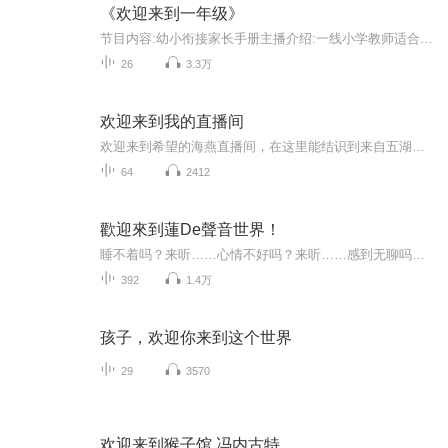
《欢迎来到一年级》
节目内容:幼小衔接家长手册主播介绍:一线小学教师适合人群:有幼儿园和一年级的宝贝的家长以及小学老师你将收获:更好的亲子关系，快速适应小学生活，成为拥有良好习惯和较强适应能力的孩子
26
3.3万
欢迎来到我的直播间
欢迎来到希望的海燕直播间，在这里能结识到来自五湖四海、各行各业的朋友们，我非常高兴�，同时也非常感谢朋友们在百忙之中来光顾我的直播间，在这里我们可以互相交流、探讨，让我们共同期待每一次的直播间相遇吧！
64
2412
歡迎來到蓮De聲音世界！
睡不着吗？来听……心情不好吗？来听……感到无聊吗？来听……有孤独感吗？来听……想念吗？来听……每一秒陪伴 都是愛.謝謝你來，聽你聽我.
392
1.4万
孩子，欢迎你来到这个世界
29
3570
欢迎来到猴子馆 冯内古特