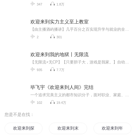
347
1.8万
欢迎来到实力主义至上教室
【由主播酒屿播讲】几乎百分之百实现升学与就业的全国首屈一指的名校──高度育成高中。这间学校使用了最先进的设备，而且每个月还会给予学生价值10万日元的点数，也允许自由选择发型和携带私人物品。简直就是一个乐园般的学校。然而其真面目却是——唯有...
2
301
欢迎来到我的地狱丨无限流
【无限流+无CP】【只要胆子大，游戏是我家。】自幼倒霉的银苏被拉进无限生存游戏后，被困在第一个副本，要死要活无限轮回无数次，终于回到正常游戏进程。终于不用面对同一批怪物的银苏泪流满面，决定好好和怪物们交朋友，再也不打他们了。众人看着随手捏爆...
935
7.7万
毕飞宇《欢迎来到人间》完结
一个追求完美主义的都市知识分子，面对职业、家庭、情感的多重困境，他的精神世界如何崩解与重塑。请听茅盾文学奖获得者毕飞宇最新长篇小说《欢迎来到人间》。【温馨提示】这不是一部快乐的小说，但坚持读完，会让我们获得深入的思考和启迪：当下，我们如...
102
19.4万
您是不是在找：
欢迎来到探奇世界
欢迎来到末日地球
欢迎来到年的镜中