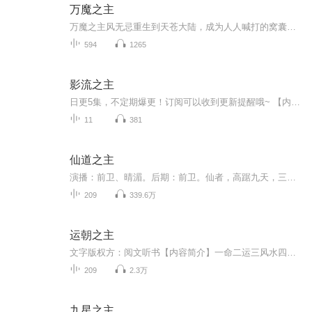
万魔之主
万魔之主风无忌重生到天苍大陆，成为人人喊打的窝囊废婿！身怀黑魔玲珑塔，修太古狂魔篇，一路高歌猛进！炼阵结丹？小意思。制作铭文，沟通器灵……只是常规操作。管你什么天才、奇才，在本座面前，全是蠢材！ --万魔之主【购买须知】 1、本作品为付费有...
594
1265
影流之主
日更5集，不定期爆更！订阅可以收到更新提醒哦~ 【内容简介】 林淮穿越到异世界，一开始觉醒法师职业，系统激活后，变身影流之主，召唤千万影子军团，一路横扫异世界。 【作者介绍】 作者：飘剑 【主播介绍】 我是奇迹小说的AI主播，更新稳定...
11
381
仙道之主
演播：前卫、晴湄。后期：前卫。仙者，高踞九天，三千年为春，三千年为秋。 悠悠万载，只称一春秋。 人者，苟且于地下，寿不过百年，未见春秋，已成灰土。 可是，我来了！ 天虽高？却没有我心高！ 春秋虽远，却没有我剑远。 我剑，上斩九天，下斩万仙。 苍...
209
339.6万
运朝之主
文字版权方：阅文听书【内容简介】一命二运三风水四积阴德五功名！建无上天朝，聚天下气运，破己身业障，证长生不死！【作者/主播简介】作者：枫雪乱，网络小说作家。主播：纵横四海【购买须知】1、部分集数可免费试听，具体以专辑播放页为准。2、版权归原...
209
2.3万
九星之主