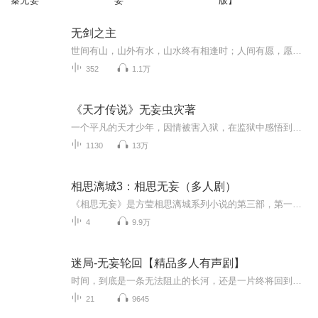
秦无妄
妄
版】
无剑之主
世间有山，山外有水，山水终有相逢时；人间有愿，愿中有志，万事皆可我如愿。这是一个平凡人与武道者共存的世界。凡人耕读劳作，循四时之序；武者炼气修心，争一线天机。各有其道，各司其职。而少年林隐，偏偏生于平凡之家，却觉醒武道之魂。本可鱼跃龙门...
352
1.1万
《天才传说》无妄虫灾著
一个平凡的天才少年，因情被害入狱，在监狱中感悟到人生的残酷，卷起监狱风暴，脚踏监狱四霸，手收四方小弟！出狱入学，嚣张的实力，导演一场又一场让人恐惧的大事件，华夏第一大学，因为而颤抖，踏入黑道，卷起一场场血雨腥风……
1130
13万
相思漓城3：相思无妄（多人剧）
《相思无妄》是方莹相思漓城系列小说的第三部，第一部是《复仇天使》，第二部是《夏末生生》，第四部（外传）是《莲子雨生》。主要讲述漓城四大家族风云变迁及豪门恩怨的故事。原著：方莹。主播：莱兮、赵羞涩、法朵、云天河、青山、百里屠屠、猫小白、貔...
4
9.9万
迷局-无妄轮回【精品多人有声剧】
时间，到底是一条无法阻止的长河，还是一片终将回到起点的废墟。是时间存在于空间里，还是空间依附在时间上？答案，也许永远不会被揭晓，可是，一场没有目的的阴谋带着一个从未出现的理念冲进了我最好的朋友的世界。时间的起点在哪里？两个存在于不同时间...
21
9645