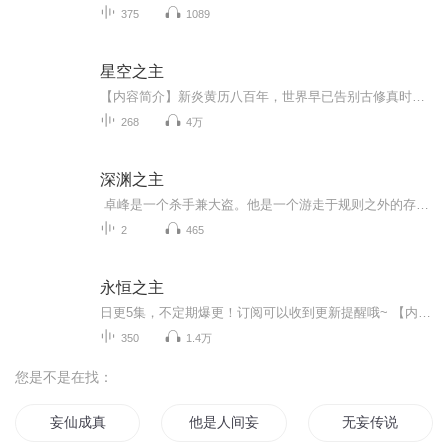
375
1089
星空之主
【内容简介】新炎黄历八百年，世界早已告别古修真时代，步入现代。交流共赢，既竞争又合作是当前时代的主流。有人一只宝葫炼万物。有人大梦平生我先觉。有人天生神人起凡尘……未知的道理，无尽的星空是所有修士共同的全新征途新炎黄历八百年，世界早已告...
268
4万
深渊之主
卓峰是一个杀手兼大盗。他是一个游走于规则之外的存在，在现在地球上，他是公认的最强大的人。这个世界，没有他无法到达的地方，没有他杀不死的人，没有他不能盗走的东西。他的存在让太多人胆寒，许多位高权重的大人物，以为他而寝食难安。于是卓峰这个...
2
465
永恒之主
日更5集，不定期爆更！订阅可以收到更新提醒哦~ 【内容简介】 回归乡土的青年萧国庆，凭借家传雕刻技艺，意外触碰神秘力量，神魂觉醒，步入修真世界。在神奇的原石空间中，他目标坚定，追求长生之道，欲参悟天地法则。修行路上，生死试炼、神通对决，他将...
350
1.4万
您是不是在找：
妄仙成真
他是人间妄想
无妄传说