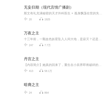
无妄归期（现代言情广播剧）
斯文有礼充满秘密的天才外科医生 × 孤身飘荡在世的失忆女鬼失忆女鬼意外附身成了这个充满“秘密”的男人妻子试探、纠葛、偏执、妄念、沉溺人鬼相恋，能否善终？“童嘉，杀了我，好不好”@声客配音 制作出品 现代言情⼴播剧《无妄归期》，每周五、六晚20：...
20
1925
万夜之主
十三年前，一颗血色妖星坠入人间大地，是寂灭？还是复苏？ 星海黯淡，万物凋敝。黄昏时分的幽雾再一次地弥漫而出，一个神秘的世界就此揭露了出来...
247
7.7万
丹宫之主
【内容简介】她真的回来了，重生在小辰界即将破碎的时候，重生这一世，她只想好好保住自己的一对小包子……【作者/主播简介】作者：秦时蓝，网络小说作家。主播：寐尹【购买须知】1、本作品为付费有声书，前106集为免费试听，购买成功后，即可收听，可下载...
413
58.1万
暗裔之主
24
864