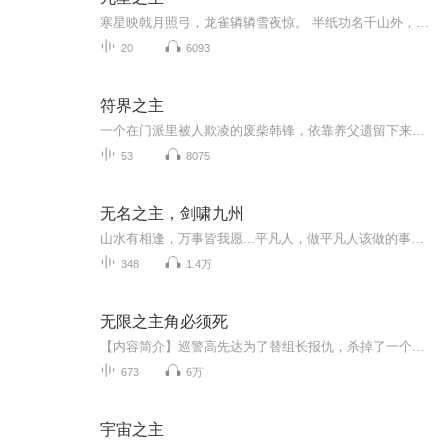
寒星映戟月照弓，龙雀辚辚雪夜惊。 半纸功名千山外，银花火树故乡中。 “我，荣陶陶，总有一天，会成为那九颗星辰的主人。” 那一年，一个背着小书包、头顶天然卷、手持方天画戟的少年，在天台上如是说道。 ... 轻松搞笑
20
6093
符界之主
一个在门派里被人欺凌的废柴韩锋，依靠养父遗留下来的一张残符，觉醒魂力，绘符如有神助，甚至还能修复所有符器、符宝乃至传送法阵，从此闯出一片赫赫威名。在这个世界，五行俱全，武者、气修、魂师各行其道，最独特的是符师，弱者可炼制符箓，强者可制符...
53
8075
无名之主，剑啸九州
山水有相逢，万事皆我愿...平凡人，做平凡人该做的事，武道者，做武道者该做的事。我呢？做自己该做的事。
348
1.4万
无限之主角必须死
【内容简介】巡警高先达为了替组长报仇，杀掉了一个神秘人，获得了一块奇怪的手表，而他竟然也因此回到了一天之前！他发现自己竟然生活在一个名叫《侠盗车手》的剧情世界中。在这里，只要剧情中的主角死掉，时间就会被重置！作为一个底层的NPC，高先达的敌...
673
6万
宇宙之主