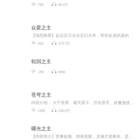
795
30.2万
众星之主
【强烈推荐】起点百万点击玄幻大作，带你走进武道的世界你要相信做梦也是可以修仙的【内容简介】 这是个神奇的世界，所有人都在追求武道，传说武道练到极致可以搬山分海，飞天遁地。在古人的传纪之中，甚至还有人羽化飞仙，长生不老。 地球普通少年被...
918
273.7万
轮回之主
149
4691
苍穹之主
内容介绍： 大千世界，诸天星斗，尽在吾手。妖魔鬼怪，阴阳万法，一念生灭。“天道不公，祸乱横行。人间王朝，弱肉强食。我不求成仙成神，只求有朝一日掌控苍穹。作者：风圣大鹏，男，网络作家，曾有多部作品点击过亿。2018年5月，入选第三届“橙瓜网络文学奖”十二主神。 主播：少华 购买须知： 1.本作品为付费有声书，前200集为免费试听，预计1181集；购买成功后，即可收听，可下载重复收听。2.版权归原作者所有，严禁翻录成任何形式，严禁在任何第三方平台传播，...
1182
135.9万
曙光之主
【内容简介】世事如海，肉身是船，灵魂才是根本。思想和灵魂的高度，才能真正的体现一个人的价值。什么？地狱大魔神要来毁灭地球？刘仁睁开双眼，挥动着手掌。于是诸星陨灭。【作者/主播】作者：楚桥，网络小说作家。主播：魔声互娱【购买须知】1、本作品...