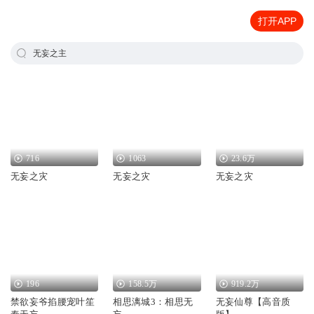
打开APP
无妄之主
716
1063
23.6万
无妄之灾
无妄之灾
无妄之灾
196
158.5万
919.2万
禁欲妄爷掐腰宠叶笙
相思漓城3：相思无
无妄仙尊【高音质