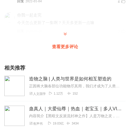
回复
2022-01-04
4
你我一起走完
今天怎么更新了一集啊？天天多更新一点嘛
回复
2020-09-29
2
91大德公司
查看更多评论
本书挺不错，故事跌宕起伏、一环套一环，人物性格塑造鲜
明，心理描述深彻，主播声带非常好，无论语速、吐字、感
情都非常到位……强烈推荐
相关推荐
回复
2022-10-06
1
造物之脑 | 人类与世界是如何相互塑造的
正因将大脑各部位功能物尽其用，我们才成为了人类这个智慧物种。大脑的遗传发育创造了千奇百怪的人类性格和参差不齐的智商分布。（大脑）视觉皮层赋予我们感受美的能力，这...
平淡是真_z6
1.12万
152
人文国学
哎，啰嗦了。有缘再见吧。
回复
2022-06-20
0
蛊真人｜大爱仙尊｜热血｜老宝玉｜多人VIP免费有声剧
内容简介【黑暗文反派流封神之作】人是万物之灵，蛊是天地真精。一个穿越者不断重生的故事。一个养蛊、炼蛊、用蛊的奇特世界。配音组（男角色）老宝玉旁白...
净土豪哥
19.03亿
3434
有声书
我听到二十几集，一个比斗竟然用了三集，水分太大了，墨