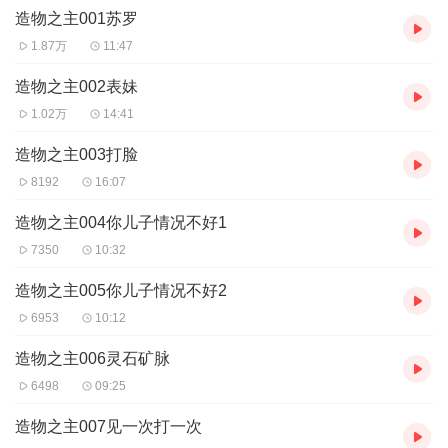
造物之主001苏罗
【购买须知】
1、本作品为付费有声书，前142集为免费试听，购买成功后，即可
1.87万
11:47
收听，可下载重复收听。
2、版权归原作者所有，严禁翻录成任何形式，严禁在任何第三方平
造物之主002表妹
台传播，违者将追究其法律责任。
1.02万
14:41
3、如在充值／购买环节遇到问题，您可通过页面右上方按钮，将页
面分享至微信内使用微信支付完成购买。
造物之主003打脸
4、在购买过程中，如果您有任何问题，可以按以下步骤咨询在线客
8192
16:07
服：
第一步：您可在喜马拉雅APP【账号】-【帮助与反馈】”中咨询在线
造物之主004你儿子情况不好1
客服
7350
10:32
第二步：如果您无法联系上APP内在线客服，可关注【喜马拉雅付
费精品】公众号，通过下方菜单栏里咨询在线客服
造物之主005你儿子情况不好2
第三步：如果在线客服都未取得联系，也可拨打客服电话：400-
838-5616
6953
10:12
造物之主006灵石矿脉
6498
09:25
造物之主007见一次打一次