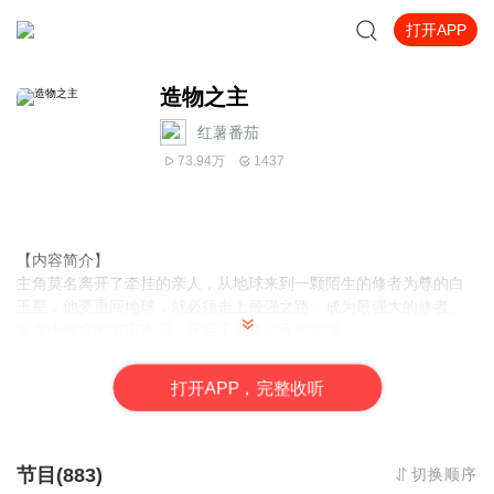
打开APP
造物之主
红薯番茄
73.94万
1437
【内容简介】
主角莫名离开了牵挂的亲人，从地球来到一颗陌生的修者为尊的白
玉星，他要重回地球，就必须走上最强之路，成为最强大的修者。
无意中融合的宇宙本源，开启了主角的无敌生涯。
【作者/主播简介】
打
开
A
P
P，完整收听
作者：夜·水寒
，
网络小说作家
。
主播：霖昱有声
，
专职有声主播，声线温暖磁性，擅长玄幻，现
代，灵异等题材，风格多变，人物塑造鲜活。代表作《大强化》
《乱世红尘梦》《领主养成手册》等。
节目(883)
切换顺序