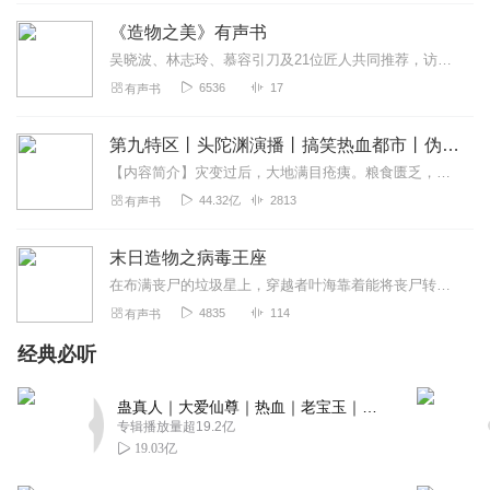
迹了半天没劲
《造物之美》有声书
回复
2021-11-01
4
吴晓波、林志玲、慕容引刀及21位匠人共同推荐，访千年老店，探工匠精神：中日匠心的区别到底在哪里？内容简介······《造物之美》形成于周华诚等人于...
6536
17
有声书
1585179khsc
天月大陆修炼等级。后天，先天，灵气，灵师，大灵师，灵
第九特区丨头陀渊演播丨搞笑热血都市丨伪戒丨VIP免费多人有声剧
宗，灵王，灵皇
【内容简介】灾变过后，大地满目疮痍。粮食匮乏，资源紧俏，局势混乱……一位从待规划区杀出来的青年，背对着漫天黄沙，孤身来到九区谋生，却不曾想偶然结识三五好友，一念...
回复
2022-04-09
2
44.32亿
2813
有声书
天空丶森林
末日造物之病毒王座
内容与书名“造物主”毫无相干全程都是在赶鸭子式的被逼着
去变强，到结局都还在被追杀
在布满丧尸的垃圾星上，穿越者叶海靠着能将丧尸转化为能源的生物能源转换技术，以及包含“保护伞”全套病毒技术的基因工程系统，成了普拉提黑市的禁忌人物。他开着用丧...
4835
114
有声书
回复
2022-08-04
0
经典必听
泾渭分明歌
能不能将标题和内容同步呀！听着就难受、别扭。
蛊真人｜大爱仙尊｜热血｜老宝玉｜多人VIP免费有声剧
专辑播放量超19.2亿
回复
2022-02-20
2
19.03亿
吾乃林帝