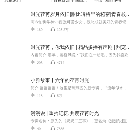
总裁豪门
丨青春校园 学霸高智
粤语 | 精品多播
商
时光荏苒岁月依旧|甜比暗格里的秘密|青春校园高糖甜宠多人剧
高冷怕狗学神vs倔强可爱少女，彼此成就美好的青春蜕变！【新品限免】2022.10.10-11.10，限时免费收听！首日强推25集，每日更新3集，全160集（含片花），绝不拖沓！
160
125.2万
时光荏苒，你我依旧 | 精品多播有声剧 | 甜宠文 | 校园青春 |
内容简介 那年，姜柳风说：“我们在一起吧，因为我喜欢别人。”那年，唐梨月说：“我们分手吧，因为别人。三年后，姜柳风如约来到唐梨月的城市她也如约尽了地主之谊然后两人就开始了没羞没的同居生活然而，唐梨月人生中唯一的一次恋爱，始于她也终于她的那...
206
4714
小雅故事丨六年的荏苒时光
简介 当当当当！这里是琉璃酱的新专辑，『流年似水，灿若星辰』系列第一部！还是原创呀！希望不喜勿喷！本故事以宁诗雅这个人物为主视角，讲述了一个2010年出生的女孩的故事，有些类似于回忆录，主播已经毕业了，只是纪念一下小学生活。︎本故事中的人物名...
118
5万
漫漫说 | 重拾记忆 共度荏苒时光
专辑名称：原先的《奶奶二三事》，更名为《漫漫说|重拾记忆 共度荏苒时光》专辑简介：这里是一个“情感”的世界，记录的是时光，与你的时光，它有亲情，它有友情，当然也即将会有爱情。这里也会有独属于“你”的故事，因为我在期待你的投稿。我们将以每月...
40
7855