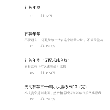
荏苒年华
47
4.4万
荏苒年华
不管逝去， 还是继续生活在这个喧嚣尘世， 不管天堂与极乐世界是否真正存在， 那些仇恨、愤怒、爱而不得的伤痛……渐渐消散。 他们经历的一切，都不是过眼云烟， 苦难也好，幸福也好， 构成他们的记忆、生命和生活。 这就是时间给他们的礼物。
47
192.1万
荏苒年华（无配乐纯音版）
青衫落拓《灯火阑珊处》续篇
109
147.3万
光阴荏苒三十年|小夫妻系列13（完）
小夫妻穿越到建国，然后相濡以沫到70年代的故事愿我会揸火箭带你到天空去在太空中两人住活到一千岁都一般心醉有你在身边多乐趣共你双双对好得戚好得意地裂天崩当闲事就算翻风雨只需看到你似见阳光千万里有了你开心啲乜都称心满意咸鱼白菜也好好味我与你永...
130
537.8万