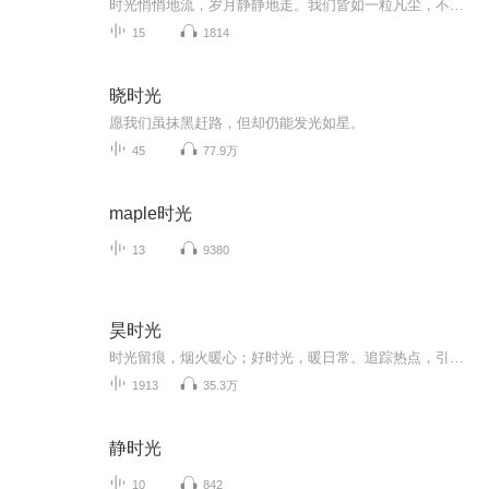
时光悄悄地流，岁月静静地走。我们皆如一粒凡尘，不论步履深浅，管它路途远近，走过的多数都遗忘了，任谁都无力在身后留下什么。有些时候，过去很模糊，不必时刻回忆它的形状:未来很遥远，无须尽情想像它的模样。不懂的多了，烦恼反会少一点，看透的多了，...
15
1814
晓时光
愿我们虽抹黑赶路，但却仍能发光如星。
45
77.9万
maple时光
13
9380
昊时光
时光留痕，烟火暖心；好时光，暖日常。追踪热点，引经据典，用温暖的文字和贴心的关怀抚慰人心，引发共鸣。
1913
35.3万
静时光
10
842