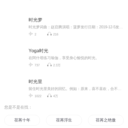
时光梦
时光梦词曲：赵启腾演唱：菠萝发行日期：2019-12-5发行公司：杭州回声文化艺术策划有限公司时光梦（歌词大意）快乐的童年像梦般飞逝，滚滚红尘谁能与你一起守望，作者在怀念童年与小伙伴们的时光
2
216
Yoga时光
在阿什塔练习瑜伽，享受身心愉悦的时光。
737
2.3万
时光里
留住时光里美好的回忆。例如：原来，喜不喜欢，合不合适，在不在一起是三件事。有你在，我可以毫无顾忌的做自己，开心就笑，难过就哭，在你面前永远做一个无所顾忌的小朋友。世间最美好的默契，大概就是你懂他的言外之意，他懂你的欲言又止。终有一天，会...
1022
4万
您是不是在找：
荏苒十年
荏苒浮生
荏苒之绝傲风华