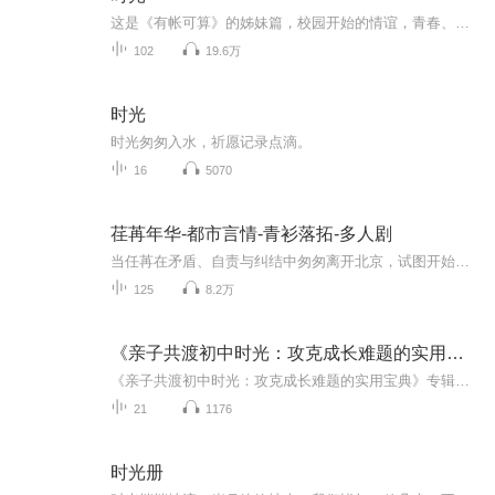
这是《有帐可算》的姊妹篇，校园开始的情谊，青春、阳光、甜宠，每日更新两章，
102
19.6万
时光
时光匆匆入水，祈愿记录点滴。
16
5070
荏苒年华-都市言情-青衫落拓-多人剧
当任苒在矛盾、自责与纠结中匆匆离开北京，试图开始全新的生活。然而过去的回忆却无时不在，陈华并不愿就此放手……是猫捉老鼠的游戏，还是往日柔情的苦苦追寻?陈华与任苒之间开始了一场非常规的爱情续曲。一场错过了蓦然回首后的灯火阑珊式爱情，一对儿在...
125
8.2万
《亲子共渡初中时光：攻克成长难题的实用宝典》
《亲子共渡初中时光：攻克成长难题的实用宝典》专辑，面向初中亲子群体，既有为孩子量身定制的成长指南——教你摆脱讨好型交友、掌握高效学习方法、化解情绪小烦恼等；也有给家长的实用妙招——助您读懂孩子内心、巧妙化解亲子矛盾、书写温暖成长故事！
21
1176
时光册