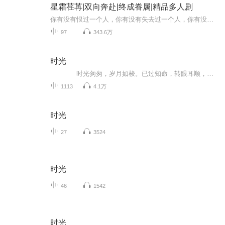
星霜荏苒|双向奔赴|终成眷属|精品多人剧
你有没有恨过一个人，你有没有失去过一个人，你有没有原谅过一个人，你有没有，爱过一个人?青梅竹马+双向奔赴+欢喜冤家+终成眷属改编自《致岁月迢迢》绿亦歌著由本工作室精心制作的免费多人有声剧~感谢收听！
97
343.6万
时光
时光匆匆，岁月如梭。已过知命，转眼耳顺，活在当下，心安便是福；看淡一切，吾自清欢。
1113
4.1万
时光
27
3524
时光
46
1542
时光