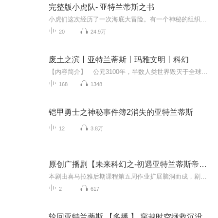
完整版小虎队- 亚特兰蒂斯之书
小虎们这次经历了一次海底大冒险。有一个神秘的组织在策划一个大阴谋，是什么呢？完结故事，一次听个够！
20
24.9万
废土之滨丨亚特兰蒂斯丨玛雅文明丨科幻
【内容简介】 公元3100年，半数人类世界毁灭于全球性灾难。 近地文明“伽玛”帮助人类在云层之上建立起新的家园，名为“星海”。 某天，星海最著名的精英战术师桓迦，突然叛逃。 作为其弟弟，桓骧被流放故土，勒令其亲手杀死哥哥桓迦。 权谋之争、仿...
168
1348
铠甲勇士之神秘事件簿2消失的亚特兰蒂斯
12
3.8万
原创广播剧【未来科幻之-初遇亚特兰蒂斯帝国】
本剧由喜马拉雅后期课程第五周作业扩展脑洞而成，剧本原创，喜马攀登学员精英六期13班学员uid7686629 怪怪的魔魔团队出品后期由指导老师-画桥@元气污婆桥指导、喜马后期一期20班学员蓝的的uid38576470 完成剧本构建、后期制作，喜马攀登学员精英六期12班学...
2
617
轮回亚特兰蒂斯 【多播 】 穿越时空拯救沉没的文明