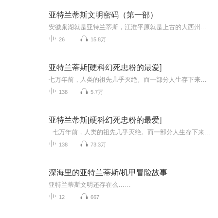
亚特兰蒂斯文明密码（第一部）
安徽巢湖就是亚特兰蒂斯，江淮平原就是上古的大西州平原？？？这个惊人的发现难以置信，是作者的哗众取宠呢还是确有其事？亚特兰蒂斯文明密码将逐一为您解开谜底并逐一论证，涉及知识面之广包含了诸多有趣的上古神话解读及对这段上古史的科学探索已达到了前所未有的高度！-连载于微信公众号《东杰上古史文明专栏》,作者李东杰,本专栏旨在向叶远先生的天机-大西国解密一书致敬,本专栏观点有与书中观点相悖的地方请以书中观点为准，大西国的书粉看过来，让我们一起解开东西方亚特兰蒂斯的密码！
26
15.8万
亚特兰蒂斯[硬科幻死忠粉的最爱]
七万年前，人类的祖先几乎灭绝。而一部分人生存下来，原因不为人知。直至人种演化之轮重启，这次，或许无人能够幸免。当我们心情畅想宇宙的种种可能性时，关于人类自身，我们却依然所知甚少。人类从哪里来，要往哪里去？我们的祖先如何一次次逃脱毁灭性的...
138
5.7万
亚特兰蒂斯[硬科幻死忠粉的最爱]
七万年前，人类的祖先几乎灭绝。而一部分人生存下来，原因不为人知。直至人种演化之轮重启，这次，或许无人能够幸免。当我们心情畅想宇宙的种种可能性时，关于人类自身，我们却依然所知甚少。人类从哪里来，要往哪里去？我们的祖先如何一次次逃脱毁灭性...
138
73.3万
深海里的亚特兰蒂斯/机甲冒险故事
亚特兰蒂斯文明还存在么……
12
667