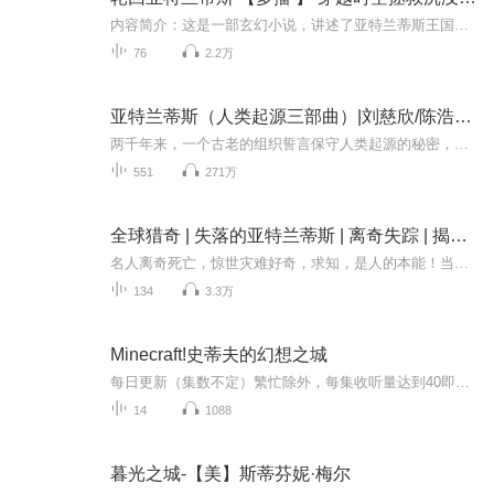
内容简介：这是一部玄幻小说，讲述了亚特兰蒂斯王国因故触怒万神之神宙斯，遭致惩罚，将被沉入海底。怀孕的王妃艾瑞娅在灾难到来之前被流放至平行宇宙时空炎黄文明蛰伏，期待万年后重返亚特兰蒂斯。途中遭遇叛军追杀，致使产下的孪生兄妹分别穿越至公元前5...
76
2.2万
亚特兰蒂斯（人类起源三部曲）|刘慈欣/陈浩基力荐科幻巨作
两千年来，一个古老的组织誓言保守人类起源的秘密，竭尽全力寻找一个自远古时代便已存在的宿敌，这个庞大的威胁具有消灭人类族群的邪恶力量， 而所有一切物种本质谜团的线索，都指向失落的神话之城亚特兰蒂斯…… 从事自闭症研究的遗传学家凯特，无意中发...
551
271万
全球猎奇 | 失落的亚特兰蒂斯 | 离奇失踪 | 揭秘超自然
名人离奇死亡，惊世灾难好奇，求知，是人的本能！当一个人降生到这个世界，懵懂地睁开眼睛，这个世界就姗姗地向他走来，展现着它的深邃与神奇，仿佛近在眼前，却又遥不可及。因为有许多个“为什么”，所以这个世界是美丽的。所以，对于这个世界，人们一直...
134
3.3万
Minecraft!史蒂夫的幻想之城
每日更新（集数不定）繁忙除外，每集收听量达到40即更新内容:史蒂夫的精彩冒险之旅，让你体验不一样的感受。主播介绍:一位我的世界八年老玩家。打过18次龙，最快从撸树到打龙最快生存记录3小时。掌握我的世界大多数指令，电脑身法超强。落地水 落地船 水上...
14
1088
暮光之城-【美】斯蒂芬妮·梅尔