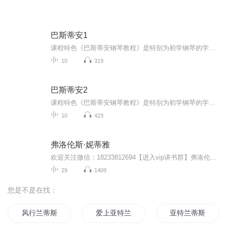
巴斯蒂安1
课程特色《巴斯蒂安钢琴教程》是特别为初学钢琴的学生，能够正确学习钢琴演奏基础而设计的一套有趣的、内容全面的钢琴教材。精心安排的学习顺序能够平衡学生各方面的学习进度；精心设计的全彩插图能够增强学生的学习兴趣，提高他们的学习效果。教程中所采...
10
319
巴斯蒂安2
课程特色《巴斯蒂安钢琴教程》是特别为初学钢琴的学生，能够正确学习钢琴演奏基础而设计的一套有趣的、内容全面的钢琴教材。精心安排的学习顺序能够平衡学生各方面的学习进度；精心设计的全彩插图能够增强学生的学习兴趣，提高他们的学习效果。教程中所采...
10
423
弗洛伦斯·妮蒂雅
欢迎关注微信：18233812694【进入vip讲书群】弗洛伦斯·妮蒂雅(Florence Littauer) 是一名作家和演讲家，经常在世界各地为各种机构组织的集会进行演说。 她根据古希腊医学和哲学家 希波克拉底 的性格分类学说，发展出了真实实用、轻松易懂的性格系统，...
29
1409
您是不是在找：
风行兰蒂斯
爱上亚特兰蒂斯
亚特兰蒂斯