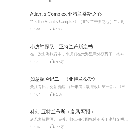
部
Atlantis Complex 亚特兰蒂斯之心
**《The Atlantis Complex》（亚特兰蒂斯之心）**：阿特米斯在一次任务中，意外地唤醒了自己内心深处的“亚特兰蒂斯之心”，这使他患上了严重的精神疾病。在荷莉·肖特和巴特勒等人的帮助下，阿特米斯试图战胜自己的疾病，同时还要应对奥珀尔·科比的再次...
40
1636
小虎神探队：亚特兰蒂斯之书
在一次出海旅行中，小虎们在大海里意外获得了一条神秘的信息。根据古老的传说，亚特兰蒂斯的遗址就沉睡在这片海域之下。难道说，这条信息中隐藏丁有关亚特兰蒂斯的奥秘？碧吉、路克和帕特里克毫不犹豫地跳入了海里去寻找海底的秘密。然而他们没有想到的是，巨大的危险正等待着他们。
21
4.3万
如意探险记二、《亚特兰蒂斯》
关注专辑，更新提醒 （后来者，欢迎收听第一部：《三星堆迷雾》） 这是吉祥爸爸长篇科幻故事《向日葵行动小队》的第二部《进军亚特兰蒂斯》。 在第一部《三星堆迷雾》里，如意、帕西诺和小伙伴们历尽险阻，运用智慧和超能力，终于在三星堆附近的未泉山中找...
67
1.3万
科幻-亚特兰蒂斯（唐风 写播）
唐风道故撰写、演播。根据柏拉图叙述的关于史前文明的记录，所创作的科幻小说。史前文明让人类重新认识自己的历史和发展。一起来听唐风道故的最新力作：消失的史前文明亚特兰蒂斯。
45
7.4万