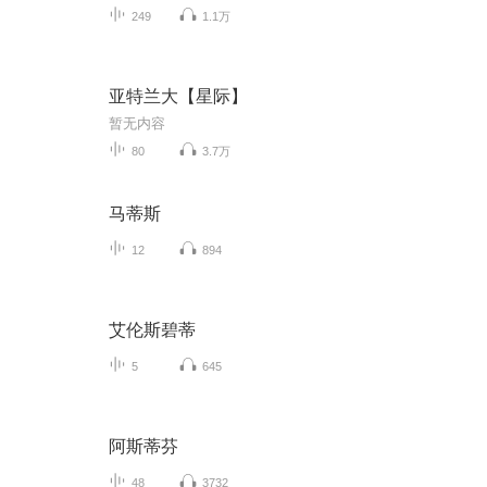
249
1.1万
亚特兰大【星际】
暂无内容
80
3.7万
马蒂斯
12
894
艾伦斯碧蒂
5
645
阿斯蒂芬
48
3732