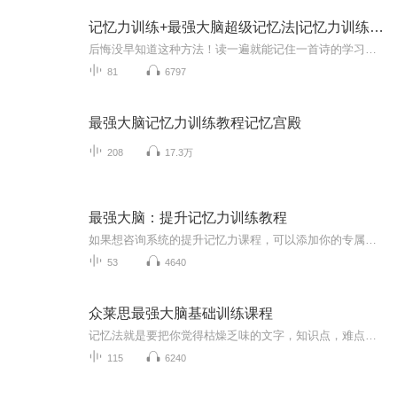
记忆力训练+最强大脑超级记忆法|记忆力训练教程全集
后悔没早知道这种方法！读一遍就能记住一首诗的学习方法！高效学习法、超级记忆力训练、记忆宫殿、快速记忆法!快速记忆法，遵循"人类左右脑机能分担论"，把人的左脑的逻辑思维与右脑的形象思维相结合，把人的注意力、想象力、记忆力、创造力和自信心，转化为强大的学习动力。要想东西记得牢，好的方法不可少，何种方法适合自己，只有亲身实验过，我们才能有更近一步的了解，很多人记东西总是记了忘，忘了又记，反反复复，浪费了很多宝贵的时间，这时很多人就要问了，有没有能有效避免遗忘的快速记忆方法呢?相信这...
81
6797
最强大脑记忆力训练教程记忆宫殿
208
17.3万
最强大脑：提升记忆力训练教程
如果想咨询系统的提升记忆力课程，可以添加你的专属助教老师\/,：zls9262，备注：喜马拉雅 可以获得一对一在线免费咨询，还有更多公益直播课程等你参加哦记忆和遗忘是紧密联系的，艾宾浩斯遗忘曲线，学习新知识之后，大脑会慢慢遗忘学过的东西，最初遗忘速度很快，以后逐渐缓慢。所以，想要提高记忆力，就要做到及时复习新知识。...
53
4640
众莱思最强大脑基础训练课程
记忆法就是要把你觉得枯燥乏味的文字，知识点，难点转化成形象生动，有趣关己的图像。记忆这块我们刚好专业，也有这这方面的经验积累。众莱思教育，让学习变得更轻松更高效
115
6240