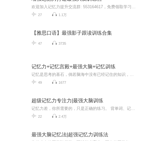
欢迎加入记忆力提升交流群: 553164617，免费领取学习资料，参与互动!简介：第一板块：重新认识大脑记忆原理第一节:课程介绍第二节:重新认识你的大脑第三节:什么是超级记忆法...
27
1.1万
【雅思口语】最强影子跟读训练合集
47
3735
记忆力+记忆宫殿+最强大脑+记忆训练
记忆是思考的基石，倘若脑海中没有已经记住的知识，你就不会深思熟虑，不能定义周遭，亦不可能以理服人，自作决策，更不要提自主创新或是贡献社会了。没有记忆就没有知识，请你一定要认识到这一点。没有记忆是没有知识可言的(举个极端一点的例子，如果你忘...
49
1677
超级记忆力专注力|最强大脑训练
记忆力差，你所需要的，只是正确的练习。 背单词、记公式，英语、地理、历史…… 本套课程将为你提升记忆力，帮助你征服每一门学科的最佳策略； 串联记忆法、配对联想法、记忆宫殿法…… 我告诉你打造超级记忆力最捷径的方法论。 前天见过的客户今天再次出现时就是想不起名字？ 信誓旦旦要在一个月内背下TOFEL单词，却发现背到第10页时已经放弃？ 自己的银行卡、会员卡等都不敢设置不同的密码？ 如果你有以上的经历之一，如果你正在为记忆力差劲或日益降低而苦恼，如果你希望让自己或孩子在记忆方面更轻松，那么你来对地方了。
22
2.4万
最强大脑记忆法|超强记忆力训练法