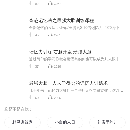
82
3267
奇迹记忆法之最强大脑训练课程
全新记忆的方法，让你7天提高3-10倍记忆力 2020高中生用什么方法，科学有效的提升记忆力记忆力训练，告诉你如何提高记忆力，增强记忆力提高孩子记忆力的几个好方法，好办法能事半功倍，家长们赶紧收藏吧...
45
2761
记忆力训练 右脑开发 最强大脑
通过简单的学习你就会发现其实你也可以成为别人眼中的最强大脑关于要如何做到“过目不忘”的记忆法这件事情，我在课程里为大家一一讲解本课程在记忆领域最新研究成果的基础上，解释了记忆的复杂机制，系统地阐述了记忆力的形成、保持、再现，以及遗忘等记忆活动的规律特点，深入探讨了影响记忆力的因素，并针对不同学科的特点，提出了专项记忆法，所举大量实例涉及语文、政治、数学、英语、历史、地理、化学等多种学科，对于改变机械的记忆方式，增强记忆效果、提高学习成绩具有指导意义。适合人群：1.想要提升记忆...
37
2016
最强大脑：人人学得会的记忆力训练术
几千年来，记忆力大师们一直使用记忆力辅助物，这甚至可以追溯到古希腊和古罗马时期。记忆力辅助物极其重要，对于口述故事者、演讲家和吟游诗人而言，更是如此。记忆力辅助物、记忆系统和记忆技巧有助于游吟诗人和口述故事者们背诵与记忆歌词、诗歌、故事和戏剧。其原因如下：首先，当时尚无做笔记的方法；其次，即使出现了书面语言，但当时的书写工具笨拙，不便携带，也不耐用；最后，当时只有少数人具有读写能力。 古希腊和古罗马的演说家通过“地点记忆法”（loci）来背诵长篇演讲词。这一技巧也被称...
60
2566
您是不是在找：
精灵训练家之路
小白的末日生存训练
花店里的训练师