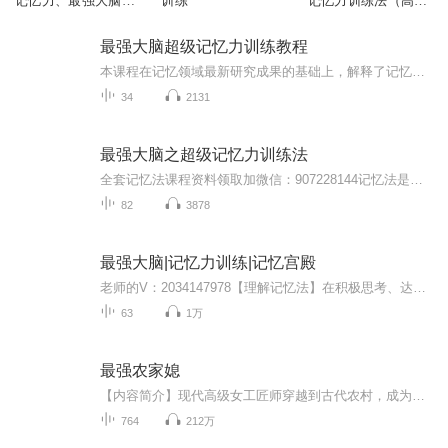
记忆力、最强大脑训
训练
记忆力训练法（高效
练法
学习）
最强大脑超级记忆力训练教程
本课程在记忆领域最新研究成果的基础上，解释了记忆的复杂机制，系统地阐述了记忆力的形成、保持、再现，以及遗忘等记忆活动的规律特点，深入探讨了影响记忆力的因素，并针对不同学科的特点，提出了专项记忆法，所举大量实例涉及语文、政治、数学、英语、历史、地理、化学等多种学科，对于改变机械的记忆方式，增强记忆效果、提高学习成绩具有指导意义。 适合人群： 1.想要提升记忆力专注力的中小学学生。 2.考研考证人群 3.对记忆法感兴趣，想要参加脑力竞赛的人群。 4.想要提升脑力，预防脑力衰退的人...
34
2131
最强大脑之超级记忆力训练法
全套记忆法课程资料领取加微信：907228144记忆法是记忆的方法，常见的记忆法有故事串联法、图像定位法、形象记忆法、谐音记忆法、字头串联法等。将需要记住的信息分解为单字、词语或短句，然后把单字、词语或短句分别转化为对应的图像，最后把图像串联为无...
82
3878
最强大脑|记忆力训练|记忆宫殿
老师的V：2034147978【理解记忆法】在积极思考、达到深刻理解的基础上记忆材料的方法，叫做理解记忆法。理解记忆的基本条件是对材料的理解和进行思维加工。有些材料，如定理、法则、历史事件、文艺作品等。记忆这类材料时，一般都不采取逐字逐句强记硬背的方式，而是首先理解其基本涵义，通过思维进行分析综合，把握材料各部分的特点和内在的逻辑联系，使之纳入已有的知识结构，以便保持在记忆中。理解记忆是以理解材料内容为前提的。这种理解不仅指看懂了材料，而且包括搞懂了材料各部分之间的...
63
1万
最强农家媳
【内容简介】现代高级女工匠师穿越到古代农村，成为一个被夫家二两银子买来的小村妇。相公身材魁梧健壮，腿废了！房子破败不堪，柴米油盐样样空，吃了上顿没下顿，相公一手按着腿，淡淡的说：要不然你去问娘借一点米吧？九娘一脸冷笑：呵呵，你怎么不去？...
764
212万