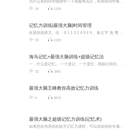
为什么有的同学随便学一下就能考高分，而有的同学每天埋头苦读成绩却总是上不去，最核心的原因在于是否掌握了正确的学习方法，如何做到5分钟记忆整套公式原理，1天记忆500英语单词？看一遍就能背诵一整篇文章？一天记忆一本书的重点？跟着世界记忆大师学习超实用的全脑记忆法，加卫星652050138，每天前50名免费领取价值398...
26
1329
记忆力训练|最强大脑|时间管理
欢迎加老师卫。信 ：8 1 1 3 1 4 9 6 9， 备注“8” 免 费 领取提升记忆力、提高专注力创造力资料、训练软件、学习资料，获得指导记忆力学习，帮助你开发大脑，解决记忆力差、专注力差等问题。关于记忆，我们总想找到能够快速提升记忆力的方法，奈何有些方法看上去太复杂，使得我们萌生退意，所以提高记忆力的事项只好一推再推。最终，记忆力还是平平、老是记不住东西。记忆力是智力的一部分，它有很强的可塑性，可以通过后天的训练不断提高。快速记忆是一门科学，更是一种技能，它可以成为一...
25
1183
海马记忆+最强大脑训练+超级记忆法
一，什么是记忆。 一个是记，一个是忆，既能记得住、记得牢，也能够回忆的起来。 记忆天才们其实都自觉或不自觉地运用了图像，他们运用了图像去记忆，去思考。 爱因斯坦曾经说过，他在思考问题的时候后不是用语言思考，而是用一幅幅能动的跳跃的图像来思考，语言只不过是他用来表达的工具。 二。十大原理。 据科学研究得出结论:左半脑主要负责语言、理解、逻辑、分析、判断、分类等等；而右脑主要负责图像、想象、空间、情感、直觉、音...
32
2061
最强大脑王峰教你高效记忆力训练
6
8074
最强大脑之超级记忆力训练(记忆术)
如果想咨询系统的提升记忆力课程，可以添加你的专属助教老师徽信：1985097229 备注：喜马拉雅 可以获得一对一在线免费咨询，还有更多公益直播课程等你参加哦记忆和遗忘是紧密联系的，艾宾浩斯遗忘曲线，学习新知识之后，大脑会慢慢遗忘学过的东西，最初遗忘速度很快，以后逐渐缓慢。所以，想要提高记忆力，就要做到及时复习新知识。 不可否认，具有天赋的人记忆力确实会比普通人强，但经过对百位“世界记忆大师”的研究，人脑完全可以凭借后天的训练，达到超强记忆力。 1、超级联想法 小时候，我们对...