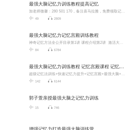
最强大脑记忆力训练教程提高记忆
加老师微馨：280 501 170，备注喜马拉雅，免费领取记忆力提升课程和训练软件，获得老师一对一指导。想学习的加，不想学习的就不要加了。该课程融合了脑力学、眼科学、心理学、语言学、信息学等多门学科研究成果之精华为一体的综合性课程，并在提炼古今中外有效记忆术和思维脑图技术之结晶的基础上，实现“眼脑直映”和“全脑多象”式的记忆方法，具有高效、实用、易学、趣味等特点。一反传统的方法和教学模式，让学生的兴趣得到激发、学习效率提高，是当今世界上最科学最有效的记忆技...
49
2809
最强大脑记忆力记忆宫殿训练教程
神奇记忆方法全公开目录第1讲 课程介绍第2讲 激活大脑...
84
6784
最强大脑记忆力训练教程 记忆宫殿课程 记忆大师训练
超级记忆法训练+快速记忆力提升+记忆宫殿+最强大脑+右脑开发 有一个超强的记忆力是很多人的梦想，但是由于每个人的记忆力都是不一样的，有些人好像记性很好，几乎过目不忘，过去很久的事情还能记得一清二楚，讲的头头是道，而有的人的记性就比较差，做事情丢三落四，提笔忘字，而且刚刚想起的事情转眼又忘记做了，随着人的年纪越来越大，很多人都会觉得自己的记忆力大不如前。那么如果记性不好该怎么办呢？记忆力是可以通过后天的训练的，本专辑就给大家介绍一下怎样提高记忆力。
142
6144
郭子萱亲授最强大脑之记忆力训练
15
746
增强记忆力打造最强大脑训练营