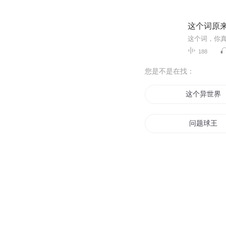
这个词原
188
您是不是在找：
这个异世界
问题球王
我的异能大
这个世界大
快穿之问题