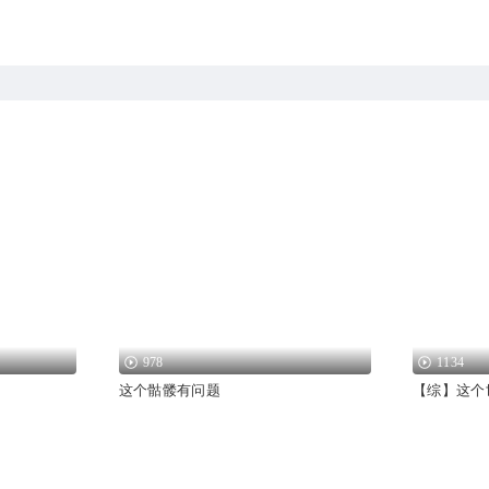
978
1134
这个骷髅有问题
【综】这个