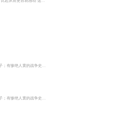
这个年纪的我们 爱情跟不上分开的节奏 这个年纪的我们 更珍惜难得的自由 这个年纪的我们 比起从前更容易感动 这个年纪的我们 徘徊在理想与现实之中 不知不觉孤独不再可耻了 不知不觉爸爸的情绪变得脆弱了 不知不觉一把柴米油盐 也成为压力了 不知不觉我们...
原作用通俗易懂的手法，把荡气回肠的战国史呈现在读者眼前，这里有耳熟能详的战国四公子；有惨绝人寰的战争史诗；有百家争鸣的学术思想；有诸侯的霸主更迭；这里是通俗战国史：战国很有料。...
原作用通俗易懂的手法，把荡气回肠的战国史呈现在读者眼前，这里有耳熟能详的战国四公子；有惨绝人寰的战争史诗；有百家争鸣的学术思想；有诸侯的霸主更迭；这里是通俗战国史：战国很有料。...