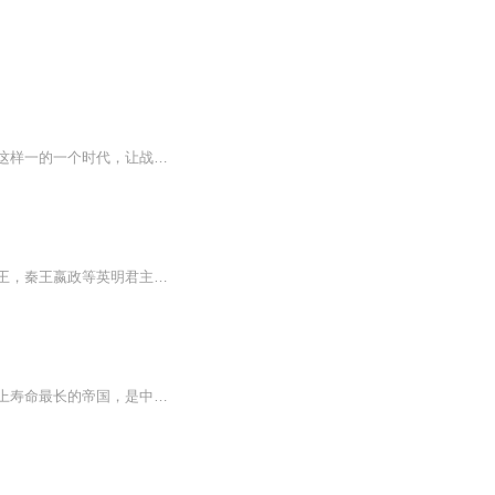
三国时代是一个被中国人所传颂的传奇时代，在这个时代，英雄辈出，烽火迭起，从来没有这样一的一个时代，让战争变得如此平凡，从来没有这样的一个时代，让个人才能发挥到如此极致，从来没有这样的一个时代，孕育了那样做的文化瑰宝，留下了无数的珍闻奇趣...
春秋乱世，秦国地处偏远，土地贫瘠，兵力不足，数百年间，经过秦穆公，秦孝公，秦昭襄王，秦王嬴政等英明君主的励精图治，加之百里奚商鞅百范雎白起等名城良将的敬礼辅佐，秦国一步步强大到秦始皇时期，建立了我国历历史上的第一个大一统王朝，但由于秦二...
汉朝是继短暂的秦朝之后出现的朝代，分为西汉与东汉两个历史时期。大汉帝国是中国历史上寿命最长的帝国，是中华民族创造活力充沛，人性也较为高扬的时期。他和之前的秦帝国一起，开发并发展了一种崭新的政治制度和社会文化，其成就在中国历史上是无法磨灭...