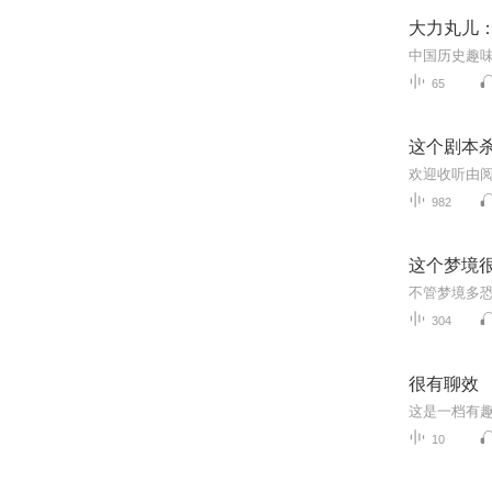
大力丸儿
65
这个剧本
982
这个梦境很
304
很有聊效
10