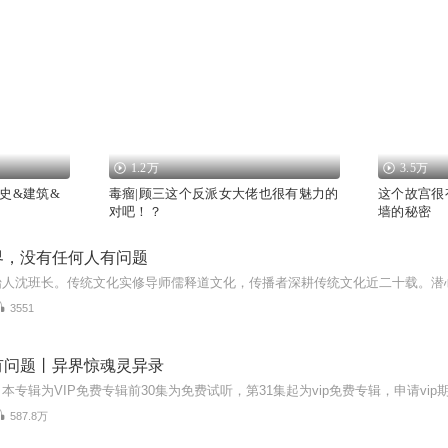
1.2万
3.5万
史&建筑&
毒瘤|顾三这个反派女大佬也很有魅力的
这个故宫很
对吧！？
墙的秘密
界，没有任何人有问题
3551
有问题丨异界惊魂灵异录
587.8万