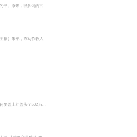
《这个词,原来是这个意思!2》是一部有关词语身世的故事书，一部让你的中文水平迅速提升的书。原来，很多词的古今用法竟然如此不同，让国学行家带领你重返语文的历史现场，一次看完200则词条当初如何诞生，又如何演变成今日的用法，既长见识，又长知识。原...
保持创意，坚持主见。原《嘿啾Hey Jude》。主打高敏感人的商业丛林生存经验谈～【关于主播】朱弟，靠写作收入破百万的infp自由职业第4年《P人时间管理指南》作者 (朋友圈购买~)《高敏感人的副业/接案大补帖》作者【联络】- 小红书：朱弟-公众号：嘿啾Hey J...
解你一惑：传说中的“蒙汗药”到底是什么药？古建筑和“五脊六兽”都有什么关系？新娘出嫁为何要盖上红盖头？502为什么不粘装它的容器？身份证里藏着哪些“小秘密”？电脑为什么没有A盘与B盘？吃你一惊：孔子：我没有看不起女人！文人：视金钱如粪土这话不...