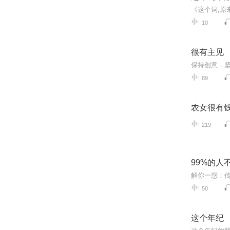
10
很有主见
89
农女很有
219
99%的
50
这个年纪