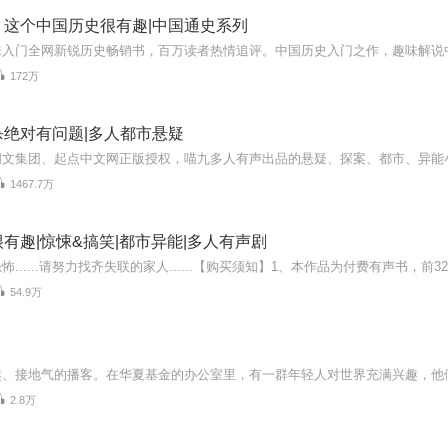
：这个中国历史很有趣|中国通史系列
172万
杀绝对有问题|多人都市悬疑
1467.7万
有趣|惊悚&搞笑|都市异能|多人有声剧
54.9万
2.8万