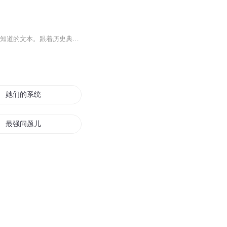
这个词，你真的知道它的意思吗？ 最容易误解、错用、滥用的日常俗语，连语文老师都未必知道的文本。跟着历史典故学汉语，一本书看透200个词语的前世今生。
她们的系统有问题
最强问题儿
我的末世有问题
问题魔王来自异世界
我的修仙之路有问题