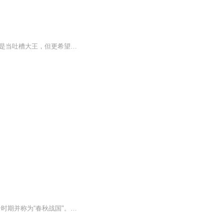
【剧说很有趣】来自娱理工作室推出的播客节目#娱理TALK#，主播@林檎的苹果园 的梦想是当吐槽大王，但更希望未来无槽可吐。
公元前770年至公元前476年为春秋时代，公元前475年至公元前221年，为战国时代。这两个时期并称为“春秋战国"。这是一个风云变幻的时代，一个争杀不断的时代，虽然生灵涂炭，却又英雄辈出，创造了一个个英雄造时势的神话。本专辑以人性解史，以趣味说史，以...