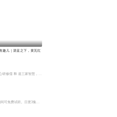
有趣儿｜湛蓝之下，黄瓦红
后学文化创始人沈班长。传统文化实修导师儒释道文化，传播者深耕传统文化近二十载。潜心研修儒 释 道三家智慧，融会贯通，见解独到。通过公众平台持续分享智慧已直播授课近300场，以生动易懂的讲解和贴近生活的案例，帮助无数人解开心灵困惑，摆脱精神内耗...
【强烈推荐】本专辑为VIP免费专辑前30集为免费试听，第31集起为vip免费专辑，申请vip期间可免费试听。日更3集，不定时爆更，多多评论订阅可加更哦~【内容介绍】林原飞一觉醒来，发现自己坐在伽椰子的凶宅里。...