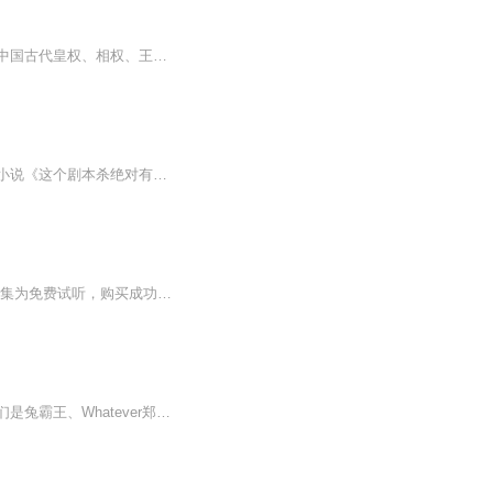
中国历史趣味入门全网新锐历史畅销书，百万读者热情追评。中国历史入门之作，趣味解说中国古代皇权、相权、王权的更替和诸多著名的历史事件。热销30年的中国通史以独具匠心的脉络设计，将历史的新陈代谢直观呈现出来。内容涉猎政治、军事、经济、文化、思...
欢迎收听由阅文集团、起点中文网正版授权，喵九多人有声出品的悬疑、探案、都市、异能小说《这个剧本杀绝对有问题》。更新说明：每日12:00更新2集，不定期爆更。(订阅+关注，更新每日提醒，不错过每一次爆更福利~）【故事简介】进入剧本杀的世界，不可怕。...
不管梦境多恐怖......请努力找齐失联的家人......【购买须知】1、本作品为付费有声书，前32集为免费试听，购买成功后，即可收听。2、版权归原作者所有，严禁翻录成任何形式，严禁在任何第三方平台传播，违者将追究其法律责任。3、如在充值／购买环节遇到问...
这是一档有趣、接地气的播客。在华夏基金的办公室里，有一群年轻人对世界充满兴趣，他们是兔霸王、Whatever郑、钊财猫、小明星。这些好奇的金融人呼朋唤友，从他们的工作和生活出发，围绕年轻人关心的话题展开讨论，试图解答关于钱、职场、情感、生活方式...