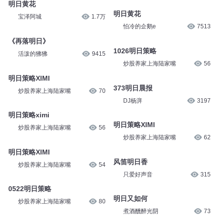
明日黄花
明日黄花
宝泽阿城
1.7万
怕冷的企鹅e
7513
《再落明日》
1026明日策略
活泼的狒狒
9415
炒股养家上海陆家嘴
56
明日策略XIMI
373明日晨报
炒股养家上海陆家嘴
70
DJ杨湃
3197
明日策略ximi
明日策略XIMI
炒股养家上海陆家嘴
56
炒股养家上海陆家嘴
62
明日策略XIMI
风笛明日香
炒股养家上海陆家嘴
54
只爱好声音
315
0522明日策略
明日又如何
炒股养家上海陆家嘴
80
煮酒醺醉光阴
73