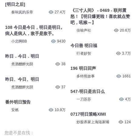
[明日之后]
《三寸人间》 - 0469 - 联邦震
奏响岚的乐章
27.4万
怒！【明日爆更啦！喜欢就点赞
吧，吼猴～】
108 今日是今日，明日是明日。
佳喻声社
20.6万
病人是病人，敌手是敌手。
小北啊BB
9430
今日善 明日福
行者妙智
3.7万
昨日．今日．明日
煮酒醺醉光阴
38
196 明日回声
多特熊故事
1661
昨日、今日、明日
煮酒醺醉光阴
37
547-明日是吉日么
一刀苏苏
4万
番外明日预告
安燃
10.9万
0717明日策略XIMI
炒股养家上海陆家嘴
124
您是不是在找：