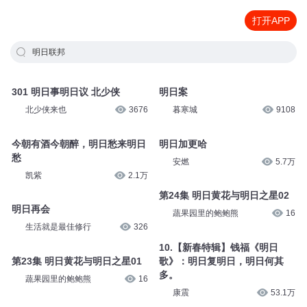
打开APP
明日联邦
301 明日事明日议 北少侠
明日案
北少侠来也
3676
暮寒城
9108
今朝有酒今朝醉，明日愁来明日
明日加更哈
愁
安燃
5.7万
凯紫
2.1万
第24集 明日黄花与明日之星02
明日再会
蔬果园里的鲍鲍熊
16
生活就是最佳修行
326
10.【新春特辑】钱福《明日
第23集 明日黄花与明日之星01
歌》：明日复明日，明日何其
多。
蔬果园里的鲍鲍熊
16
康震
53.1万