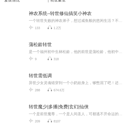
爱恨情仇
｜转世重生
神农系统--转世修仙搞笑小神农
一个转世失败的神农弟子，想过咸鱼般的悠闲生活？不可能。神农辅助系统，会让你体验到忙碌而充实的感觉。师傅别闹，就算我病死、饿死、从悬崖跳下去，也不种田，更不吃你赏赐的美食......真香啊...
133
1.2万
蒲松龄转世
是一个福州初中生林松龄，他的前世是蒲松龄，他初中考体考时 跑折了左腿，所以无法上高中，于是开始写鬼故事的一系列日常
9
318
转世需低调
异世少女灵魂错穿到一个小奶娃身上，够憋屈了吧！还穿在了困难时期，还好有空间，面对贫困但有爱的大家庭，咱也得发扬风格不是。来吧！一起努力为幸福加油！
288
674.6万
转世魔少|多播|免费|玄幻|仙侠
一个是前世魔尊，一个是人间圣人，可都逃不开命运的安排！他为了她，只身一人来到大家都不敢去的地方，她能不能得救？他又能不能平安归来？又会发生怎样离奇的事件；而身为人间圣人的他，本应冷酷无情，可转世为人后，却经历了骗婚的丑恶感情。那么，他会...
209
8107