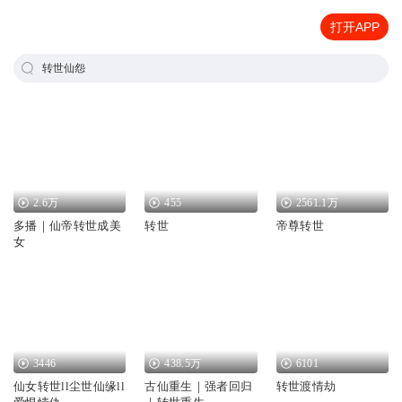
打开APP
转世仙怨
2.6万
455
2561.1万
多播｜仙帝转世成美
转世
帝尊转世
女
3446
438.5万
6101
仙女转世ll尘世仙缘ll
古仙重生｜强者回归
转世渡情劫