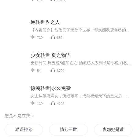
逆转世界之人
【内容简介】他改变了无数个世界，却没能改变自己的世界。他拯救了无数个旁人，却没能拯救自己的爱人。这一次，就让我来改变你的结局吧。毕竟我们都是，逆转世界之人。【作者/主播】作者：梨花煮糖，网络小说作家。主播：壹寻音【购买须知】1、本作品为付...
720
682
少女转世 夏之物语
更新时间 周五晚8点半左右 治愈感人系列长篇小说 林悦悦先天性疾病，姐姐林西西为了治好林悦悦的病，勇闯禁地为取得蓝珠草，林悦悦多次劝阻无效，结果不幸身亡，转世为小魔方和小拐杖...... 可是事情仿佛没有那么简单…… 请勿模仿故事中危险情节本故事纯...
54
3704
惊鸿转世|永久免费
女主从侯府嫡女，历经艰辛，成为权倾天下的皇太后，尝遍人生的跌宕起伏，享尽荣华后，在闭上眼的那一刻身心俱疲，得以平静，却没想到一睁眼，竟又重生回了十三岁。而外表温润内心腹黑的太孙殿下，则追随逝去的妻子重生，只为了宠妻一生。重生后，她利用前...
120
4192
您是不是在找：
猫语神怨
情怨三世
夜怨她是谁