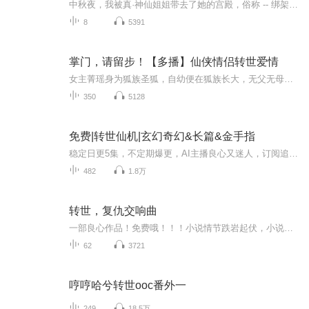
中秋夜，我被真·神仙姐姐带去了她的宫殿，俗称 -- 绑架。这一切比做梦还刺激，我在那里见到了神话故事里才有的一切，而我，也变成了其中的一部分...在这个充满神秘与幻想的故事里，请跟随我的脚步，体验一场惊心动魄的月宫之旅。想象一下，中秋之夜，宁静...
8
5391
掌门，请留步！【多播】仙侠情侣转世爱情
女主菁瑶身为狐族圣狐，自幼便在狐族长大，无父无母，想去看看外面的世界，更想要去寻找自己的亲生父母，之后，她独自一人悄悄溜出了狐族，听闻云山派正在招收弟子，便前去云山派拜师学艺，却不知不觉间爱上了云山派掌门钟毓， 自此便开始了两人的相爱相杀...
350
5128
免费|转世仙机|玄幻奇幻&长篇&金手指
稳定日更5集，不定期爆更，AI主播良心又迷人，订阅追更不迷路！ 【内容简介】 穿越时空，再次重生，到底是一盘怎样的天地棋局？ 行走于数块大陆之间，探寻着不为人知的隐秘。 家传玄功无法修炼，可重返仙极大陆后，玄功再变。 为寻找销声...
482
1.8万
转世，复仇交响曲
一部良心作品！免费哦！！！小说情节跌岩起伏，小说角色活灵活现，紧扣事件脉搏，高品质音频！！绝对震撼您的心灵。欢迎您的关注和订阅。。如果喜欢请给作品点赞，点赞，点赞，点赞啊！更希望您将喜欢的节目分享给小伙伴一起来享受！！所有专辑免费，免费，免费！重要的事情说三遍！说三遍！说三遍！说三遍！请做个优雅的动作，，小手点击分享出去吧！小手点击分享出去吧！小手点击分享出去吧！小手点击分享出去吧！小手点击分享出去吧！一部良心作品！免费哦！！！小说情节跌岩起伏，小说角色活灵活现，紧扣事件脉搏，高品质音频！！绝对震撼您的心灵。欢迎您的关注和订阅。。如果喜欢请给作品点赞，点赞，点赞，点赞啊！更希望您将喜欢的节目分享给小伙伴一起来享受！！所有专辑免费，免费，免费！重要的事情说三遍！说三遍！说三遍！说三遍！请做个优雅的动作，，小手点击分享出去吧！小手点击分享出去吧！小手点击分享出去吧！小手点击分享出去吧！小手点击分享出去吧！
62
3721
哼哼哈兮转世ooc番外一
249
18.5万