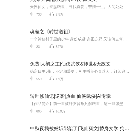
天界仙女，投胎转世，寻找真爱，苦情一生。人间处处是真爱......
733
2.5万
魂差之《转世道祖》
一个神秘村子里的少年 身份成谜 亦正亦邪 又该何去何从是要听从命运的安排 还是要逆转乾坤 都在一念之间上古的传说 奇葩的师父和神秘的祖师 到底亲生父母是人 是魔 是仙还是鬼七个灵牌到底是谁 可爱的师妹 无脑的搭档 坑爹的遭遇 神经错乱的阴差冷漠的仙人...
23
3270
免费|太初之主|仙侠武侠&转世&无敌文
稳定日更5集，不定期爆更，AI主播良心又迷人，订阅追更不迷路！ 【内容简介】 一盏青灯化灵，修无上帝经，成就太初之主！ 【作者介绍】 作者：枯三生
559
1.9万
转世修仙记|逆袭|热血|仙侠武侠|AI专辑
【作品简介】前一世被好友背叛兵解转世，这一世张墨会裹挟着前世的仇怨在三界中掀起怎样的腥风血雨呢？【作者简介】岀山【购买须知】1、本作品为付费有声书，前275集为免费试听，购买成功后，即可收听，可下载重复收听。2、版权归原作者所有，严禁翻录成任...
605
16.9万
中秋夜我被嫦娥绑架了|飞仙爽文|替身文学|狗血爱情|恩怨转世