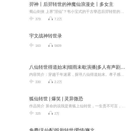
羿神丨后羿转世的神魔仙浪漫史丨多女主
蜀山剑侠 上界“淫仙”？韦小宝式的千古孽恋后羿转世的传奇少年金羿，从蜀山修仙重出混沌七界他与嫦娥的梦中神会，不料月宫仙子却被禁制为天上雪蟾齐蕙儿，冷芷雪，白语真，花弄影，金麟儿，玉玲珑，花月狐.. 娇妻数人，还与西王母，观音大士，白蛇，青儿...
379
7.2万
宇文战神转世录
163
5609
八仙转世得道始末|细雨未歇演播|多人有声剧【多播】修仙【渡脱】转世【神话】
内容简介：穿越千年迷雾，探寻八仙得道始末。孝子感天动地，仙丹妙药救母心；龙女转世成人，历尽劫波成正果。蛟精作乱海疆，老君慧眼降妖魔。仙法无边，法宝神奇，一场场斗法惊心动魄；情深义重，师徒情深，一段段传奇扣人心弦。来吧！和我一起共赴一场神...
330
2.2万
狐仙转世 | 爆笑 | 灵异微恐
作品简介 算命的说我是青狐上仙转世，一生贵不可言，正官星，旺家旺宅富贵安康。 于是我出生5个月之后，豪门少爷跪求和我订婚。 从此我家越来越有钱，人生路，仿佛按照算命先生说的在走下去。 可8岁那年，我见了鬼，先生又说我是恶灵转世，欠了阴间债，十...
325
2万
免费/天仙配/投胎转世/爱情/爽文