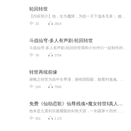
轮回转世
【内容简介】他，生为魔障，为统一天下滥杀无辜； 她，神界骄傲，除魔卫道保三界安宁。 他，仙界上仙，守护苍生万余年； 她，现代女性，狗屎穿越拜入仙界。 时光重现，命运轮回，情劫重蹈，伤断情肠； 七界再现，为保所爱，挥剑斩缘，情却难断……
33
2814
斗战仙穹-多人有声剧-轮回转世
斗战仙穹-多人有声剧-轮回转世我和小伙伴们一起制作的有声书，希望大家喜欢，期待您的订阅哦！
78
3754
转世再续前缘
谢晚之转世为高中生季潼，拥有阴阳眼，能看到鬼魂。何沣成为地府巡使，暗中保护季潼。季潼逐渐回忆起前世的记忆，两人在现代生活中又展开了情感纠葛，共同面对与日本恶鬼的斗争等危险和挑战，最终幸福地在一起。
224
7590
免费《仙劫恋歌》仙尊残魂×魔女转世‖真人多播
他本是九霄剑宗最耀眼的剑骨天骄，一剑霜寒十四州，却在渡劫飞升之际遭至亲暗算，神魂俱碎时被一缕神秘红绸卷入时空裂隙，坠入三千年后的凡尘。再睁眼时，他成了青楼里被毒哑的琴师，而那截缠住他残魂的红绸，竟是魔域圣女以心头血炼化的本命法器。她冷若...
651
2.1万