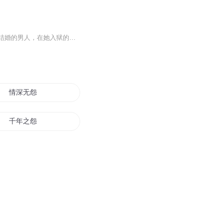
内容介绍：她二十岁那年，为了救一个男人而入狱，出狱后却发现口口声声说着会等她出狱结婚的男人，在她入狱的第一年就结婚了。背负着“杀人犯”的罪名，她不得不走进她以前从来不屑的地方工作。奢华的高级会所，是有钱人的销金窟、温柔乡，对她来说却是地狱一般的地方。只是，她没想到，在地狱，也会遇见天使。演播人：译仁
情深无怨
千年之怨
猫语神怨
夜怨她是谁
心欲星怨