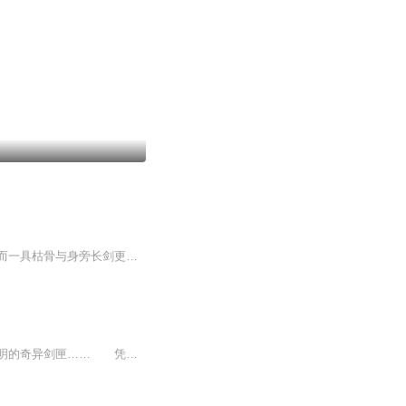
叶玄面对神秘黑塔，震撼之余强行镇定。踏入塔中，奇异异兽图与蠕动符文令他大开眼界，而一具枯骨与身旁长剑更是吸引住他。枯骨前地面文字揭示，此乃苍界剑主，其剑道之路辉煌却被困塔中一千两百载。如今留下传承，叶玄能否接过这使命，踏上剑道巅峰，同时...
唯我剑尊作者：夏天空内容简介： 剑灵大陆的孤儿许易阳，发现体内居然有一个来历不明的奇异剑匣…… 凭借剑匣传授的独特功法、无上的剑器、另类的修真…… 弑仙杀魔，威压诸天万界，唯我剑尊！