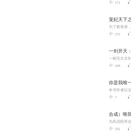
171
宠妃天下
272
一剑开天
348
你是我唯
7
合成）唯
291