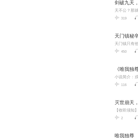
剑破九天
319
天门镇秘
450
《唯我独
116
灭世崩天
2
唯我独尊