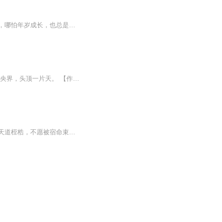
我常常深思自己对许子扬的感情，像是一种认犊情绪，人与动物第一眼睁开时看到的是母亲，哪怕年岁成长，也总是与母亲有着割不断的情感。许子扬曾以雷霆之势劈进我的生命，让我的心毫无防备的缴械投降，即使后来受伤，也终难放下。再遇纠缠，得知他就是唯一...
【内容简介】天赐我神剑，断阴阳，斩生死。 执掌轮回，镇压天地，主宰万物生灵。花开元央界，头顶一片天。 【作者/主播简介】作者：雨下的好大，网络小说作家。主播：墨念【购买须知】1、本作品为付费有声书，前34集为免费试听，购买成功后，即可收听，可...
天道不公，诸神无义，便弃神成魔，逆命而行！历经数世轮回浮沉，初心赤诚依旧，不甘受天道桎梏，不愿被宿命束缚。少年执剑独行，踏遍万相红尘，闯秘境、破强敌、逆天命，以一柄长剑劈开世间所有不公。前路坎坷荆棘丛生，神魔博弈、诸天纷争，他孤身迎战万...