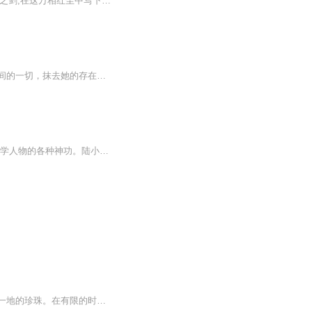
天公不道,当弃神为魔!异行之途,皆独领风骚!即便轮回了几世心中那一颗赤诚不变。就以手中之剑,在这万相红尘中写下辉煌。背命搏天!终有一日,我当踏仙成魔,弃神为尊!
容樘对霍景辞恨之入骨，背叛她，害死她母亲，陷她入狱，致她难产，她一把火烧了他们之间的一切，抹去她的存在，他却发现，没有她，他根本活不下去。【收听须知】1、该专辑免费收听。2、在收听过程中，如想快速阅读小说文字版全集，或者你有其他任何问题，请在微信中搜索公众号【简文楼】，关注并回复数字：【0499】，便可快速阅读文字全版。（注意：需要在公众号中回复才有效）
【内容简介】 林陌身带系统重生到武林盛世，不仅通过任务可习得前世小说影视游戏所知武学人物的各种神功。陆小凤传奇中四条眉毛的陆小凤。天下第一中入魔已深的归海一刀。仙剑奇侠传二中的豪侠王小虎。风云雄霸天下中的枭雄绝无神。金光布袋戏中的快乐男孩...
世间的诸多美好，会在生命的某个瞬间与你相遇，曾经的那些感知、那些心动，像是散落了一地的珍珠。在有限的时间走廊里行走——走着、看着、把玩着、品味着……那些叩动心灵的文字，让生命丰富多姿。现在，将曾经感动过生命的一瞬间，用声音一个个把它们串...