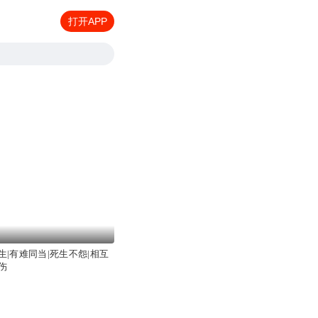
打开APP
生|有难同当|死生不怨|相互
伤