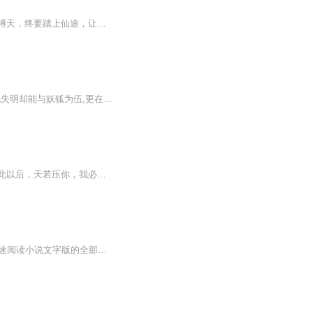
天不公？那就弃神成魔！轮回几世，赤诚不改，一柄长剑闯红尘。管它万相变幻，我自背命搏天，终要踏上仙途，让众神俯首！全程高燃，不服就干！
天门镇只有他一个人?方圆百里竟是无人区?少年苏文杰睁开眼,惊觉身边的世界并非想象。他失明却能与妖狐为伍,更在鬼市中摆摊做买卖,拥有罕见的黄钟神通。武者裘水镜发现这神秘少年,决心追寻他的身世之谜,一行人进入诡异通道,指向一个世外桃源般的存在,或许关...
小说简介：戎马四年，得战神之誉荣归故里，妻子却被逼改嫁，女儿更是被人欺辱。。。从此以后，天若压你，我必碎天！【收听须知】1、《唯我独尊》，主角：楚天江 花瑾婷。2、由于音频节目更新的比较慢，如想快速阅读小说文字版的全部章节，请在微信中搜索公众号【猪八戒文学】，关注后，并在公众号中回复：【281】，便可快速阅读小说文字版全集。（注意：需要在公众号中回复才有效哦）第1章清晨时分，微茫笼罩了整个宁市。城市一条街道上，楚天江站立树下，一动不动。看着零零散散的人群，一时感概颇多。四年戎马，我楚天江终于回来了，老婆，不知你可安好。。有路人驻足稍一打量，总感觉这青年略有不同。修长高大却不粗犷的身材，宛若黑夜中的鹰，细长蕴藏着锐利的黑眸，其内浩瀚的深邃，仿若要将清晨第一缕阳光都吞噬在内。忽有人影靠近，躬身开口……
【收听须知】1、灭世崩天，唯我永恒莫三千凌倾雪2、由于音频节目更新的比较慢，如想快速阅读小说文字版的全部章节，请在微信中搜索公/众/号【毛毛虫文学】，关注后，并在公/众/号中回复：【928】，便可快速阅读小说文字版全集。（注意：需要在公/众/号中回...