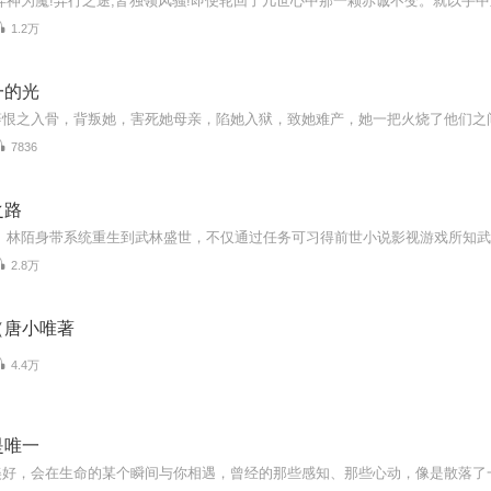
1.2万
一的光
7836
之路
2.8万
（唐小唯著
4.4万
是唯一