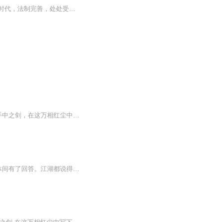
【内容简介】天元大陆，强者如林，绝世隐匿！前世的秦立是个现代社会的武学高手，末武时代，法制完善，处处受限，更奈何基础不牢，止步于武极巅峰！尔后，他穿越了……穿越众最大的幸事，不是身份家世，不是财富美人，而是拥有自强不息，改变命运的本钱：...
天公不道，当弃神为魔!异行之途，皆独领风骚!即便轮回几世，心中那一颗赤诚不变。就以手中之剑，在这万相红尘中写下辉煌。背命搏天!终有一日，我当踏仙成魔，弃神为尊!
“凡人跪着活，武者站着死，你选哪条道？”山门前老乞丐醉醺醺的问话，今夜在二十七具尸体间有了回答。江湖都说得了无名剑谱便能通天，却无人敢提剑匣深处那道血契。当我斩断武林盟主金印时，锈剑突然开口说话了——原来三十年前被灭门的铸剑山庄，最后一...