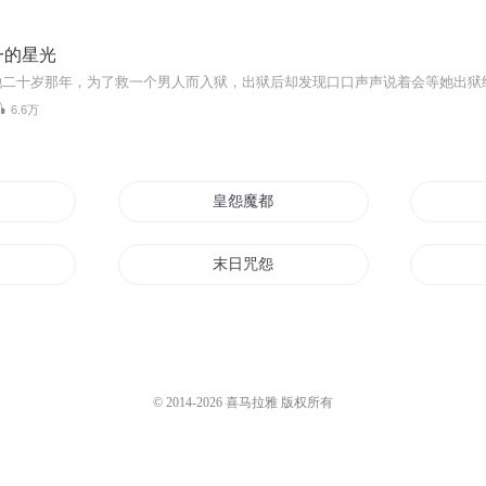
一的星光
6.6万
皇怨魔都
末日咒怨
末日怨灵系统
无心若为君怨
© 2014-
2026
喜马拉雅 版权所有
怨灵之子