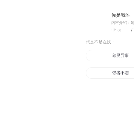
你是我唯
60
您是不是在找：
怨灵异事
强者不怨
魔怨九天
未尽之怨
无怨天下