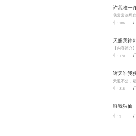
许我唯一许
106
天赐我神
170
诸天唯我独
318
唯我独仙
3