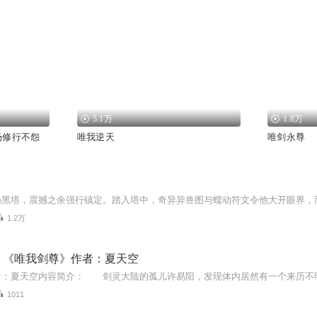
5.1万
1.8万
场修行不怨
唯我逆天
唯剑永尊
1.2万
：《唯我剑尊》作者：夏天空
1011