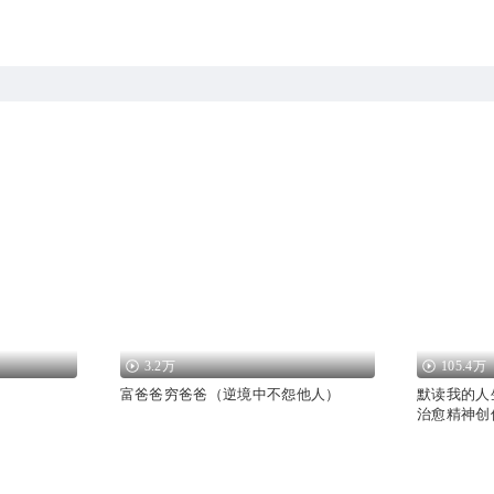
3.2万
105.4万
富爸爸穷爸爸（逆境中不怨他人）
默读我的人
治愈精神创