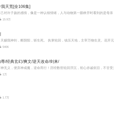
我天荒[全106集]
15.9万
剑
5406
尊/经典玄幻/爽文/逆天改命/剑来/
1万
1.7万