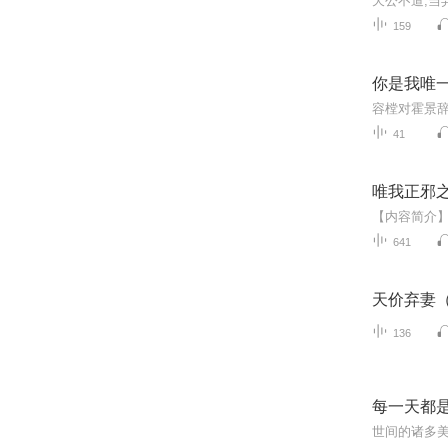
159
你是我唯
41
唯我正邪
641
天价弃妻
136
每一天都