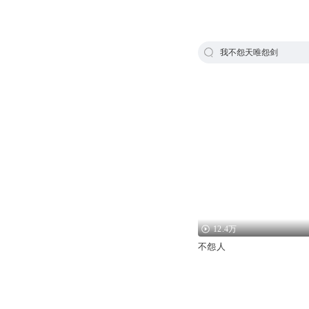
我不怨天唯怨剑
12.4万
不怨人