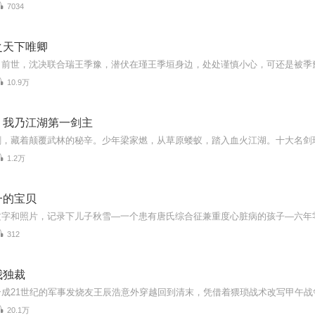
7034
之天下唯卿
10.9万
：我乃江湖第一剑主
1.2万
一的宝贝
312
我独裁
20.1万