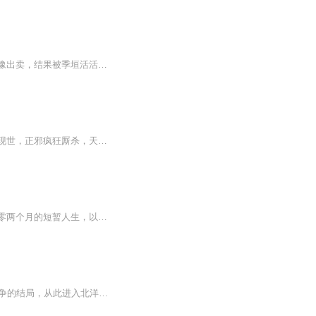
为了救母亲，前世，沈决联合瑞王季豫，潜伏在瑾王季垣身边，处处谨慎小心，可还是被季豫出卖，结果被季垣活活千刀万剐而死。重生之后，沈决孤身进宫，步步为营，得到了至高无上的地位，本以为一切尽在掌握，可却发觉所有的认知面目全非。每天上午9:00更新...
一柄无主古剑，藏着颠覆武林的秘辛。少年梁家燃，从草原蝼蚁，踏入血火江湖。十大名剑现世，正邪疯狂厮杀，天下大乱。他握剑而起，以凡躯铸剑心，以侠义镇乾坤。身世成谜，仇敌遍地，步步皆是死局。剑无名，人无姓，却要做这唯一的剑主！一剑破万法，一剑...
本书作者以文字和照片，记录下儿子秋雪—一个患有唐氏综合征兼重度心脏病的孩子—六年零两个月的短暂人生，以及一家人一起度过的那段幸福时光。 几乎在任何人看来，秋雪都是不幸的，拥有秋雪这样一个伴有严重心脏病的唐氏儿，这样的父母与家庭就更加不幸。可他们面对命运的不幸，却也活得仿佛身在天堂。
为风流阳哥合成21世纪的军事发烧友王辰浩意外穿越回到清末，凭借着猥琐战术改写甲午战争的结局，从此进入北洋发展。 对内，他练新军、筹军费、造兵舰、立工业、建民生、兴教育、创科技、图国强，终于被他抢了袁世凯的戏份，登上了大独裁者的宝座。 对外，他游走于列强之间，挑拨离间只是小儿科，煽风点火不算过瘾，制造矛盾那是必须的，连横合纵都用来骗人，远交近攻正是拿手好戏，坚船利炮只是吓唬人，搂草打兔子才是王道。