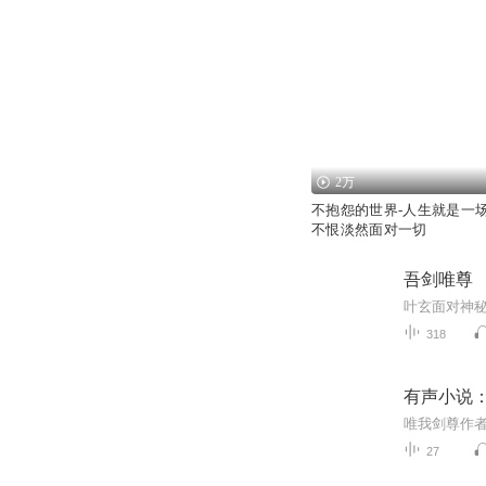
2万
不抱怨的世界-人生就是一
不恨淡然面对一切
吾剑唯尊
318
有声小说
27