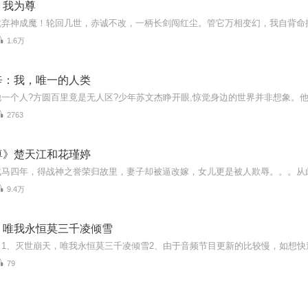
，我为尊
1.6万
辛：我，唯一的人类
2763
尊》楚天江和花瑾婷
9.4万
，唯我永恒莫三千凌倾雪
79