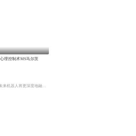
.心理控制术MS马尔茨
具身智能正在重塑人工智能的边界，从虚拟推理走向物理操作。随着技术突破与产业协同，未来机器人将更深度地融入制造、服务、医疗等领域，成为人类不可或缺的“智能伙伴”。