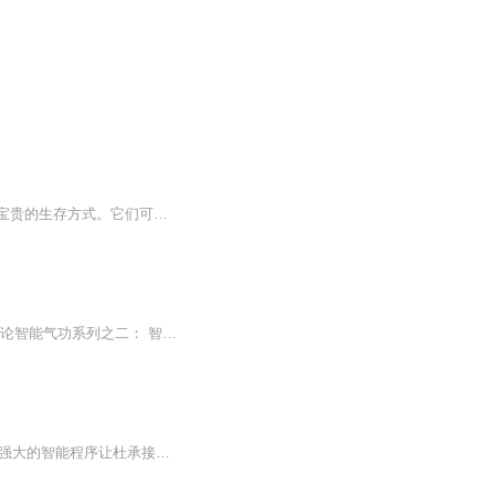
人类生活的最高境界是美好的。我们没有理由不相信，在这片更大的空间中会存在更多极其宝贵的生存方式。它们可能大大超越我们智慧的极限，我们甚至做梦也无法想象得到。——尼克·波斯特洛姆
智能气功中国智能气功系列教材 全套共九辑10册 庞明 著智能气功系列之一 智能气功科学概论智能气功系列之二： 智能气功科学基础混元整体理论智能气功系列之三 智能气功科学精义智能气功系列之四 智能气功科学功法学智智能气功系列之五：智能气功科学技术超...
【内容简介】一款生产于公元3009年的戒指型智能生物电脑，穿越时空砸在了杜承的头上，强大的智能程序让杜承接触到了未来千年内的高科技知识。——商业、工业、科技，杜承无不遥遥领先，发展未来高科技，更是让杜承立于不败之地。——从一个被赶出家门的私...