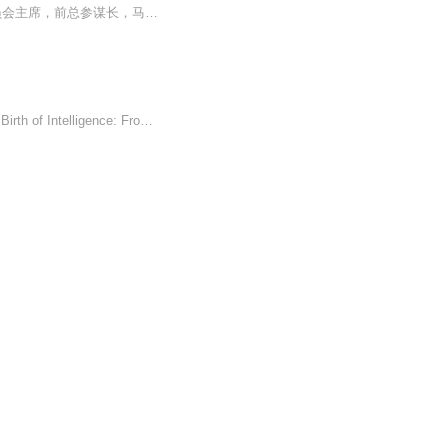
解码阿里巴巴5000亿美元市值背后的创新商业法则。本书作者：曾鸣 阿里巴巴集团学术委员会主席，前总参谋长，马云作序推荐
业余读书，请购买正版图书阅读。作者: [韩]李大烈 出版社: 生活·读书·新知三联书店原作名: Birth of Intelligence: From RNA to Artificial Intelligence译者: 张之昊 出版年: 2020-9定价: 39.00元装帧: 平装丛书: 新知文库（新版）ISBN: 9787108068941...