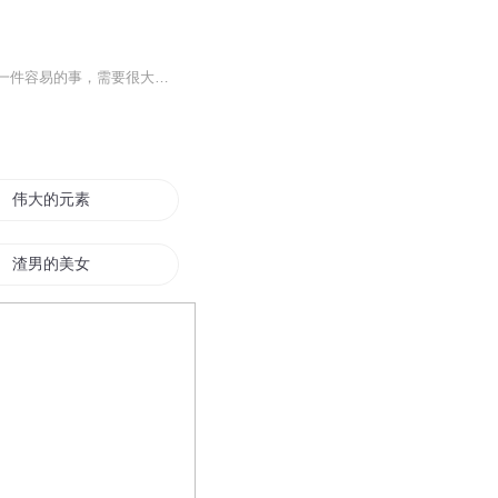
掌握不焦虑、不生气、不拖延的方法，获得不失控、不失衡、不失意的活法。情绪控制不是一件容易的事，需要很大的勇气与坚定的信念，《情绪控制》一书，从多角度阐述了一个人获得成功所需要的克服的种种来自自己的负面情绪。书中内容能帮助读者解决现实中的...
伟大的元素控制师
渣男的美女控制系统
二进制操控者
海贼王之控制
控制你的愤怒