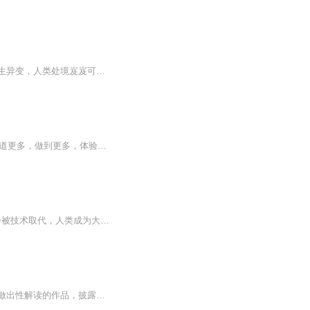
二十二世纪初的科学技术的竞赛，导致各种灾难遍及全球，基因药水的研制成功却让动物发生异变，人类处境岌岌可危。人类建立了基地抵御那些动物猛兽。而地心的异动，却让人类不得不进行转移。而此时，外星飞碟坠毁，给人类带来了制造飞船高级科技......
人类历史上的历次技术革命，都带来了人类感知和认知能力的不断提升，从而使人类知道更多，做到更多，体验更多。以此为标准，李彦宏在本书中将人工智能定义为堪比任何一次技术革命的伟大变革，并且明确提出，在技术与人的关系上，智能革命不同于...
ChatGPT 两个月创下注册一个亿的高速发展，那AI技术的发展和人类智能之间的差异是否会被技术取代，人类成为大家热议的话题，我们将给大家做进一步的探讨。
《智能商业》由马云作序。《智能商业》是集团前总参谋长曾鸣，对互联网时代的重要趋势做出性解读的作品，披露了其对于未来商业模式的思考和判断。2006年，曾鸣教授加入集团，参与集团及各重要业务线，如、*、阿里云计算、菜鸟等的发展，被业界称为阿里的“...