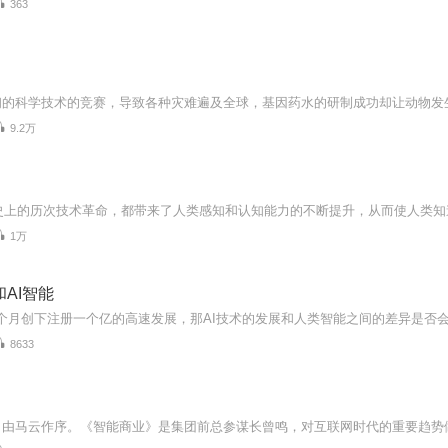
363
9.2万
1万
和AI智能
8633