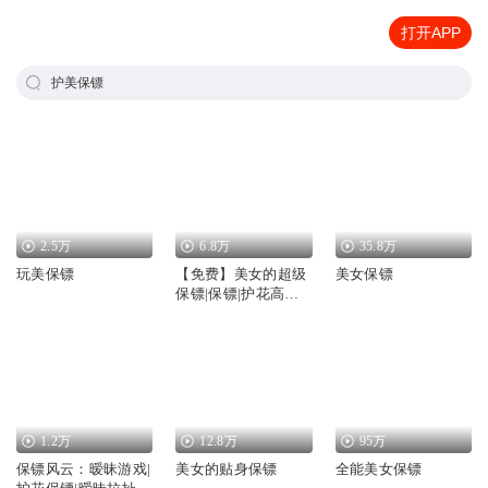
打开APP
护美保镖
2.5万
6.8万
35.8万
玩美保镖
【免费】美女的超级
美女保镖
保镖|保镖|护花高手|
扮猪吃虎
1.2万
12.8万
95万
保镖风云：暧昧游戏|
美女的贴身保镖
全能美女保镖