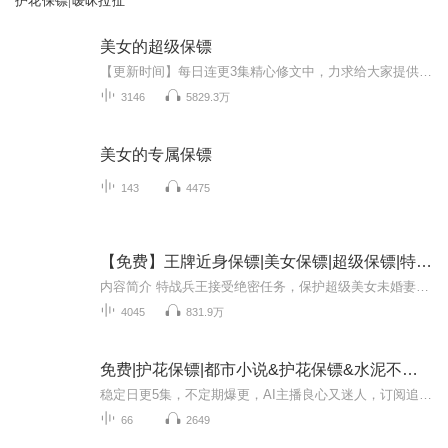
护花保镖|暧昧拉扯
美女的超级保镖
【更新时间】每日连更3集精心修文中，力求给大家提供更为精彩的有声作品【内容简介】塔读文学网订阅超2亿神作！他是王者，从小便和师傅学本事，医术，身手都深不可测，当他成了校花美女的贴身保镖时，不料会卷入到各种争斗中，当带着无数是非的各路美女来袭时，且看他如何解决一个又一个的是非，抱得美人归？【作者简介】日月星辰，著有长篇网络小说《校花保镖》（幻剑书盟）、《美女的超级保镖》。其文风个性十足，深受读者喜爱。【主播简介】迦溟，资深有声读物演播者。演播代表作：《阴徒秘事》《 阴间引路人》...
3146
5829.3万
美女的专属保镖
143
4475
【免费】王牌近身保镖|美女保镖|超级保镖|特战兵王
内容简介 特战兵王接受绝密任务，保护超级美女未婚妻总裁，刚到目的地，就险些被目标人物豪车撞死…… 故事围绕特战兵王叶秋展开，他被派遣执行绝密任务——成为美女总裁的贴身保镖。在充满挑战和危险的工作中，叶秋凭借超凡的身手、冷静的头脑和坚定的信...
4045
831.9万
免费|护花保镖|都市小说&护花保镖&水泥不是泥
稳定日更5集，不定期爆更，AI主播良心又迷人，订阅追更不迷路！ 【内容简介】 著名的特工欧洁明离开基地之后回到了都市，机缘巧合的进入了售楼部，接着一个个美女就出现在了他的生活中。为了完成这些美女们交代的任务，欧洁明不得不使出浑身解数，当然...
66
2649