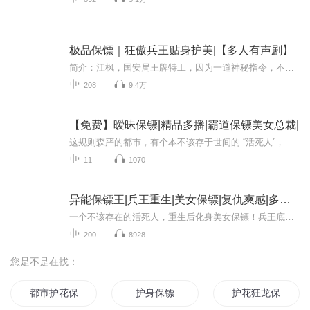
极品保镖｜狂傲兵王贴身护美|【多人有声剧】
简介：江枫，国安局王牌特工，因为一道神秘指令，不得不伪造身份，潜入蓝天集团，做了秦家大小姐的贴身保镖。踩纨绔，整恶霸，斗黑恶势力！我本兵王，凭实力张狂，我本仁慈，别逼我嚣张。欢迎收听由主播叮咚、青霓等领衔播讲的都市有声小说《极品保镖》看...
208
9.4万
【免费】暧昧保镖|精品多播|霸道保镖美女总裁|
这规则森严的都市，有个本不该存于世间的 “活死人”，却以一种惊世骇俗的方式归来 —— 化身美女保镖！他曾是叱咤风云的兵王，于枪林弹雨中铸就传奇；如今更是翻云覆雨的商业巨子，在资本浪潮里纵横捭阖。对他而言，世间既定规则不过是束缚，他才是规则的...
11
1070
异能保镖王|兵王重生|美女保镖|复仇爽感|多女主暧
一个不该存在的活死人，重生后化身美女保镖！兵王底蕴+商业头脑，他制定规则，碾压一切不服。追警花、宠萝莉，建商业王朝，血海深仇必报，都市王者，舍我其谁！
200
8928
您是不是在找：
都市护花保镖
护身保镖
护花狂龙保镖