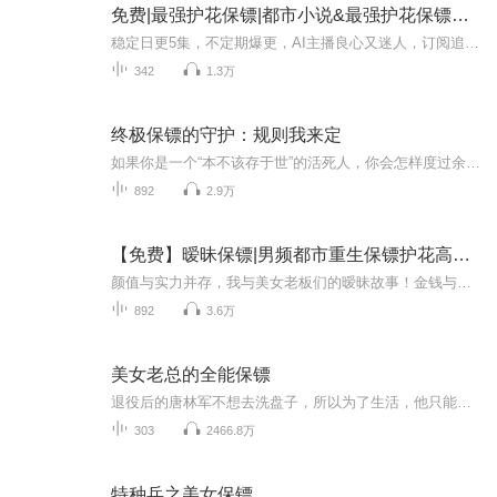
免费|最强护花保镖|都市小说&最强护花保镖&方恨晚
稳定日更5集，不定期爆更，AI主播良心又迷人，订阅追更不迷路！ 【内容简介】 为了追寻佛家圣宝达摩舍利的下落，童子之身的陆峰硬闯了美女巨峰、萝莉玉体的郁郁葱葱！然而，身负宿命的他，注定难逃尘世喧嚣。面对屠杀生灵无数的邪恶组织，看陆峰如何弘...
342
1.3万
终极保镖的守护：规则我来定
如果你是一个“本不该存于世”的活死人，你会怎样度过余生？是隐姓埋名，还是快意恩仇？看兵王陈飞如何以保镖身份搅动都市风云，周旋于红颜之间，清算旧日血债。他不再遵守规则，因为他，就是规则！
892
2.9万
【免费】暧昧保镖|男频都市重生保镖护花高手虐渣爽文
颜值与实力并存，我与美女老板们的暧昧故事！金钱与美色，什么都不缺！西格玛男人的典范！！！
892
3.6万
美女老总的全能保镖
退役后的唐林军不想去洗盘子，所以为了生活，他只能开了一家私家侦探事务所。婚外情调查，子女课外监护、安保、讨债样样精通。迷情寡妇，出轨熟女，还有那大学校园的校花陆续出现，都市驰骋，美艳无边，加上修真！走上人生的巅峰。 本有声小说`情节丰富！ ...
303
2466.8万
特种兵之美女保镖