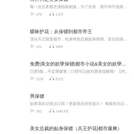
每一次任务都充满惊险刺激，为了生存，我不得不选择苟且偷生。可是命运总是喜欢跟我开玩笑，一次又一次的打击报复，一次又一次的致命偷袭，逃避？面对？我无从选择。美女相伴左右，我想出淤泥而不染，可是奈何她们...她们居然主动爬上我的床！！！！淡定！...
270
1.6万
暧昧护花：从保镖到都市帝王
顶尖兵王隐退都市，化身绝色总裁贴身保镖。昔日战场杀神，如今扮猪吃虎，凭一身绝世武力横扫各方强敌，打脸反派毫不手软。周旋校花、警花、明星众美之间，暧昧丛生，情愫暗涌。他一边守护身边挚爱，化解步步危机，一边追查当年血海深仇，强势逆袭。从小小...
101
4405
免费|美女的妖孽保镖|都市小说&美女的妖孽保镖
日更5集，不定期爆更！订阅可以收到更新提醒哦~ 【内容简介】 在繁华的江海市，神都大酒店云端的天上宫殿，一场危机骤起。神秘男子萧逸如雷霆出击，三招两式间，连毙劫匪，更以奇术治愈警队精英秦妍的顽疾。他肩负重任，守护着钟倩眉的掌上明珠钟筱雨，她...
1224
8.5万
男保镖
如果喜欢记得点订阅！更新就自动有提示！ 每集听完记得动动手指点个赞！ 有礼物走一个也是极好的！ 赶紧私信我们吧，接下来一起来听听我为你们分享小说吧！ 【作品简介】
302
1449.4万
美女总裁的贴身保镖（兵王护花|都市爆爽）