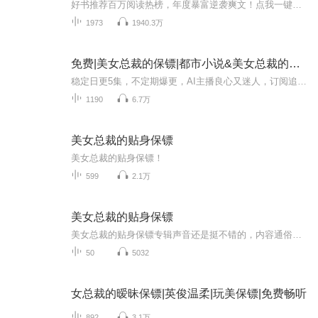
好书推荐百万阅读热榜，年度暴富逆袭爽文！点我一键收听>>>《张二蛋的快意人生》全网点击量破亿，爆款夜店保安文！点我一键收听>>>《小保安的逍遥人生》破亿点击百万在读，夜店美女爽文！点我一键收听>>>《我的夜店女老板》【内容简介】初入红尘的战王，身...
1973
1940.3万
免费|美女总裁的保镖|都市小说&美女总裁的保镖
稳定日更5集，不定期爆更，AI主播良心又迷人，订阅追更不迷路！ 【内容简介】 职业保镖奉命保护冷艳风情的女总裁，中间不断产生误会，却也见见俘虏芳心。 【作者介绍】 作者：南客
1190
6.7万
美女总裁的贴身保镖
美女总裁的贴身保镖！
599
2.1万
美女总裁的贴身保镖
美女总裁的贴身保镖专辑声音还是挺不错的，内容通俗易懂，并举例说明，精选了热门问题，进行分析思考，然后回答。希望大家可以订阅我的专辑，并关注我，欢迎评论、转发、收藏、点赞，投月票，希望让更多的人看到，帮助到更多人。
50
5032
女总裁的暧昧保镖|英俊温柔|玩美保镖|免费畅听
892
3.1万