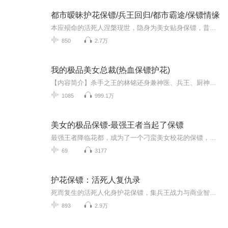
都市暧昧护花保镖/兵王回归/都市霸途/保镖情缘
本应殒命的活死人涅槃现世，隐身为美女贴身保镖，昔日顶尖兵王，要在都市翻覆风云他既是杀伐果决的传奇兵王，更是白手起家的商业巨擘，从不受世俗规矩束缚，世间规则皆由他亲手订立，一步步打造属于自己的商业帝国化身暧昧保镖周旋各色佳人，冷艳警花、软...
850
2.7万
我的极品美女总裁(热血保镖护花)
【内容简介】杀手之王的林铭还身兼神医、兵王、厨神等多个身份，他回归了都市和未婚妻见面，却不料，未婚妻死也不承认他的身份。【作者简介】一道虚光：他笔下的作品，以节奏明快，故事衔接流畅，情节跌宕起伏而著称，再加上细腻雕刻的人设，极强的代入感【演播简介】出品：畅读书城演播：天诺、北落潇潇后期：苗小喵天诺，畅读书城独家演播。声音低沉，坚持无愧于文字、无愧于听友。代表作品《阴阳同修》《神荒纪》《我的极品美女总裁》《大唐好相公》《极品医圣》《至尊...
1085
999.1万
美女的极品保镖-最强王者当起了保镖
最强王者降临花都，成为了一个刁蛮美女校花的保镖，还是贴身的那种.
69
3177
护花保镖：活死人复仇录
死而复生的活死人化身护花保镖，集兵王战力与商业智谋于一身。他打破规则、缔造商业帝国，在护美女、撩警花、伴萝莉的多彩人生中，步步为营，向昔日仇敌展开雷霆复仇，终成都市无可撼动的王者！
893
2.9万