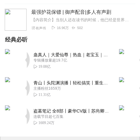
最强护花保镖 | 御声配音|多人有声剧
【内容简介】当别人还在读书的时候，他已经是世界第一。当别人在为努力工作的时候，他已经开豪车，美女环抱。男儿就应该肆意潇洒而过，超级保镖回归都市。【作者/主播简介...
16.96万
502
有声书
经典必听
蛊真人｜大爱仙尊｜热血｜老宝玉｜多人VIP免费有声剧
专辑播放量超19.7亿
19.08亿
青山丨头陀渊演播丨轻松搞笑丨重生穿越丨古代权谋丨VIP免费 | 多人有声剧
主播粉丝1659万
11.31亿
盗墓笔记 全8部丨豪华CV版丨苏尚卿&边江 领衔 多人有声剧丨冠声文化丨南派三叔
连载节目超七百集
1609.24万