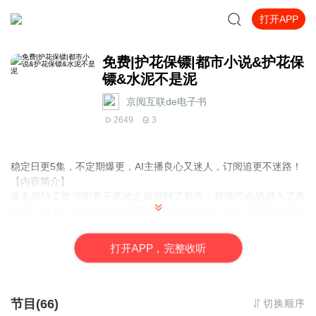
打开APP
免费|护花保镖|都市小说&护花保
镖&水泥不是泥
京阅互联de电子书
2649
3
稳定日更5集，不定期爆更，AI主播良心又迷人，订阅追更不迷路！
【内容简介】
著名的特工欧洁明离开基地之后回到了都市，机缘巧合的进入了售
楼部，接着一个个美女就出现在了他的生活中。为了完成这些美女
们交代的任务，欧洁明不得不使出浑身解数，当然了，做完任务可
是有特殊奖励的。看一代特工如何抱得美人归！
打
开
A
P
P，完整收听
【作者介绍】
作者：水泥不是泥
节目(66)
切换顺序