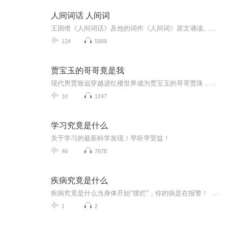
人间词话 人间词
王国维《人间词话》及他的词作《人间词》原文诵读。王国维，字静安，一字伯隅，著名学者。
124
5909
贾宝玉的哥哥竟是我
现代男贾致远穿越进红楼世界成为贾宝玉的哥哥贾珠，借助随身空间的加持，努力考取科举，获得皇家的信任，力图改变《红楼梦》的悲剧结尾。让黛玉和宝玉有情人终成眷属，让宝钗顺利进宫，让迎春不再嫁给中山狼。至于哪位美人会成为男主最爱，那就拭目以待吧……
10
1247
学习究竟是什么
关于学习的最新科学发现！早听早受益！
46
7878
疾病究竟是什么
疾病究竟是什么当身体开始"摆烂"，你的病是在报警！ 你有没有发现，现在的人特别擅长给身体写"辞职信"？头疼来片止疼药，失眠吞颗安眠药，便秘灌杯减肥茶...现代人处理身体问题就像处理996的钉钉消息，已读乱回。但你知道吗？中医眼里这些"小毛病"，全...
1
2