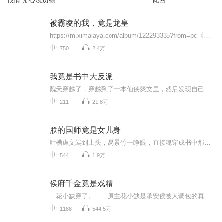
恨情仇|心境历练|我
此回
究竟是谁
被霸凌的我，竟是龙皇
https://m.ximalaya.com/album/122293335?from=pc《绿茵刀锋：校园足球争霸》https://m.ximalaya.com/album/121934778?from=pc《潜龙在野：豪门傻儿竟是真大佬》https://m.ximalaya.com/album/121467214?from=pc《妙手狂医纵横花都》https://m.ximalaya.co...
750
2.4万
我竟是书中大反派
魏天穿越了，穿越到了一本仙侠爽文里，然后发现自己居然是从头到尾被主角一直打脸血虐的大反派？？？空有强大的家族背景却只会吃喝玩乐；空有一副帅气皮囊却只会作奸...
211
21.8万
朕的国师竟是女儿身
吐槽虐文骂到上头，易景竹一睁眼，直接魂穿成书中那位下场凄惨的悲情国师——辰溪。为了活命，她只能硬着头皮女扮男装，顶着清冷国师的壳子，在西杵国皇宫里苟命。原主高冷寡言，她跳脱不羁；原主逆来顺受，她怼天怼地。画风突变的国师，意外撩得帝王西墨...
544
1.9万
侯府千金竟是戏精
花小缺穿了。 原主花小缺是承安侯被人调包的真千金，渣爹把她接回侯府不是为了骨肉团圆，而是要用她的血为假千金花念雪淬骨。 淬骨完成之日，便是她的死期。 换了芯子的花小缺又作又娇，吃的用的全都要好的，手指头破个皮儿都要吃百年人参补一...
1188
544.5万