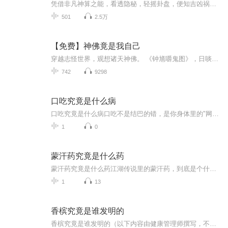
凭借非凡神算之能，看透隐秘，轻摇卦盘，便知吉凶祸福,为众人指点迷津
501
2.5万
【免费】神佛竟是我自己
穿越志怪世界，观想诸天神佛。 《钟馗嚼鬼图》，日啖恶鬼三百万，阎王见我亦低头！ 《王灵官镇守凌霄图》，三眼能观天下事，一鞭惊醒世间人！ 《济公降龙图》，百衲衣遮天蔽月，酒葫芦装载乾坤！ 《真武荡魔图》、《哪吒闹海图》、《二郎真君斩妖图》、《...
742
9298
口吃究竟是什么病
口吃究竟是什么病口吃不是结巴的错，是你身体里的"网络延迟"在搞鬼 你有没有遇到过这种情况——急着说话时舌头突然打结，越着急越像台卡带的录音机？别人以为你紧张，其实你恨不得把舌头拽出来捋直了。今天咱们就掀开口吃的底裤看看，这破毛病到底凭什...
1
0
蒙汗药究竟是什么药
蒙汗药究竟是什么药江湖传说里的蒙汗药，到底是个什么玩意儿？ 你肯定在古装剧里见过这玩意儿——大侠往酒里一抖，对方咕咚一口下肚，立马不省人事。等醒来时，银子没了，媳妇儿跑了，连裤衩都叫人扒了。这蒙汗药听着玄乎，但老祖宗玩这套的时候，现代...
1
13
香槟究竟是谁发明的
香槟究竟是谁发明的（以下内容由健康管理师撰写，不代表医疗建议，具体诊疗请遵医嘱） 贵族专属饮品：香槟的身世之谜 现代人开香槟庆祝时大概想不到，这瓶冒着泡泡的液体曾经是欧洲贵族们用命换来的"毒药"。没错，最早的香槟根本不是现在这个味儿—...