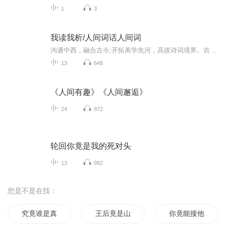
1
3
我读我析/人间词话人间词
沟通中西，融合古今;开拓美学先河，高拔诗词境界。吉光片羽，闪耀哲学思辨光彩，人间词话，堪称后世词评标的；灵光乍现，捉捕人生情思风影，人间词创，真乃百代诗创高风。用我的阅读致敬观堂先生。我读我析––音色不美，但真实;分析浅显，实我见，每周末五六日更新。
13
648
《人间有趣》《人间邂逅》
24
872
轮回你竟是我的死对头
13
992
您是不是在找：
究竟谁是真男主
王后竟是山大王
你竟能接他一剑