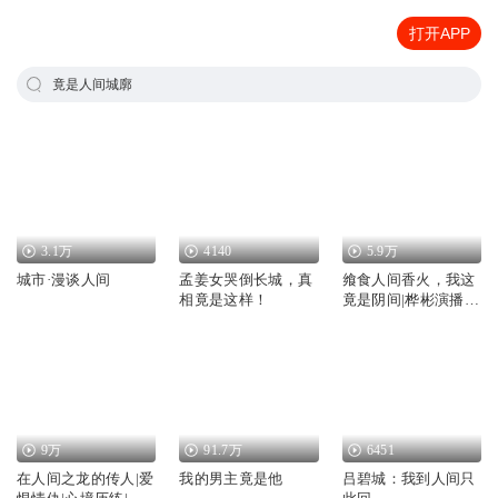
打开APP
竟是人间城廓
3.1万
4140
5.9万
城市·漫谈人间
孟姜女哭倒长城，真
飨食人间香火，我这
相竟是这样！
竟是阴间|桦彬演播|
双穿|异界修仙
9万
91.7万
6451
在人间之龙的传人|爱
我的男主竟是他
吕碧城：我到人间只